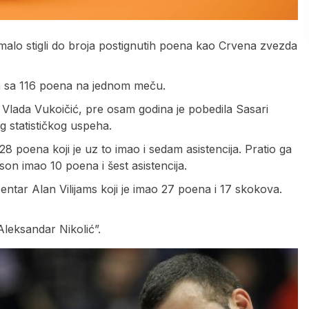
malo stigli do broja postignutih poena kao Crvena zvezda
upa sa 116 poena na jednom meču.
Vlada Vukoičić, pre osam godina je pobedila Sasari
g statističkog uspeha.
 poena koji je uz to imao i sedam asistencija. Pratio ga
on imao 10 poena i šest asistencija.
ntar Alan Vilijams koji je imao 27 poena i 17 skokova.
leksandar Nikolić”.