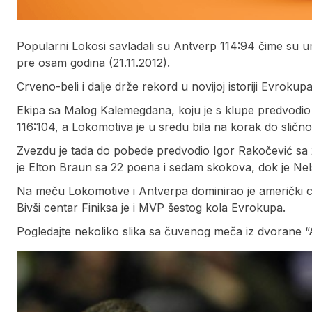
Popularni Lokosi savladali su Antverp 114:94 čime su u
pre osam godina (21.11.2012).
Crveno-beli i dalje drže rekord u novijoj istoriji Evrok
Ekipa sa Malog Kalemegdana, koju je s klupe predvodio 
116:104, a Lokomotiva je u sredu bila na korak do slično
Zvezdu je tada do pobede predvodio Igor Rakočević sa 28
je Elton Braun sa 22 poena i sedam skokova, dok je Nels
Na meču Lokomotive i Antverpa dominirao je američki ce
Bivši centar Finiksa je i MVP šestog kola Evrokupa.
Pogledajte nekoliko slika sa čuvenog meča iz dvorane “A