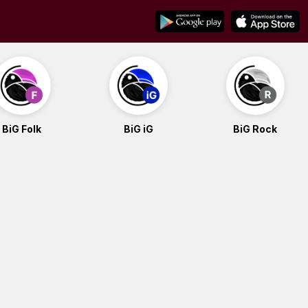
BiG Folk
BiG iG
BiG Rock