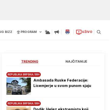
BIG BIZZ
PROGRAM
UŽIVO
TRENDING
NAJČITANIJE
REPUBLIKA SRPSKA / BIH
Ambasada Ruske Federacije:
Licemjerje u svom punom sjaju
REPUBLIKA SRPSKA / BIH
Dodik: Helez ekstremista koji