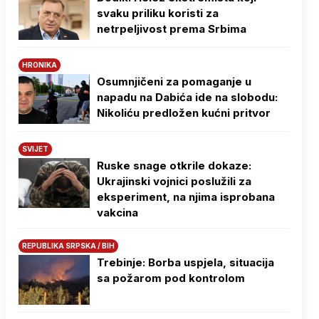
svaku priliku koristi za
netrpeljivost prema Srbima
HRONIKA
Osumnjičeni za pomaganje u
napadu na Dabića ide na slobodu:
Nikoliću predložen kućni pritvor
SVIJET
Ruske snage otkrile dokaze:
Ukrajinski vojnici poslužili za
eksperiment, na njima isprobana
vakcina
REPUBLIKA SRPSKA / BIH
Trebinje: Borba uspjela, situacija
sa požarom pod kontrolom