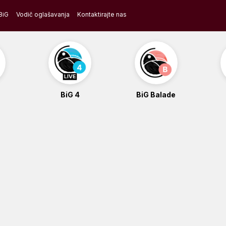
BiG
Vodič oglašavanja
Kontaktirajte nas
BiG 4
BiG Balade