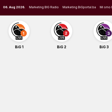
Skip
06. Aug 2026.
Marketing BIG Radio
Marketing BiGportal.ba
Mi smo 
to
content
BiG 1
BiG 2
BiG 3