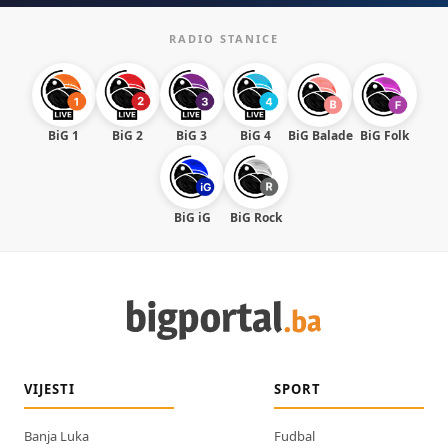
RADIO STANICE
BiG 1
BiG 2
BiG 3
BiG 4
BiG Balade
BiG Folk
BiG iG
BiG Rock
VIJESTI
SPORT
Banja Luka
Fudbal