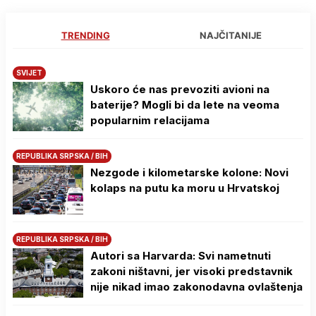
TRENDING
NAJČITANIJE
SVIJET
Uskoro će nas prevoziti avioni na
baterije? Mogli bi da lete na veoma
popularnim relacijama
REPUBLIKA SRPSKA / BIH
Nezgode i kilometarske kolone: Novi
kolaps na putu ka moru u Hrvatskoj
REPUBLIKA SRPSKA / BIH
Autori sa Harvarda: Svi nametnuti
zakoni ništavni, jer visoki predstavnik
nije nikad imao zakonodavna ovlaštenja