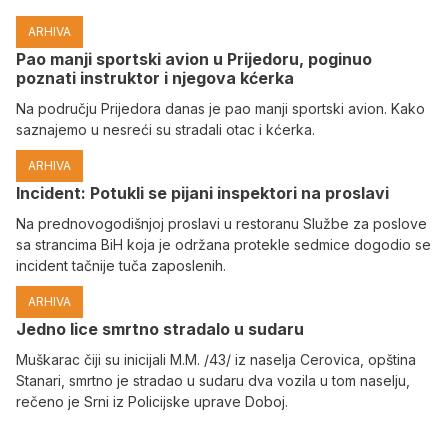
ARHIVA
Pao manji sportski avion u Prijedoru, poginuo
poznati instruktor i njegova kćerka
Na području Prijedora danas je pao manji sportski avion. Kako
saznajemo u nesreći su stradali otac i kćerka.
ARHIVA
Incident: Potukli se pijani inspektori na proslavi
Na prednovogodišnjoj proslavi u restoranu Službe za poslove
sa strancima BiH koja je održana protekle sedmice dogodio se
incident tačnije tuča zaposlenih.
ARHIVA
Јedno lice smrtno stradalo u sudaru
Muškarac čiji su inicijali M.M. /43/ iz naselja Cerovica, opština
Stanari, smrtno je stradao u sudaru dva vozila u tom naselju,
rečeno je Srni iz Policijske uprave Doboj.