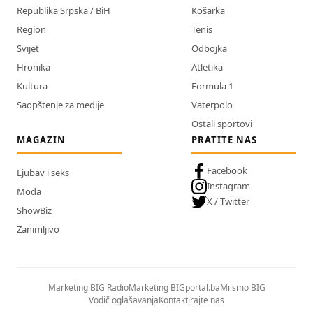
Republika Srpska / BiH
Košarka
Region
Tenis
Svijet
Odbojka
Hronika
Atletika
Kultura
Formula 1
Saopštenje za medije
Vaterpolo
Ostali sportovi
MAGAZIN
PRATITE NAS
Facebook
Ljubav i seks
Instagram
Moda
X / Twitter
ShowBiz
Zanimljivo
Marketing BIG Radio
Marketing BIGportal.ba
Mi smo BIG
Vodič oglašavanja
Kontaktirajte nas