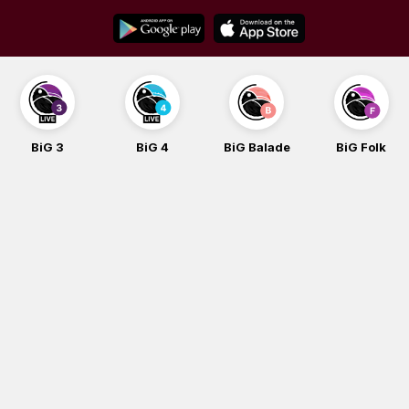
Skip
to
content
BiG 3
BiG 4
BiG Balade
BiG Folk