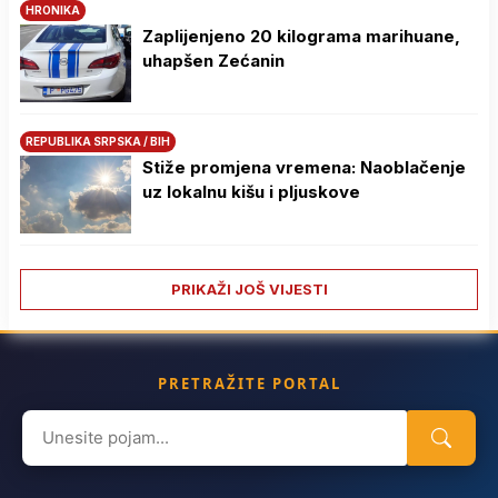
HRONIKA
Zaplijenjeno 20 kilograma marihuane,
uhapšen Zećanin
REPUBLIKA SRPSKA / BIH
Stiže promjena vremena: Naoblačenje
uz lokalnu kišu i pljuskove
PRIKAŽI JOŠ VIJESTI
PRETRAŽITE PORTAL
Search
for: