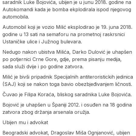
saradnik Luke Bojovića, ubijen je u junu 2018. godine na
Autokomandi kada je bomba ekplodirala ispod njegovog
automobila.
Automobil koji je vozio Milić eksplodirao je 19. juna 2018.
godine u 13 sati na semaforu na prometnoj raskrsnici
Ustaničke ulice i Južnog bulevara.
Nedugo nakon ubistva Milića, Darko Dulović je uhapšen
po potjernici Crne Gore, gdje, prema pisanju medija,
sada služi dvije i po godine zatvora.
Milić je bivši pripadnik Specijalnih antiteroristickih jedinica
(SAJ) koji se nakon toga bavio obezbjeđivanjem ličnosti.
Čuvao je Filipa Koraća, bliskog saradnika Luke Bojovića.
Bojović je uhapšen u Španiji 2012. i osuđen na 18 godina
zatvora zbog držanja arsenala oružja.
Ubijen mu i advokat
Beogradski advokat, Dragoslav Miša Ognjanović, ubijen