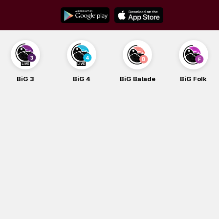
Skip
to
content
BiG 3
BiG 4
BiG Balade
BiG Folk