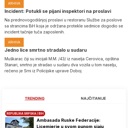
ARHIVA
Incident: Potukli se pijani inspektori na proslavi
Na prednovogodišnjoj proslavi u restoranu Službe za poslove
sa strancima BiH koja je održana protekle sedmice dogodio se
incident tačnije tuča zaposlenih.
ARHIVA
Јedno lice smrtno stradalo u sudaru
Muškarac čiji su inicijali M.M. /43/ iz naselja Cerovica, opština
Stanari, smrtno je stradao u sudaru dva vozila u tom naselju,
rečeno je Srni iz Policijske uprave Doboj.
TRENDING
NAJČITANIJE
REPUBLIKA SRPSKA / BIH
Ambasada Ruske Federacije:
Licemjerje u svom punom sjaju