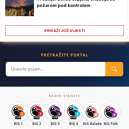
požarom pod kontrolom
PRIKAŽI JOŠ VIJESTI
PRETRAŽITE PORTAL
Search
for:
RADIO STANICE
BiG 1
BiG 2
BiG 3
BiG 4
BiG Balade
BiG Folk