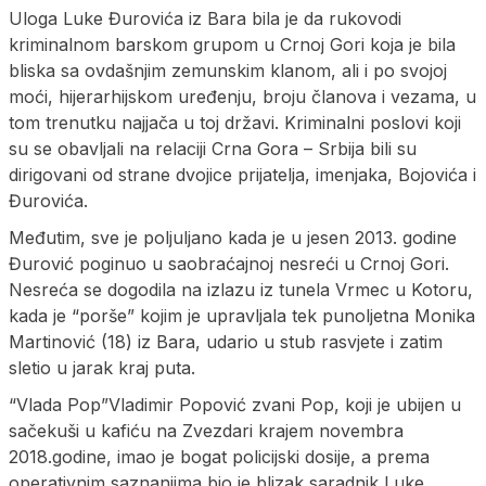
Uloga Luke Đurovića iz Bara bila je da rukovodi
kriminalnom barskom grupom u Crnoj Gori koja je bila
bliska sa ovdašnjim zemunskim klanom, ali i po svojoj
moći, hijerarhijskom uređenju, broju članova i vezama, u
tom trenutku najjača u toj državi. Kriminalni poslovi koji
su se obavljali na relaciji Crna Gora – Srbija bili su
dirigovani od strane dvojice prijatelja, imenjaka, Bojovića i
Đurovića.
Međutim, sve je poljuljano kada je u jesen 2013. godine
Đurović poginuo u saobraćajnoj nesreći u Crnoj Gori.
Nesreća se dogodila na izlazu iz tunela Vrmec u Kotoru,
kada je “porše” kojim je upravljala tek punoljetna Monika
Martinović (18) iz Bara, udario u stub rasvjete i zatim
sletio u jarak kraj puta.
“Vlada Pop”Vladimir Popović zvani Pop, koji je ubijen u
sačekuši u kafiću na Zvezdari krajem novembra
2018.godine, imao je bogat policijski dosije, a prema
operativnim saznanjima bio je blizak saradnik Luke