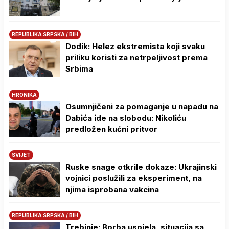
REPUBLIKA SRPSKA / BIH
Dodik: Helez ekstremista koji svaku
priliku koristi za netrpeljivost prema
Srbima
HRONIKA
Osumnjičeni za pomaganje u napadu na
Dabića ide na slobodu: Nikoliću
predložen kućni pritvor
SVIJET
Ruske snage otkrile dokaze: Ukrajinski
vojnici poslužili za eksperiment, na
njima isprobana vakcina
REPUBLIKA SRPSKA / BIH
Trebinje: Borba uspjela, situacija sa