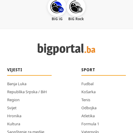
BiG iG
BiG Rock
VIJESTI
SPORT
Banja Luka
Fudbal
Republika Srpska / BiH
Košarka
Region
Tenis
Svijet
Odbojka
Hronika
Atletika
Kultura
Formula 1
Saopštenje za medije
Vaterpolo