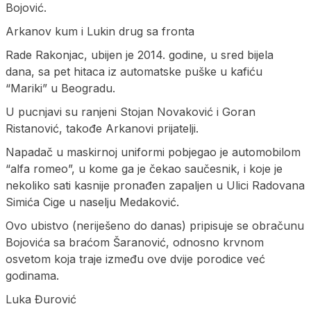
Bojović.
Arkanov kum i Lukin drug sa fronta
Rade Rakonjac, ubijen je 2014. godine, u sred bijela
dana, sa pet hitaca iz automatske puške u kafiću
“Mariki” u Beogradu.
U pucnjavi su ranjeni Stojan Novaković i Goran
Ristanović, takođe Arkanovi prijatelji.
Napadač u maskirnoj uniformi pobjegao je automobilom
“alfa romeo”, u kome ga je čekao saučesnik, i koje je
nekoliko sati kasnije pronađen zapaljen u Ulici Radovana
Simića Cige u naselju Medaković.
Ovo ubistvo (neriješeno do danas) pripisuje se obračunu
Bojovića sa braćom Šaranović, odnosno krvnom
osvetom koja traje između ove dvije porodice već
godinama.
Luka Đurović