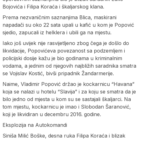
Bojovića i Filipa Koraća i škaljarskog klana.
Prema nezvaničnim saznanjima Blica, maskirani
napadači su oko 22 sata upali u kafić u kom je Popović
sjedio, zapucali iz helklera i ubili ga na mjestu.
Iako još uvijek nije rasvijetljeno zbog čega je došlo do
likvidacije, Popovićeva povezanost sa podzemljem i
policijski dosije kažu je bio godinama u kriminalnim
vodama, a jednim od njegovih najbližih saradnika smatra
se Vojislav Kostić, bivši pripadnik Žandarmerije.
Naime, Vladimir Popović držao je kockarnicu “Havana”
koja se nalazi u hotelu “Slavija” i za koju se smatra da je
bilo jedno od mjesta u kom su se sastajali škaljarci. Na
tom mjestu, kockarnicu je imao i Slobodan Šaranović,
koji je likvidiran u decembru 2016. godine.
Eksplozija na Autokomandi
Siniša Milić Boške, desna ruka Filipa Koraća i blizak