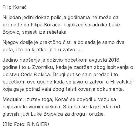
Filip Korać
Ni jedan jedini dokaz policija godinama ne može da
pronađe da Filipa Koraća, najbližeg saradnika Luke
Bojović, smjesti iza rešetaka.
Njegov dosije je praktično čist, a do sada je samo dva
puta, i to na kratko, bio u zatvoru.
Jedino hapšenje je doživio početkom avgusta 2018.
godine i to u Zvorniku, kada je zadržan zbog ispitivanja o
ubistvu Čede Đokića. Drugi put se sam predao i to
početkom ove godine kada se javio u zatvor u Hrvatskoj
koja ga je potraživala zbog falsifikovanja dokumenta.
Međutim, izuzev toga, Korać se dovodi u vezu sa
najtežim krivičnim djelima. Sumnja se da je jedan od
glavnih ljudi Luke Bojovića za drogu i oružje.
(Blic Foto: RINGIER)