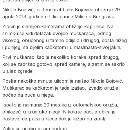
Nikola Bojović, rođeni brat Luke Bojovića ubijen je 29.
aprila 2013. godine u Ulici carice Milice u Beogradu.
Zločin je snimljen kamerama obližnje kopirnice. Na
snimku se vidi dolazak dvojice muškaraca, jednog
visokog, obučenog u tamno odijelo i drugog, dosta nižeg
i punijeg, sa bijelim kačketom i u maslinasto-sivoj jakni.
Prvi muškarac išao je nekoliko koraka ispred drugog,
koji se zadržao gotovo ispred kamere, a zatim se sakrio
u ulaz zgrade.
Poslije nekoliko minuta ulicom je naišao Nikola Bojović.
Muškarac sa kačketom je tada izašao, izvadio oružje i
počeo da puca u njega.
Ispalio je najmanje 20 metaka iz automatskog oružja,
obilazeći u krug oko njega. Nikola je pao, a ubica je
nastavio da puca u njega dok je ležao na zemlji.
Zatim se udaljio brzim hodom.