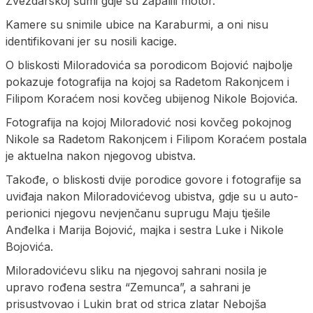
Zvezdarskoj šumi gdje su zapalili motor.
Kamere su snimile ubice na Karaburmi, a oni nisu
identifikovani jer su nosili kacige.
O bliskosti Miloradovića sa porodicom Bojović najbolje
pokazuje fotografija na kojoj sa Radetom Rakonjcem i
Filipom Koraćem nosi kovčeg ubijenog Nikole Bojovića.
Fotografija na kojoj Miloradović nosi kovčeg pokojnog
Nikole sa Radetom Rakonjcem i Filipom Koraćem postala
je aktuelna nakon njegovog ubistva.
Takođe, o bliskosti dvije porodice govore i fotografije sa
uviđaja nakon Miloradovićevog ubistva, gdje su u auto-
perionici njegovu nevjenčanu suprugu Maju tješile
Anđelka i Marija Bojović, majka i sestra Luke i Nikole
Bojovića.
Miloradovićevu sliku na njegovoj sahrani nosila je
upravo rođena sestra “Zemunca”, a sahrani je
prisustvovao i Lukin brat od strica zlatar Nebojša