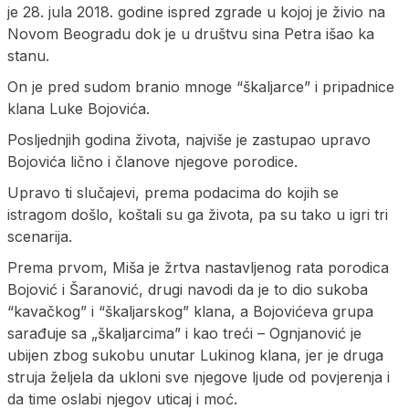
je 28. jula 2018. godine ispred zgrade u kojoj je živio na
Novom Beogradu dok je u društvu sina Petra išao ka
stanu.
On je pred sudom branio mnoge “škaljarce” i pripadnice
klana Luke Bojovića.
Posljednjih godina života, najviše je zastupao upravo
Bojovića lično i članove njegove porodice.
Upravo ti slučajevi, prema podacima do kojih se
istragom došlo, koštali su ga života, pa su tako u igri tri
scenarija.
Prema prvom, Miša je žrtva nastavljenog rata porodica
Bojović i Šaranović, drugi navodi da je to dio sukoba
“kavačkog” i “škaljarskog” klana, a Bojovićeva grupa
sarađuje sa „škaljarcima” i kao treći – Ognjanović je
ubijen zbog sukobu unutar Lukinog klana, jer je druga
struja željela da ukloni sve njegove ljude od povjerenja i
da time oslabi njegov uticaj i moć.