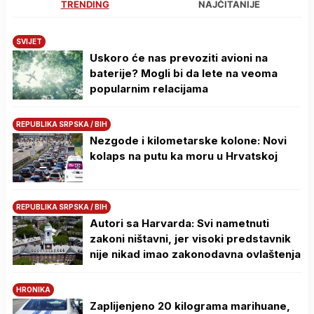
TRENDING
NAJČITANIJE
SVIJET
Uskoro će nas prevoziti avioni na
baterije? Mogli bi da lete na veoma
popularnim relacijama
REPUBLIKA SRPSKA / BIH
Nezgode i kilometarske kolone: Novi
kolaps na putu ka moru u Hrvatskoj
REPUBLIKA SRPSKA / BIH
Autori sa Harvarda: Svi nametnuti
zakoni ništavni, jer visoki predstavnik
nije nikad imao zakonodavna ovlaštenja
HRONIKA
Zaplijenjeno 20 kilograma marihuane,