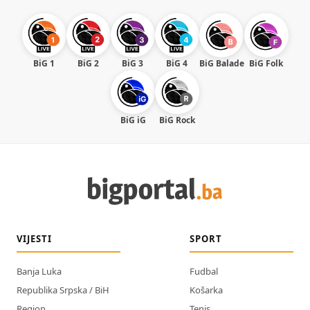
BiG 1
BiG 2
BiG 3
BiG 4
BiG Balade
BiG Folk
BiG iG
BiG Rock
VIJESTI
SPORT
Banja Luka
Fudbal
Republika Srpska / BiH
Košarka
Region
Tenis