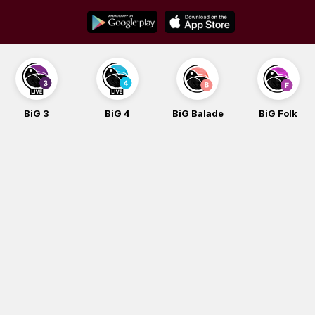
Skip
to
content
BiG 3
BiG 4
BiG Balade
BiG Folk