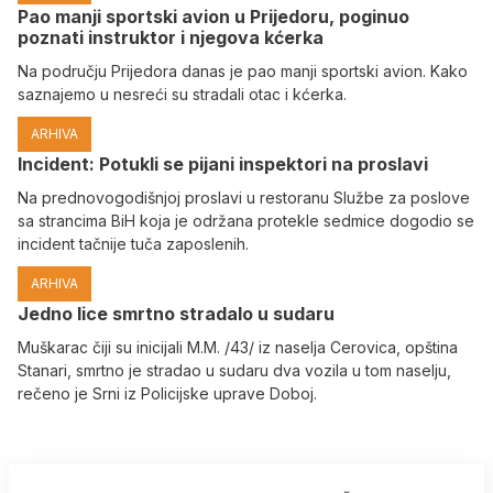
Pao manji sportski avion u Prijedoru, poginuo
poznati instruktor i njegova kćerka
Na području Prijedora danas je pao manji sportski avion. Kako
saznajemo u nesreći su stradali otac i kćerka.
ARHIVA
Incident: Potukli se pijani inspektori na proslavi
Na prednovogodišnjoj proslavi u restoranu Službe za poslove
sa strancima BiH koja je održana protekle sedmice dogodio se
incident tačnije tuča zaposlenih.
ARHIVA
Јedno lice smrtno stradalo u sudaru
Muškarac čiji su inicijali M.M. /43/ iz naselja Cerovica, opština
Stanari, smrtno je stradao u sudaru dva vozila u tom naselju,
rečeno je Srni iz Policijske uprave Doboj.