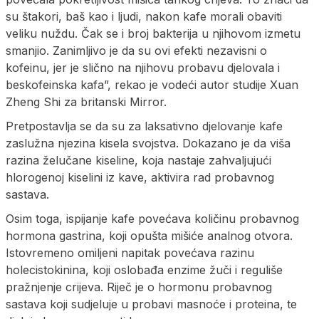
su štakori, baš kao i ljudi, nakon kafe morali obaviti
veliku nuždu. Čak se i broj bakterija u njihovom izmetu
smanjio. Zanimljivo je da su ovi efekti nezavisni o
kofeinu, jer je slično na njihovu probavu djelovala i
beskofeinska kafa”, rekao je vodeći autor studije Xuan
Zheng Shi za britanski Mirror.
Pretpostavlja se da su za laksativno djelovanje kafe
zaslužna njezina kisela svojstva. Dokazano je da viša
razina želučane kiseline, koja nastaje zahvaljujući
hlorogenoj kiselini iz kave, aktivira rad probavnog
sastava.
Osim toga, ispijanje kafe povećava količinu probavnog
hormona gastrina, koji opušta mišiće analnog otvora.
Istovremeno omiljeni napitak povećava razinu
holecistokinina, koji oslobađa enzime žuči i reguliše
pražnjenje crijeva. Riječ je o hormonu probavnog
sastava koji sudjeluje u probavi masnoće i proteina, te