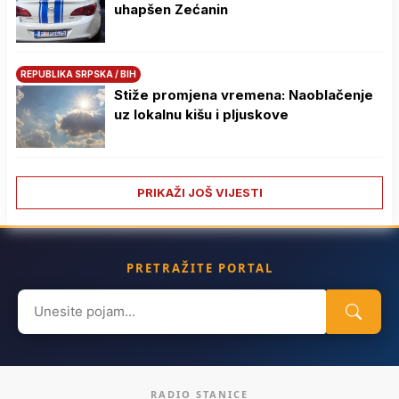
uhapšen Zećanin
REPUBLIKA SRPSKA / BIH
Stiže promjena vremena: Naoblačenje
uz lokalnu kišu i pljuskove
PRIKAŽI JOŠ VIJESTI
PRETRAŽITE PORTAL
Search
for:
RADIO STANICE