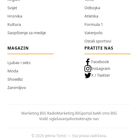
Svijet
Odbojka
Hronika
Atletika
Kultura
Formula 1
Saopštenje za medije
Vaterpolo
Ostali sportovi
MAGAZIN
PRATITE NAS
Facebook
Ljubav i seks
Instagram
Moda
X / Twitter
ShowBiz
Zanimljivo
Marketing BIG Radio
Marketing BIGportal.ba
Mi smo BIG
Vodič oglašavanja
Kontaktirajte nas
© 2026 Jelena Tomić — Sva prava zadržana.