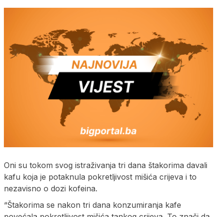
Oni su tokom svog istraživanja tri dana štakorima davali
kafu koja je potaknula pokretljivost mišića crijeva i to
nezavisno o dozi kofeina.
“Štakorima se nakon tri dana konzumiranja kafe
povećala pokretljivost mišića tankog crijeva. To znači da