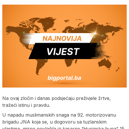
Na ovaj zločin i danas podsjećaju preživjele žrtve,
tražeći istinu i pravdu.
U napadu muslimanskih snaga na 92. motorizovanu
brigadu JNA koja se, u dogovoru sa tuzlanskim
vlastima, mirno povlačila iz kasarne “Husinska buna” 15.