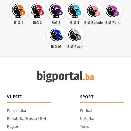
BiG 1
BiG 2
BiG 3
BiG 4
BiG Balade
BiG Folk
BiG iG
BiG Rock
VIJESTI
SPORT
Banja Luka
Fudbal
Republika Srpska / BiH
Košarka
Region
Tenis