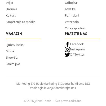
Svijet
Odbojka
Hronika
Atletika
Kultura
Formula 1
Saopštenje za medije
Vaterpolo
Ostali sportovi
MAGAZIN
PRATITE NAS
Facebook
Ljubav i seks
Instagram
Moda
X / Twitter
ShowBiz
Zanimljivo
Marketing BIG Radio
Marketing BIGportal.ba
Mi smo BIG
Vodič oglašavanja
Kontaktirajte nas
© 2026 Jelena Tomić — Sva prava zadržana.