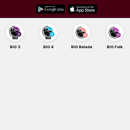
Skip
to
content
BiG 3
BiG 4
BiG Balade
BiG Folk