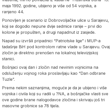
maja 1992. godine, ubijeno je više od 54 vojnika, a
ranjeno 44.
Ponovljen je scenario iz Dobrovoljačke ulice u Sarajevu,
koji se dogodio nepune dvije sedmice ranije – prvi dio
kolone je propušten, a drugi napadnut iz zasjede.
Napad su izvršili pripadnici “Patriotske lige” i MUP-a
tadašnje BiH pod kontrolom ratne vlade u Sarajevu. Ovaj
zločin je direktno prenošen na lokalnoj televizijskoj
stanici.
Bošnjaci ovaj dan i zločin nad nevinim vojnicima na
odsluženju vojnog roka proslavljaju kao “Dan odbrane
Tuzle”.
Prema nekim saznanjima, moguće je da je ubijeno i više
vojnika i civila koji su radili u ?NA, a bošnjačke vlasti sve
ove godine brane nalogodavce zločina i skrivaju još tri
masovne grobnice sa 78 tijela.