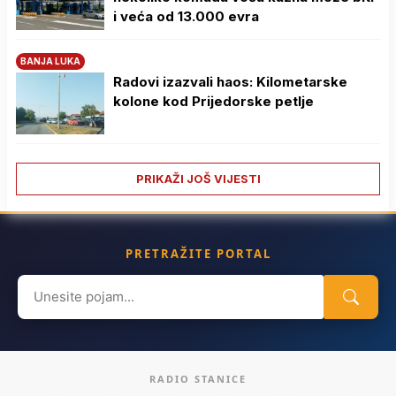
i veća od 13.000 evra
BANJA LUKA
Radovi izazvali haos: Kilometarske
kolone kod Prijedorske petlje
PRIKAŽI JOŠ VIJESTI
PRETRAŽITE PORTAL
Search
for:
RADIO STANICE