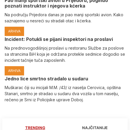
Pao manji sportski avion u Prijedoru, poginuo
poznati instruktor i njegova kćerka
Na području Prijedora danas je pao manji sportski avion. Kako
saznajemo u nesreći su stradali otac i kćerka.
ARHIVA
Incident: Potukli se pijani inspektori na proslavi
Na prednovogodišnjoj proslavi u restoranu Službe za poslove
sa strancima BiH koja je održana protekle sedmice dogodio se
incident tačnije tuča zaposlenih.
ARHIVA
Јedno lice smrtno stradalo u sudaru
Muškarac čiji su inicijali M.M. /43/ iz naselja Cerovica, opština
Stanari, smrtno je stradao u sudaru dva vozila u tom naselju,
rečeno je Srni iz Policijske uprave Doboj.
TRENDING
NAJČITANIJE