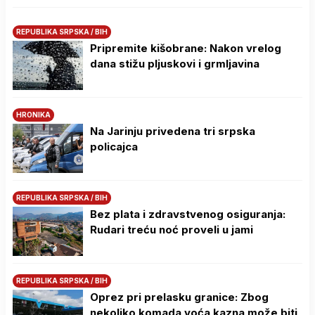
REPUBLIKA SRPSKA / BIH
Pripremite kišobrane: Nakon vrelog
dana stižu pljuskovi i grmljavina
HRONIKA
Na Јarinju privedena tri srpska
policajca
REPUBLIKA SRPSKA / BIH
Bez plata i zdravstvenog osiguranja:
Rudari treću noć proveli u jami
REPUBLIKA SRPSKA / BIH
Oprez pri prelasku granice: Zbog
nekoliko komada voća kazna može biti