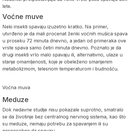
lete.
Voćne muve
Neki insekti spavaju izuzetno kratko. Na primer,
utvrđeno je da mali procenat ženki voćnih mušica spava
u proseku 72 minuta dnevno, a jedan od primeraka ove
vrste spava samo četiri minuta dnevno. Poznato je da
drugi insekti vrlo malo spavaju ili, alternativno, ulaze u
stanje omamljenosti, koje je obeleženo smanjenim
metabolizmom, telesnom temperaturom i budnošću.
Voćna muva
Meduze
Dok nedavne studije nisu pokazale suprotno, smatralo
se da životinje bez centralnog nervnog sistema, kao što
su meduze, nemaju potrebu za spavanjem ili su
nesposobne da spavaju.