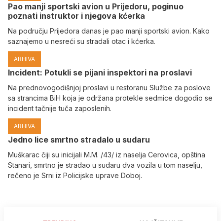
Pao manji sportski avion u Prijedoru, poginuo
poznati instruktor i njegova kćerka
Na području Prijedora danas je pao manji sportski avion. Kako
saznajemo u nesreći su stradali otac i kćerka.
ARHIVA
Incident: Potukli se pijani inspektori na proslavi
Na prednovogodišnjoj proslavi u restoranu Službe za poslove
sa strancima BiH koja je održana protekle sedmice dogodio se
incident tačnije tuča zaposlenih.
ARHIVA
Јedno lice smrtno stradalo u sudaru
Muškarac čiji su inicijali M.M. /43/ iz naselja Cerovica, opština
Stanari, smrtno je stradao u sudaru dva vozila u tom naselju,
rečeno je Srni iz Policijske uprave Doboj.