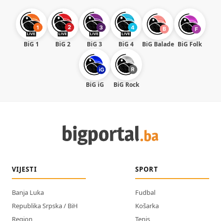
BiG 1
BiG 2
BiG 3
BiG 4
BiG Balade
BiG Folk
BiG iG
BiG Rock
VIJESTI
SPORT
Banja Luka
Fudbal
Republika Srpska / BiH
Košarka
Region
Tenis