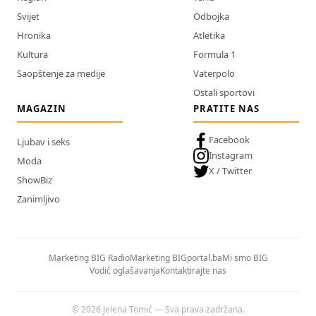
Svijet
Odbojka
Hronika
Atletika
Kultura
Formula 1
Saopštenje za medije
Vaterpolo
Ostali sportovi
MAGAZIN
PRATITE NAS
Facebook
Ljubav i seks
Instagram
Moda
X / Twitter
ShowBiz
Zanimljivo
Marketing BIG Radio
Marketing BIGportal.ba
Mi smo BIG
Vodič oglašavanja
Kontaktirajte nas
© 2026 Jelena Tomić — Sva prava zadržana.