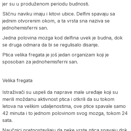
jer su u produženom periodu budnosti.
Sličnu naviku imaju i kitovi ubice. Delfini spavaju sa
jednim otvorenim okom, a ta vrsta sna naziva se
jednohemisferni san.
Jedna polovina mozga kod delfina uvek je budna, dok
se druga odmara da bi se regulisalo disanje.
Ptica velika fregata je još jedan organizam koji je
sposoban za jednohemisferni san.
Velika fregata
Istraživači su uspeli da naprave male uređaje koji su
merili moždanu aktivnost ptica i otkrili da su tokom
letova na velikim udaljenostima, ove ptice spavale samo
42 minuta i to jednom polovinom svog mozga, tokom 24
sata.
Naučnici pretpostavljaju da neke vrste ptica spavaju dok