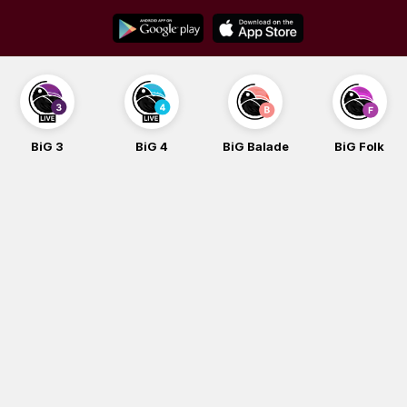
Skip
to
content
BiG 3
BiG 4
BiG Balade
BiG Folk