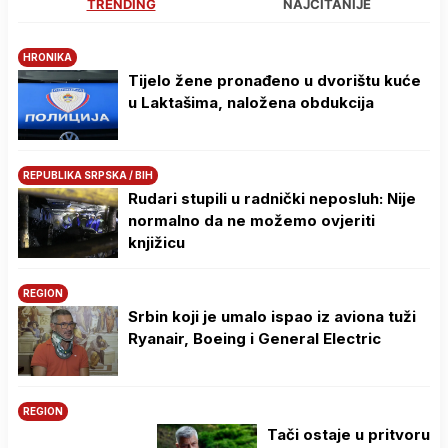
TRENDING
NAJČITANIJE
HRONIKA
Tijelo žene pronađeno u dvorištu kuće
u Laktašima, naložena obdukcija
REPUBLIKA SRPSKA / BIH
Rudari stupili u radnički neposluh: Nije
normalno da ne možemo ovjeriti
knjižicu
REGION
Srbin koji je umalo ispao iz aviona tuži
Ryanair, Boeing i General Electric
REGION
Tači ostaje u pritvoru