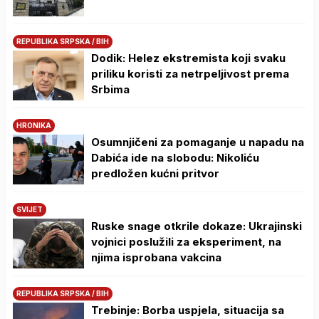
REPUBLIKA SRPSKA / BIH
Dodik: Helez ekstremista koji svaku
priliku koristi za netrpeljivost prema
Srbima
HRONIKA
Osumnjičeni za pomaganje u napadu na
Dabića ide na slobodu: Nikoliću
predložen kućni pritvor
SVIJET
Ruske snage otkrile dokaze: Ukrajinski
vojnici poslužili za eksperiment, na
njima isprobana vakcina
REPUBLIKA SRPSKA / BIH
Trebinje: Borba uspjela, situacija sa