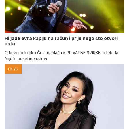
Hiljade evra kaplju na račun i prije nego što otvori
usta!
Otkriveno koliko Čola naplaćuje PRIVATNE SVIRKE, a tek da
čujete posebne uslove
EX YU