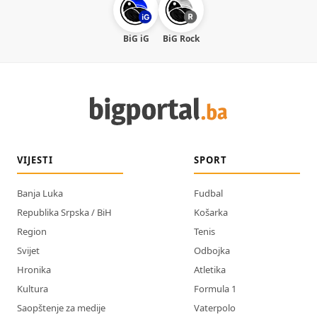
BiG iG
BiG Rock
VIJESTI
SPORT
Banja Luka
Fudbal
Republika Srpska / BiH
Košarka
Region
Tenis
Svijet
Odbojka
Hronika
Atletika
Kultura
Formula 1
Saopštenje za medije
Vaterpolo