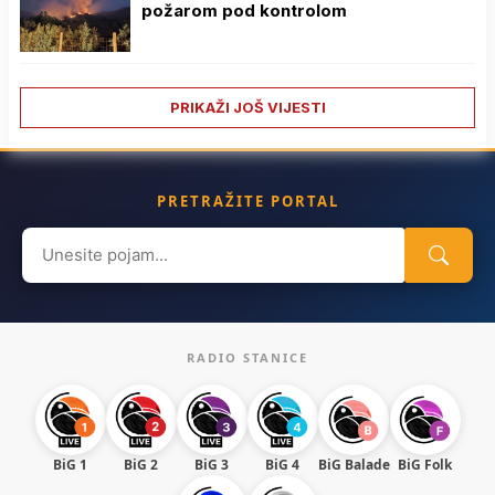
požarom pod kontrolom
PRIKAŽI JOŠ VIJESTI
PRETRAŽITE PORTAL
Search
for:
RADIO STANICE
BiG 1
BiG 2
BiG 3
BiG 4
BiG Balade
BiG Folk