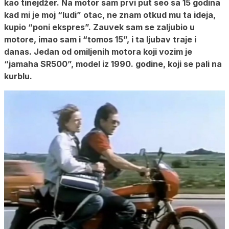
kao tinejdžer. Na motor sam prvi put seo sa 15 godina
kad mi je moj “ludi” otac, ne znam otkud mu ta ideja,
kupio “poni ekspres”. Zauvek sam se zaljubio u
motore, imao sam i “tomos 15”, i ta ljubav traje i
danas. Jedan od omiljenih motora koji vozim je
“jamaha SR500”, model iz 1990. godine, koji se pali na
kurblu.