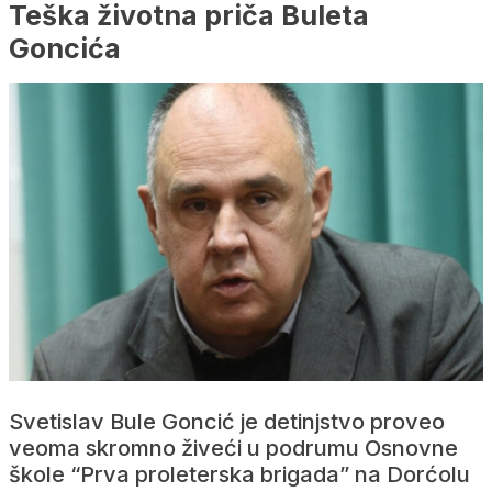
Teška životna priča Buleta
Goncića
Svetislav Bule Goncić je detinjstvo proveo
veoma skromno živeći u podrumu Osnovne
škole “Prva proleterska brigada” na Dorćolu