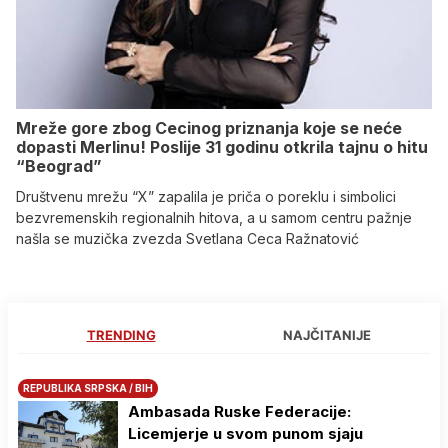
Mreže gore zbog Cecinog priznanja koje se neće
dopasti Merlinu! Poslije 31 godinu otkrila tajnu o hitu
“Beograd”
Društvenu mrežu “X” zapalila je priča o poreklu i simbolici
bezvremenskih regionalnih hitova, a u samom centru pažnje
našla se muzička zvezda Svetlana Ceca Ražnatović
TRENDING
NAJČITANIJE
REPUBLIKA SRPSKA / BIH
Ambasada Ruske Federacije:
Licemjerje u svom punom sjaju