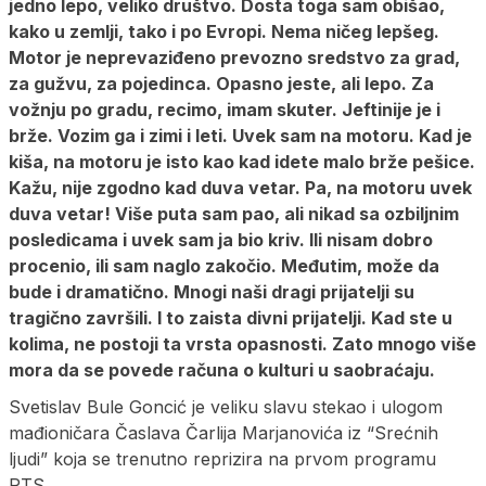
jedno lepo, veliko društvo. Dosta toga sam obišao,
kako u zemlji, tako i po Evropi. Nema ničeg lepšeg.
Motor je neprevaziđeno prevozno sredstvo za grad,
za gužvu, za pojedinca. Opasno jeste, ali lepo. Za
vožnju po gradu, recimo, imam skuter. Jeftinije je i
brže. Vozim ga i zimi i leti. Uvek sam na motoru. Kad je
kiša, na motoru je isto kao kad idete malo brže pešice.
Kažu, nije zgodno kad duva vetar. Pa, na motoru uvek
duva vetar! Više puta sam pao, ali nikad sa ozbiljnim
posledicama i uvek sam ja bio kriv. Ili nisam dobro
procenio, ili sam naglo zakočio. Međutim, može da
bude i dramatično. Mnogi naši dragi prijatelji su
tragično završili. I to zaista divni prijatelji. Kad ste u
kolima, ne postoji ta vrsta opasnosti. Zato mnogo više
mora da se povede računa o kulturi u saobraćaju.
Svetislav Bule Goncić je veliku slavu stekao i ulogom
mađioničara Časlava Čarlija Marjanovića iz “Srećnih
ljudi” koja se trenutno reprizira na prvom programu
RTS.