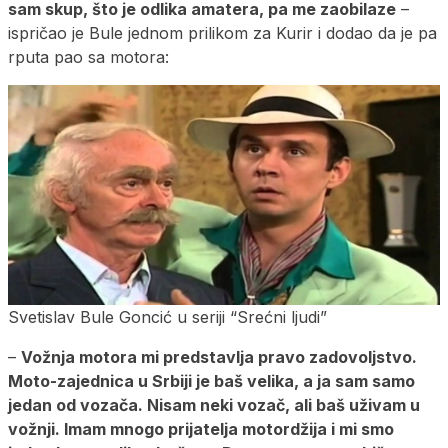
sam skup, što je odlika amatera, pa me zaobilaze
–
ispričao je Bule jednom prilikom za Kurir i dodao da je pa
rputa pao sa motora:
Svetislav Bule Goncić u seriji “Srećni ljudi”
–
Vožnja motora mi predstavlja pravo zadovoljstvo.
Moto-zajednica u Srbiji je baš velika, a ja sam samo
jedan od vozača. Nisam neki vozač, ali baš uživam u
vožnji. Imam mnogo prijatelja motordžija i mi smo