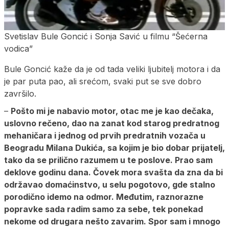
Svetislav Bule Goncić i Sonja Savić u filmu “Šećerna
vodica”
Bule Goncić kaže da je od tada veliki ljubitelj motora i da
je par puta pao, ali srećom, svaki put se sve dobro
završilo.
–
Pošto mi je nabavio motor, otac me je kao dečaka,
uslovno rečeno, dao na zanat kod starog predratnog
mehaničara i jednog od prvih predratnih vozača u
Beogradu Milana Dukića, sa kojim je bio dobar prijatelj,
tako da se prilično razumem u te poslove. Prao sam
deklove godinu dana. Čovek mora svašta da zna da bi
održavao domaćinstvo, u selu pogotovo, gde stalno
porodično idemo na odmor. Međutim, raznorazne
popravke sada radim samo za sebe, tek ponekad
nekome od drugara nešto zavarim. Spor sam i mnogo