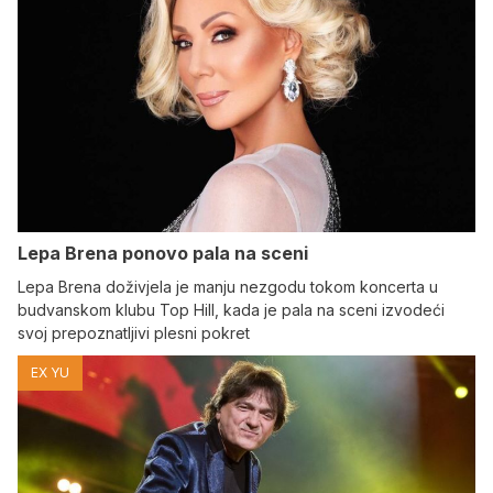
Lepa Brena ponovo pala na sceni
Lepa Brena doživjela je manju nezgodu tokom koncerta u
budvanskom klubu Top Hill, kada je pala na sceni izvodeći
svoj prepoznatljivi plesni pokret
EX YU