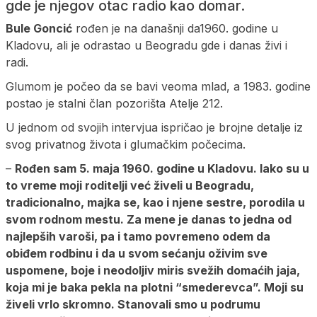
gde je njegov otac radio kao domar.
Bule Goncić
rođen je na današnji da1960. godine u
Kladovu, ali je odrastao u Beogradu gde i danas živi i
radi.
Glumom je počeo da se bavi veoma mlad, a 1983. godine
postao je stalni član pozorišta Atelje 212.
U jednom od svojih intervjua ispričao je brojne detalje iz
svog privatnog života i glumačkim počecima.
–
Rođen sam 5. maja 1960. godine u Kladovu. Iako su u
to vreme moji roditelji već živeli u Beogradu,
tradicionalno, majka se, kao i njene sestre, porodila u
svom rodnom mestu. Za mene je danas to jedna od
najlepših varoši, pa i tamo povremeno odem da
obiđem rodbinu i da u svom sećanju oživim sve
uspomene, boje i neodoljiv miris svežih domaćih jaja,
koja mi je baka pekla na plotni “smederevca”. Moji su
živeli vrlo skromno. Stanovali smo u podrumu