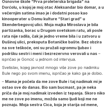
Osnovne škole “Prva proleterska brigada” na
Dorćolu, u kojoj je moj otac Aleksandar bio domar, a u
večernjim satima imao je i dodatni posao kao
kinooperater u Domu kulture “Stari grad” u
Skenderbegovoj ulici. Moja majka Miroslava je bila
partizanka, borac u Drugom svetskom ratu, ali posle
rata nije radila, čak je jedno vreme bila i u zatvoru u
Đušinoj ulici, prekoputa Botaničke bašte. Bez obzira
na sve teškoće, oni su pružali ogromnu ljubav i
podršku sestri i meni i bezrezervno verovali u nas
–
ispričao je Goncić u jednom od intervjua.
Svetislav, kojeg javnost mnogo više zove po nadimku
Bule nego po svom imenu, ispričao je kako ga je dobio.
–
Mama je počela da me zove Bule i taj nadimak mi je
ostao sve do danas. Bio sam bucmast, pa je neka
priča da je moj nadimak izveden iz tepanja. Skoro niko
me ne zove po imenu, možda samo ljudi koji me ne
poznaju. Moja sestra Cica, koja je starija od mene,