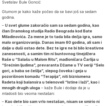
Svetislav Bule Goncić
Glumom je kako kaže počeo da se bavi još sa sedam
godina.
–
U svet glume zakoračio sam sa sedam godina, kao
član Dramskog studija Radio Beograda kod Bate
Miladinovića. Za mene je to tada bila dečja igra, samo
malo organizovanija. Danas imam 60 godina, ali sam i
dalje u duši ostao dete. Bez te igre ne bi bilo kreativne
zanesenosti, a samim tim ni buntovnog tinejdžera
Raše u “Salašu u Malom Ritu”, mađioničara Čarlija u
“Srećnim ljudima”, prevaranta Džame u TV seriji “Selo
gori, a baba se češlja”, slepog čoveka i geja u
pozorišnom komadu “Terapija”, niti biznismena
Radeta koji balansira u telenoveli “Istine i laži”, kao i
mnogih drugih uloga
– kaže Bule i dodaje da je u
mladosti bio veoma nestašan:
–
Kao dete bio sam vrlo nestašan, nisam se smirio ni