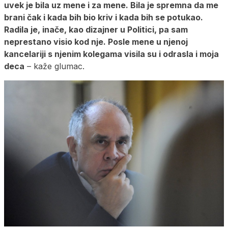
uvek je bila uz mene i za mene. Bila je spremna da me
brani čak i kada bih bio kriv i kada bih se potukao.
Radila je, inače, kao dizajner u Politici, pa sam
neprestano visio kod nje. Posle mene u njenoj
kancelariji s njenim kolegama visila su i odrasla i moja
deca
– kaže glumac.