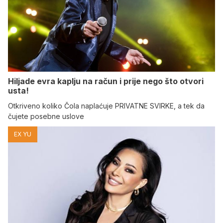
Hiljade evra kaplju na račun i prije nego što otvori
usta!
Otkriveno koliko Čola naplaćuje PRIVATNE SVIRKE, a tek da
čujete posebne uslove
EX YU