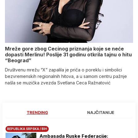
Mreže gore zbog Cecinog priznanja koje se neće
dopasti Merlinu! Poslije 31 godinu otkrila tajnu o hitu
“Beograd”
Društvenu mrežu “X” zapalila je priča o poreklu i simbolici
bezvremenskih regionalnih hitova, a u samom centru pažnje
našla se muzička zvezda Svetlana Ceca Ražnatović
TRENDING
NAJČITANIJE
REPUBLIKA SRPSKA / BIH
Ambasada Ruske Federacije: