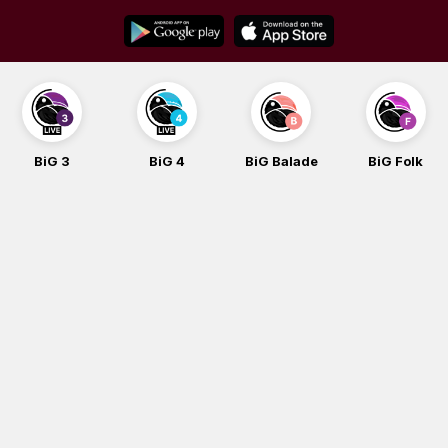
Skip
to
content
BiG 3
BiG 4
BiG Balade
BiG Folk