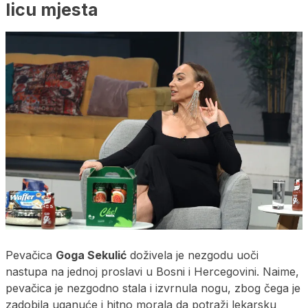
licu mjesta
Pevačica
Goga Sekulić
doživela je nezgodu uoči
nastupa na jednoj proslavi u Bosni i Hercegovini. Naime,
pevačica je nezgodno stala i izvrnula nogu, zbog čega je
zadobila uganuće i hitno morala da potraži lekarsku