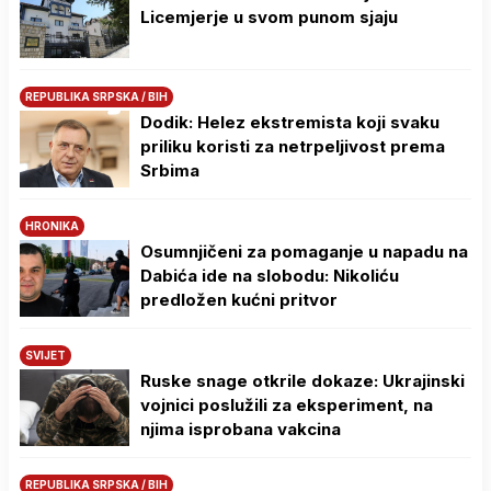
Licemjerje u svom punom sjaju
REPUBLIKA SRPSKA / BIH
Dodik: Helez ekstremista koji svaku
priliku koristi za netrpeljivost prema
Srbima
HRONIKA
Osumnjičeni za pomaganje u napadu na
Dabića ide na slobodu: Nikoliću
predložen kućni pritvor
SVIJET
Ruske snage otkrile dokaze: Ukrajinski
vojnici poslužili za eksperiment, na
njima isprobana vakcina
REPUBLIKA SRPSKA / BIH