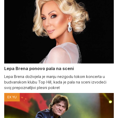
Lepa Brena ponovo pala na sceni
Lepa Brena doživjela je manju nezgodu tokom koncerta u
budvanskom klubu Top Hill, kada je pala na sceni izvodeći
svoj prepoznatljivi plesni pokret
EX YU