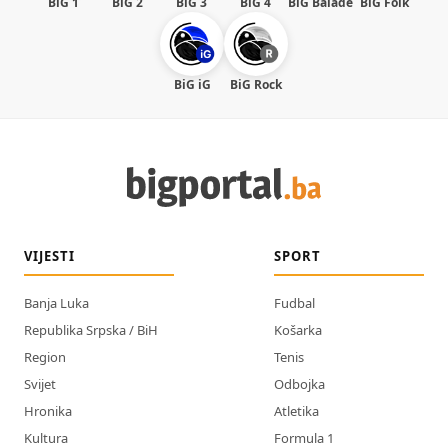
BiG 1
BiG 2
BiG 3
BiG 4
BiG Balade
BiG Folk
BiG iG
BiG Rock
VIJESTI
SPORT
Banja Luka
Fudbal
Republika Srpska / BiH
Košarka
Region
Tenis
Svijet
Odbojka
Hronika
Atletika
Kultura
Formula 1