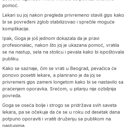
pomoć.
Lekari su joj nakon pregleda privremeno stavili gips kako
bi se povređeni zglob stabilizovao i sprečile moguće
komplikacije.
Ipak, Goga je još jednom dokazala da je pravi
profesionalac, nakon što joj je ukazana pomoć, vratila
se na nastup, sela na stolicu i pevala kako bi ispoštovala
publiku.
Kako se saznaje, čim se vrati u Beograd, pevačica će
ponovo posetiti lekare, a planirano je da joj se
privremeni gips zameni longetom kako bi se nastavilo sa
praćenjem oporavka. Srećom, u pitanju nije ozbiljnija
povreda.
Goga se oseća bolje i strogo se pridržava svih saveta
lekara, pa se očekuje da će se u roku od desetak dana
potpuno oporaviti i vratiti druženju sa publikom na
nastupima.