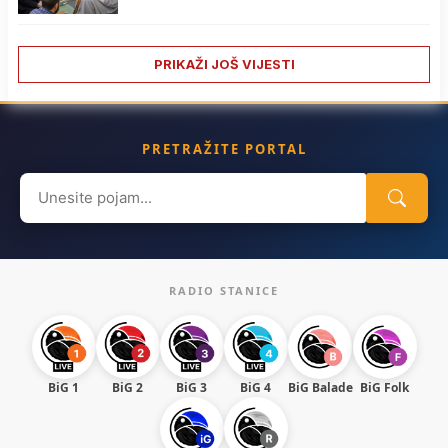
PRIKAŽI JOŠ VIJESTI
PRETRAŽITE PORTAL
Search
for:
RADIO STANICE
BiG 1
BiG 2
BiG 3
BiG 4
BiG Balade
BiG Folk