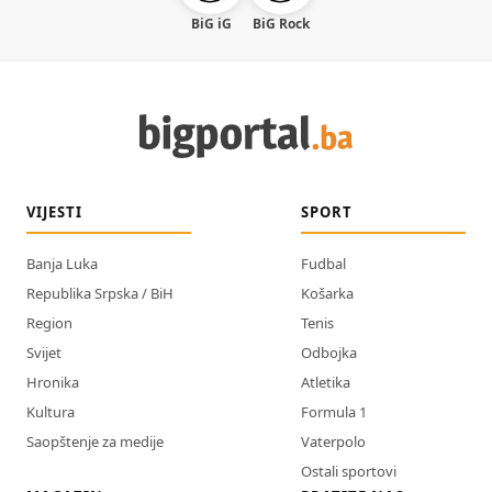
BiG iG
BiG Rock
VIJESTI
SPORT
Banja Luka
Fudbal
Republika Srpska / BiH
Košarka
Region
Tenis
Svijet
Odbojka
Hronika
Atletika
Kultura
Formula 1
Saopštenje za medije
Vaterpolo
Ostali sportovi