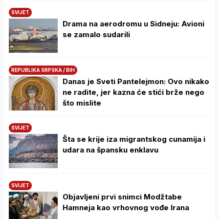
SVIJET
Drama na aerodromu u Sidneju: Avioni
se zamalo sudarili
REPUBLIKA SRPSKA / BIH
Danas je Sveti Pantelejmon: Ovo nikako
ne radite, jer kazna će stići brže nego
što mislite
SVIJET
Šta se krije iza migrantskog cunamija i
udara na špansku enklavu
SVIJET
Objavljeni prvi snimci Modžtabe
Hamneja kao vrhovnog vođe Irana