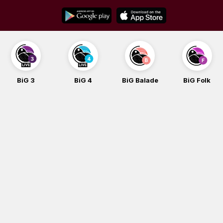
Skip
to
content
BiG 3
BiG 4
BiG Balade
BiG Folk