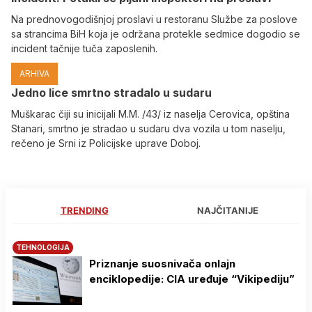
Na prednovogodišnjoj proslavi u restoranu Službe za poslove
sa strancima BiH koja je održana protekle sedmice dogodio se
incident tačnije tuča zaposlenih.
ARHIVA
Јedno lice smrtno stradalo u sudaru
Muškarac čiji su inicijali M.M. /43/ iz naselja Cerovica, opština
Stanari, smrtno je stradao u sudaru dva vozila u tom naselju,
rečeno je Srni iz Policijske uprave Doboj.
TRENDING
NAJČITANIJE
TEHNOLOGIJA
Priznanje suosnivača onlajn
enciklopedije: CIA uređuje “Vikipediju”