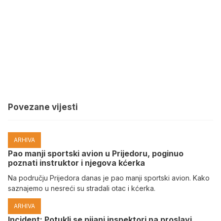
Povezane vijesti
ARHIVA
Pao manji sportski avion u Prijedoru, poginuo
poznati instruktor i njegova kćerka
Na području Prijedora danas je pao manji sportski avion. Kako
saznajemo u nesreći su stradali otac i kćerka.
ARHIVA
Incident: Potukli se pijani inspektori na proslavi