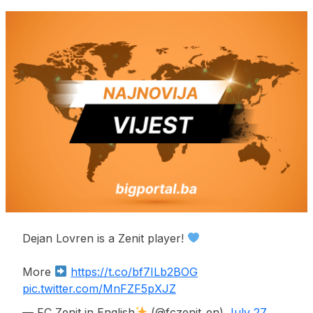
Dejan Lovren is a Zenit player!
More
https://t.co/bf7ILb2BOG
pic.twitter.com/MnFZF5pXJZ
— FC Zenit in English
(@fczenit_en)
July 27,