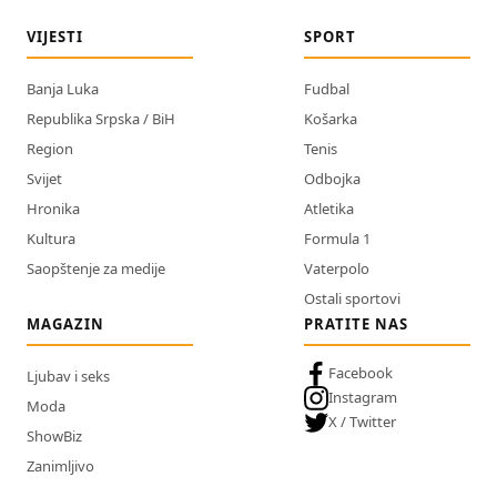
VIJESTI
SPORT
Banja Luka
Fudbal
Republika Srpska / BiH
Košarka
Region
Tenis
Svijet
Odbojka
Hronika
Atletika
Kultura
Formula 1
Saopštenje za medije
Vaterpolo
Ostali sportovi
MAGAZIN
PRATITE NAS
Facebook
Ljubav i seks
Instagram
Moda
X / Twitter
ShowBiz
Zanimljivo