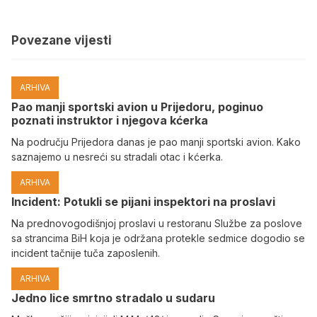
Povezane vijesti
ARHIVA
Pao manji sportski avion u Prijedoru, poginuo
poznati instruktor i njegova kćerka
Na području Prijedora danas je pao manji sportski avion. Kako
saznajemo u nesreći su stradali otac i kćerka.
ARHIVA
Incident: Potukli se pijani inspektori na proslavi
Na prednovogodišnjoj proslavi u restoranu Službe za poslove
sa strancima BiH koja je održana protekle sedmice dogodio se
incident tačnije tuča zaposlenih.
ARHIVA
Јedno lice smrtno stradalo u sudaru