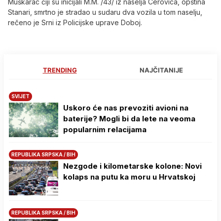
Muškarac čiji su inicijali M.M. /43/ iz naselja Cerovica, opština
Stanari, smrtno je stradao u sudaru dva vozila u tom naselju,
rečeno je Srni iz Policijske uprave Doboj.
TRENDING
NAJČITANIJE
SVIJET
Uskoro će nas prevoziti avioni na
baterije? Mogli bi da lete na veoma
popularnim relacijama
REPUBLIKA SRPSKA / BIH
Nezgode i kilometarske kolone: Novi
kolaps na putu ka moru u Hrvatskoj
REPUBLIKA SRPSKA / BIH