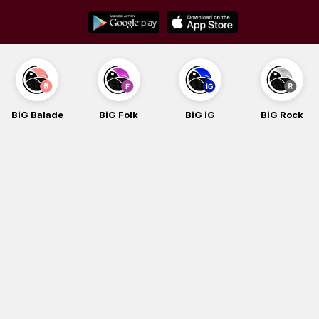
Skip
to
content
BiG Balade
BiG Folk
BiG iG
BiG Rock