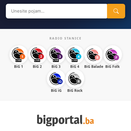
Search
for:
RADIO STANICE
BiG 1
BiG 2
BiG 3
BiG 4
BiG Balade
BiG Folk
BiG iG
BiG Rock