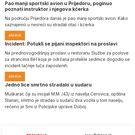
Pao manji sportski avion u Prijedoru, poginuo
poznati instruktor i njegova kćerka
Na području Prijedora danas je pao manji sportski avion. Kako
saznajemo u nesreći su stradali otac i kćerka.
ARHIVA
Incident: Potukli se pijani inspektori na proslavi
Na prednovogodišnjoj proslavi u restoranu Službe za poslove
sa strancima BiH koja je održana protekle sedmice dogodio se
incident tačnije tuča zaposlenih.
ARHIVA
Јedno lice smrtno stradalo u sudaru
Muškarac čiji su inicijali M.M. /43/ iz naselja Cerovica, opština
Stanari, smrtno je stradao u sudaru dva vozila u tom naselju,
rečeno je Srni iz Policijske uprave Doboj.