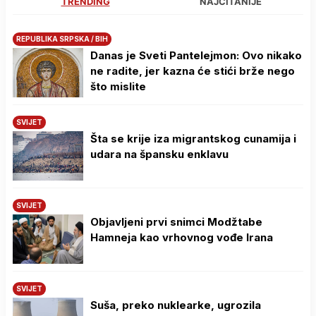
TRENDING
NAJČITANIJE
REPUBLIKA SRPSKA / BIH
Danas je Sveti Pantelejmon: Ovo nikako
ne radite, jer kazna će stići brže nego
što mislite
SVIJET
Šta se krije iza migrantskog cunamija i
udara na špansku enklavu
SVIJET
Objavljeni prvi snimci Modžtabe
Hamneja kao vrhovnog vođe Irana
SVIJET
Suša, preko nuklearke, ugrozila