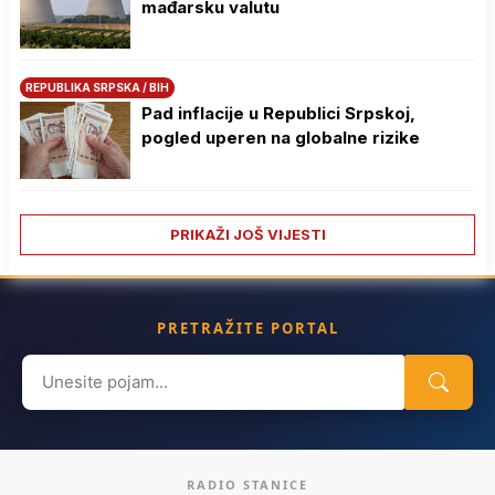
mađarsku valutu
REPUBLIKA SRPSKA / BIH
Pad inflacije u Republici Srpskoj,
pogled uperen na globalne rizike
PRIKAŽI JOŠ VIJESTI
PRETRAŽITE PORTAL
Search
for:
RADIO STANICE