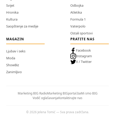
Svijet
Odbojka
Hronika
Atletika
Kultura
Formula 1
Saopštenje za medije
Vaterpolo
Ostali sportovi
MAGAZIN
PRATITE NAS
Facebook
Ljubav i seks
Instagram
Moda
X / Twitter
ShowBiz
Zanimljivo
Marketing BIG Radio
Marketing BIGportal.ba
Mi smo BIG
Vodič oglašavanja
Kontaktirajte nas
© 2026 Jelena Tomić — Sva prava zadržana.