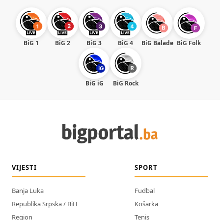
BiG 1
BiG 2
BiG 3
BiG 4
BiG Balade
BiG Folk
BiG iG
BiG Rock
VIJESTI
SPORT
Banja Luka
Fudbal
Republika Srpska / BiH
Košarka
Region
Tenis