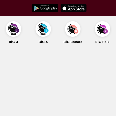
Skip
to
content
BiG 3
BiG 4
BiG Balade
BiG Folk