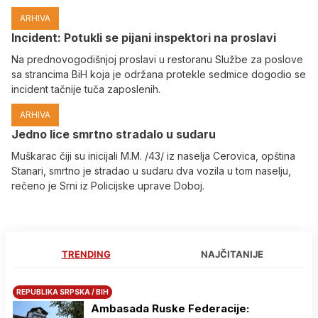
ARHIVA
Incident: Potukli se pijani inspektori na proslavi
Na prednovogodišnjoj proslavi u restoranu Službe za poslove
sa strancima BiH koja je održana protekle sedmice dogodio se
incident tačnije tuča zaposlenih.
ARHIVA
Јedno lice smrtno stradalo u sudaru
Muškarac čiji su inicijali M.M. /43/ iz naselja Cerovica, opština
Stanari, smrtno je stradao u sudaru dva vozila u tom naselju,
rečeno je Srni iz Policijske uprave Doboj.
TRENDING
NAJČITANIJE
REPUBLIKA SRPSKA / BIH
Ambasada Ruske Federacije: