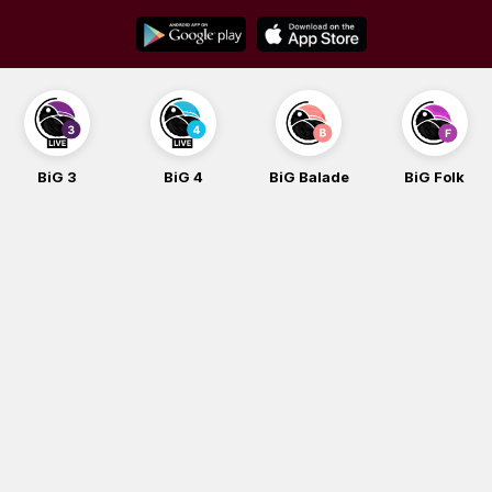
Skip
to
content
BiG 3
BiG 4
BiG Balade
BiG Folk