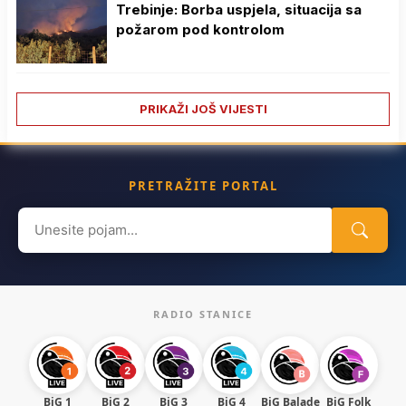
Trebinje: Borba uspjela, situacija sa
požarom pod kontrolom
PRIKAŽI JOŠ VIJESTI
PRETRAŽITE PORTAL
Search
for:
RADIO STANICE
BiG 1
BiG 2
BiG 3
BiG 4
BiG Balade
BiG Folk