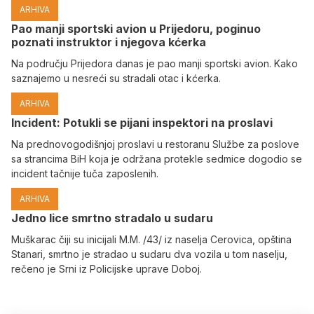
ARHIVA
Pao manji sportski avion u Prijedoru, poginuo
poznati instruktor i njegova kćerka
Na području Prijedora danas je pao manji sportski avion. Kako
saznajemo u nesreći su stradali otac i kćerka.
ARHIVA
Incident: Potukli se pijani inspektori na proslavi
Na prednovogodišnjoj proslavi u restoranu Službe za poslove
sa strancima BiH koja je održana protekle sedmice dogodio se
incident tačnije tuča zaposlenih.
ARHIVA
Јedno lice smrtno stradalo u sudaru
Muškarac čiji su inicijali M.M. /43/ iz naselja Cerovica, opština
Stanari, smrtno je stradao u sudaru dva vozila u tom naselju,
rečeno je Srni iz Policijske uprave Doboj.