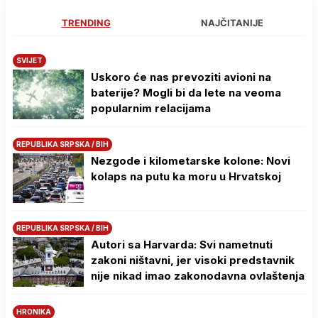
TRENDING
NAJČITANIJE
SVIJET
Uskoro će nas prevoziti avioni na
baterije? Mogli bi da lete na veoma
popularnim relacijama
REPUBLIKA SRPSKA / BIH
Nezgode i kilometarske kolone: Novi
kolaps na putu ka moru u Hrvatskoj
REPUBLIKA SRPSKA / BIH
Autori sa Harvarda: Svi nametnuti
zakoni ništavni, jer visoki predstavnik
nije nikad imao zakonodavna ovlaštenja
HRONIKA