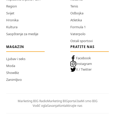
Region
Tenis
Svijet
Odbojka
Hronika
Atletika
Kultura
Formula 1
Saopštenje za medije
Vaterpolo
Ostali sportovi
MAGAZIN
PRATITE NAS
Facebook
Ljubav i seks
Instagram
Moda
X / Twitter
ShowBiz
Zanimljivo
Marketing BIG Radio
Marketing BIGportal.ba
Mi smo BIG
Vodič oglašavanja
Kontaktirajte nas