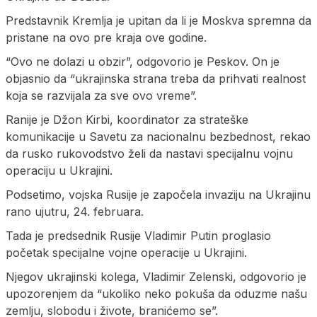
Predstavnik Kremlja je upitan da li je Moskva spremna da
pristane na ovo pre kraja ove godine.
“Ovo ne dolazi u obzir”, odgovorio je Peskov. On je
objasnio da “ukrajinska strana treba da prihvati realnost
koja se razvijala za sve ovo vreme”.
Ranije je Džon Kirbi, koordinator za strateške
komunikacije u Savetu za nacionalnu bezbednost, rekao
da rusko rukovodstvo želi da nastavi specijalnu vojnu
operaciju u Ukrajini.
Podsetimo, vojska Rusije je započela invaziju na Ukrajinu
rano ujutru, 24. februara.
Tada je predsednik Rusije Vladimir Putin proglasio
početak specijalne vojne operacije u Ukrajini.
Njegov ukrajinski kolega, Vladimir Zelenski, odgovorio je
upozorenjem da “ukoliko neko pokuša da oduzme našu
zemlju, slobodu i živote, branićemo se”.