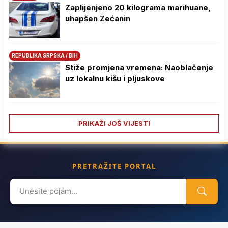
Zaplijenjeno 20 kilograma marihuane,
uhapšen Zećanin
REPUBLIKA SRPSKA / BIH
Stiže promjena vremena: Naoblačenje
uz lokalnu kišu i pljuskove
PRIKAŽI JOŠ VIJESTI
PRETRAŽITE PORTAL
Search
for: