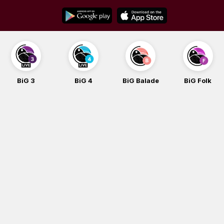
Skip
to
content
BiG 3
BiG 4
BiG Balade
BiG Folk