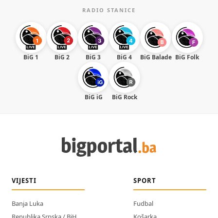
RADIO STANICE
BiG 1
BiG 2
BiG 3
BiG 4
BiG Balade
BiG Folk
BiG iG
BiG Rock
VIJESTI
SPORT
Banja Luka
Fudbal
Republika Srpska / BiH
Košarka