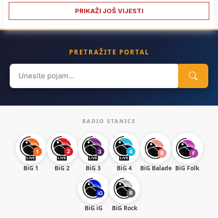
PRIKAŽI JOŠ VIJESTI
PRETRAŽITE PORTAL
Search
for:
RADIO STANICE
BiG 1
BiG 2
BiG 3
BiG 4
BiG Balade
BiG Folk
BiG iG
BiG Rock