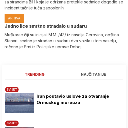
sa strancima BiH koja je održana protekle sedmice dogodio se
incident tačnije tuča zaposlenih.
ARHIVA
Јedno lice smrtno stradalo u sudaru
Muškarac čiji su inicijali M.M. /43/ iz naselja Cerovica, opština
Stanari, smrtno je stradao u sudaru dva vozila u tom naselju,
rečeno je Srni iz Policijske uprave Doboj.
TRENDING
NAJČITANIJE
SVIJET
Iran postavio uslove za otvaranje
Ormuskog moreuza
SVIJET