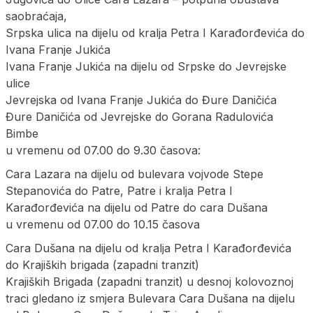
saobraćaja,
Srpska ulica na dijelu od kralja Petra I Karađorđevića do
Ivana Franje Jukića
Ivana Franje Jukića na dijelu od Srpske do Jevrejske
ulice
Jevrejska od Ivana Franje Jukića do Đure Daničića
Đure Daničića od Jevrejske do Gorana Radulovića
Bimbe
u vremenu od 07.00 do 9.30 časova:
Cara Lazara na dijelu od bulevara vojvode Stepe
Stepanovića do Patre, Patre i kralja Petra I
Karađorđevića na dijelu od Patre do cara Dušana
u vremenu od 07.00 do 10.15 časova
Cara Dušana na dijelu od kralja Petra I Karađorđevića
do Krajiških brigada (zapadni tranzit)
Krajiških Brigada (zapadni tranzit) u desnoj kolovoznoj
traci gledano iz smjera Bulevara Cara Dušana na dijelu