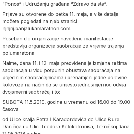
“Ponos” i Udruženju građana “Zdravo da ste”.
Prijave su otvorene do petka 11. maja, a više detalja
možete pogledati na njeb stranici
njnjnj.banjalukamarathon.com.
Poseban dio organizacije navedene manifestacije
predstavlja organizacija saobraćaja za vrijeme trajanja
polumaratona.
Naime, dana 11. i 12. maja predviđena je izmjena režima
saobraćaja u vidu potpunih obustava saobraćaja na
pojedinim saobraćajnicama i prenamjeni jedne polovine
kolovoza na način da se umjesto jednosmjernog odvija
dvojsmerni saobraćaj i to:
SUBOTA 11.5.2019. godine u vremenu od 16.00 do 19.00
časova
od Ulice kralja Petra I Karađorđevića do Ulice Đure
Daničića i u Ulici Teodora Kolokotronisa, Tržničkoj dana
11.05.2018.godine