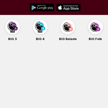
Skip
to
content
BiG 3
BiG 4
BiG Balade
BiG Folk