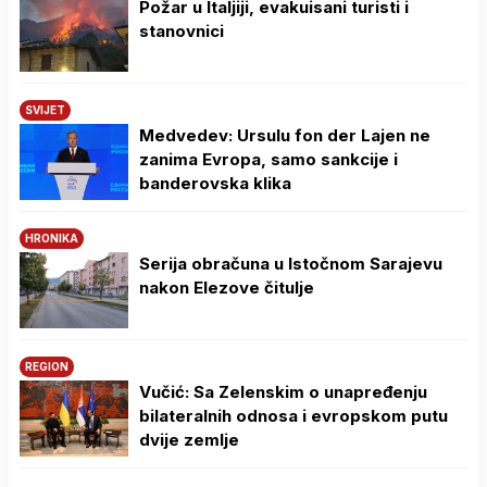
Požar u Italjiji, evakuisani turisti i
stanovnici
SVIJET
Medvedev: Ursulu fon der Lajen ne
zanima Evropa, samo sankcije i
banderovska klika
HRONIKA
Serija obračuna u Istočnom Sarajevu
nakon Elezove čitulje
REGION
Vučić: Sa Zelenskim o unapređenju
bilateralnih odnosa i evropskom putu
dvije zemlje