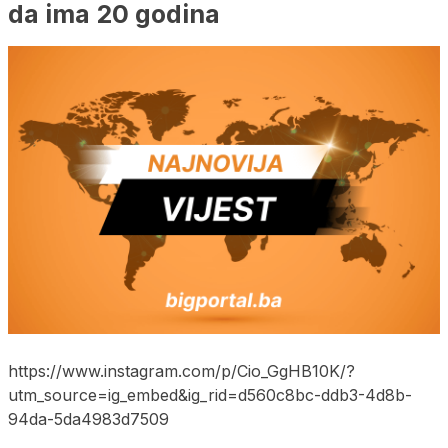
da ima 20 godina
https://www.instagram.com/p/Cio_GgHB10K/?
utm_source=ig_embed&ig_rid=d560c8bc-ddb3-4d8b-
94da-5da4983d7509