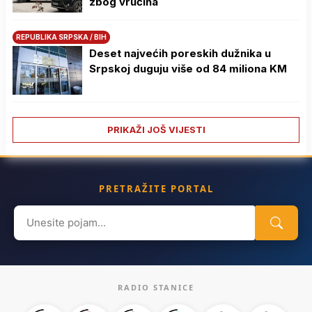
zbog vrućina
REPUBLIKA SRPSKA / BIH
Deset najvećih poreskih dužnika u
Srpskoj duguju više od 84 miliona KM
PRIKAŽI JOŠ VIJESTI
PRETRAŽITE PORTAL
Search
for:
RADIO STANICE