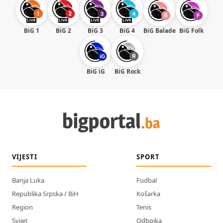
BiG 1
BiG 2
BiG 3
BiG 4
BiG Balade
BiG Folk
BiG iG
BiG Rock
VIJESTI
SPORT
Banja Luka
Fudbal
Republika Srpska / BiH
Košarka
Region
Tenis
Svijet
Odbojka