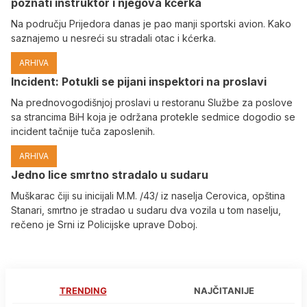
poznati instruktor i njegova kćerka
Na području Prijedora danas je pao manji sportski avion. Kako
saznajemo u nesreći su stradali otac i kćerka.
ARHIVA
Incident: Potukli se pijani inspektori na proslavi
Na prednovogodišnjoj proslavi u restoranu Službe za poslove
sa strancima BiH koja je održana protekle sedmice dogodio se
incident tačnije tuča zaposlenih.
ARHIVA
Јedno lice smrtno stradalo u sudaru
Muškarac čiji su inicijali M.M. /43/ iz naselja Cerovica, opština
Stanari, smrtno je stradao u sudaru dva vozila u tom naselju,
rečeno je Srni iz Policijske uprave Doboj.
TRENDING
NAJČITANIJE