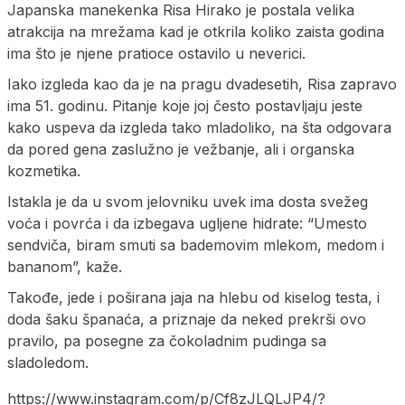
Japanska manekenka Risa Hirako je postala velika
atrakcija na mrežama kad je otkrila koliko zaista godina
ima što je njene pratioce ostavilo u neverici.
Iako izgleda kao da je na pragu dvadesetih, Risa zapravo
ima 51. godinu. Pitanje koje joj često postavljaju jeste
kako uspeva da izgleda tako mladoliko, na šta odgovara
da pored gena zaslužno je vežbanje, ali i organska
kozmetika.
Istakla je da u svom jelovniku uvek ima dosta svežeg
voća i povrća i da izbegava ugljene hidrate: “Umesto
sendviča, biram smuti sa bademovim mlekom, medom i
bananom”, kaže.
Takođe, jede i poširana jaja na hlebu od kiselog testa, i
doda šaku španaća, a priznaje da neked prekrši ovo
pravilo, pa posegne za čokoladnim pudinga sa
sladoledom.
https://www.instagram.com/p/Cf8zJLQLJP4/?