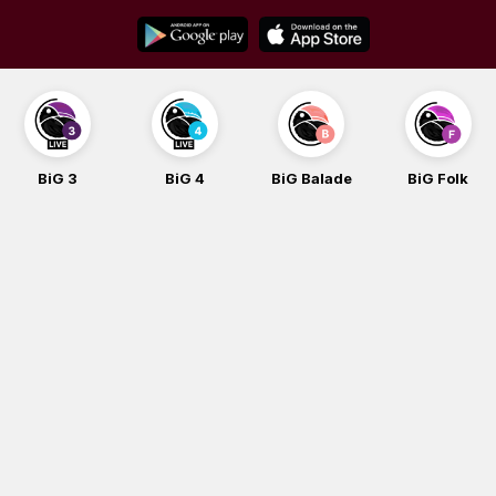
Skip
to
content
BiG 3
BiG 4
BiG Balade
BiG Folk