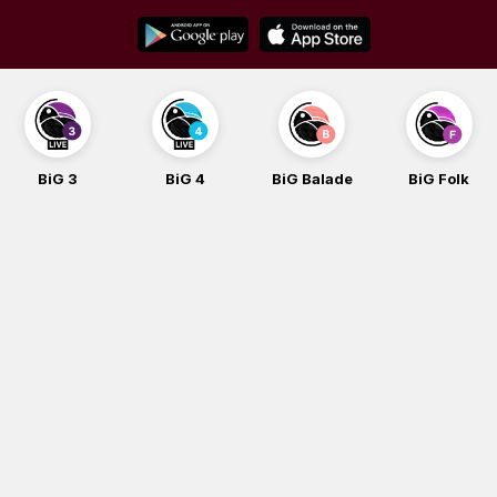
Skip
to
content
BiG 3
BiG 4
BiG Balade
BiG Folk