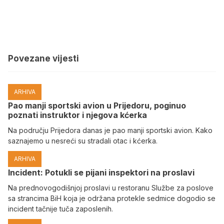
Povezane vijesti
ARHIVA
Pao manji sportski avion u Prijedoru, poginuo
poznati instruktor i njegova kćerka
Na području Prijedora danas je pao manji sportski avion. Kako
saznajemo u nesreći su stradali otac i kćerka.
ARHIVA
Incident: Potukli se pijani inspektori na proslavi
Na prednovogodišnjoj proslavi u restoranu Službe za poslove
sa strancima BiH koja je održana protekle sedmice dogodio se
incident tačnije tuča zaposlenih.