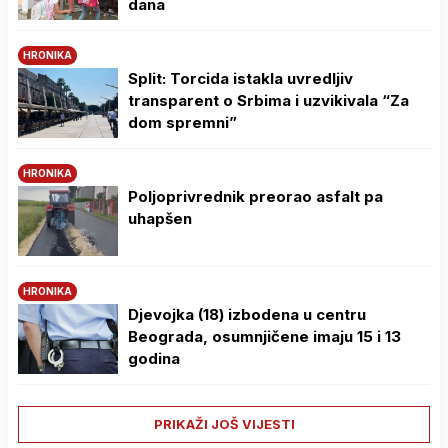
dana
HRONIKA
Split: Torcida istakla uvredljiv
transparent o Srbima i uzvikivala “Za
dom spremni”
HRONIKA
Poljoprivrednik preorao asfalt pa
uhapšen
HRONIKA
Djevojka (18) izbodena u centru
Beograda, osumnjičene imaju 15 i 13
godina
PRIKAŽI JOŠ VIJESTI