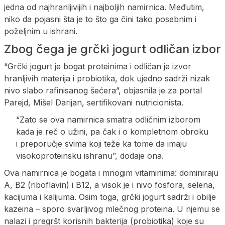
jedna od najhranljivijih i najboljih namirnica. Međutim,
niko da pojasni šta je to što ga čini tako posebnim i
poželjnim u ishrani.
Zbog čega je grčki jogurt odličan izbor
“Grčki jogurt je bogat proteinima i odličan je izvor
hranljivih materija i probiotika, dok ujedno sadrži nizak
nivo slabo rafinisanog šećera”, objasnila je za portal
Parejd, Mišel Darijan, sertifikovani nutricionista.
“Zato se ova namirnica smatra odličnim izborom
kada je reč o užini, pa čak i o kompletnom obroku
i preporučje svima koji teže ka tome da imaju
visokoproteinsku ishranu”, dodaje ona.
Ova namirnica je bogata i mnogim vitaminima: dominiraju
A, B2 (riboflavin) i B12, a visok je i nivo fosfora, selena,
kacijuma i kalijuma. Osim toga, grčki jogurt sadrži i obilje
kazeina – sporo svarljivog mlečnog proteina. U njemu se
nalazi i pregršt korisnih bakterija (probiotika) koje su