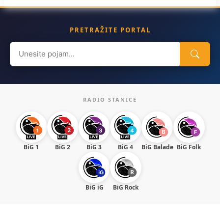
PRETRAŽITE PORTAL
Search
for:
RADIO STANICE
BiG 1
BiG 2
BiG 3
BiG 4
BiG Balade
BiG Folk
BiG iG
BiG Rock