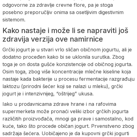
odgovorne za zdravlje crevne flore, pa je stoga
posebno preporučljiv onima sa osetljivim digestivnim
sistemom.
Kako nastaje i može li se napraviti još
zdravija verzija ove namirnice
Grčki jogurt je u stvari vrlo sličan običnom jogurtu, ali je
dodatno proceđen kako bi se uklonila surutka. Zbog
toga je on dosta gušće konzistencije od običnog jogurta.
Osim toga, zbog više koncentracije mlečne kiseline koja
nastaje kada bakterije u procesu fermentacije razgrađuju
laktozu (prirodni šećer koji se nalazi u mleku), grčki
jogurt je i intenzivnijeg, “oštrijeg” ukusa.
Iako u prodavnicama zdrave hrane i na rafovima
supermerketa može pronaći veliki izbor grčkih jogurta
različitih proizvođača, mnogi ga prave i samostalno, kod
kuće, tako što procede običan jogurt. Prvenstveno zbog
sadržaja šećera. Uobičajeno je da kupovni grčki jogurti