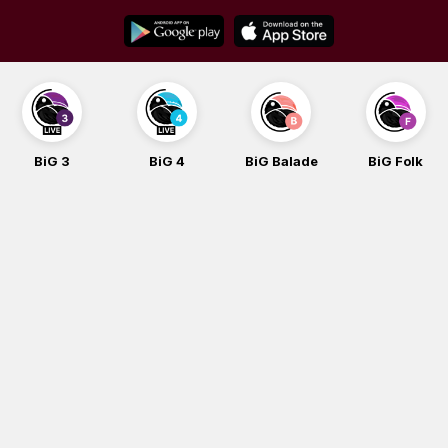
Skip
to
content
BiG 3
BiG 4
BiG Balade
BiG Folk