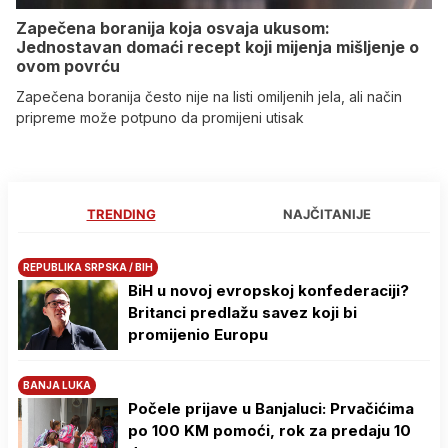
Zapečena boranija koja osvaja ukusom:
Jednostavan domaći recept koji mijenja mišljenje o
ovom povrću
Zapečena boranija često nije na listi omiljenih jela, ali način
pripreme može potpuno da promijeni utisak
TRENDING
NAJČITANIJE
REPUBLIKA SRPSKA / BIH
BiH u novoj evropskoj konfederaciji?
Britanci predlažu savez koji bi
promijenio Europu
BANJA LUKA
Počele prijave u Banjaluci: Prvačićima
po 100 KM pomoći, rok za predaju 10