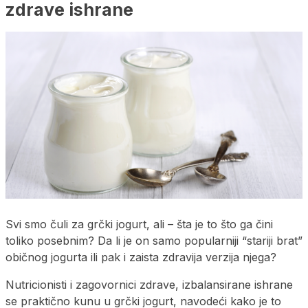
zdrave ishrane
Svi smo čuli za grčki jogurt, ali – šta je to što ga čini
toliko posebnim? Da li je on samo popularniji “stariji brat”
običnog jogurta ili pak i zaista zdravija verzija njega?
Nutricionisti i zagovornici zdrave, izbalansirane ishrane
se praktično kunu u grčki jogurt, navodeći kako je to