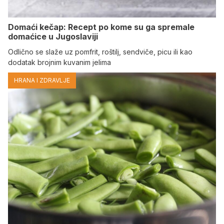
Domaći kečap: Recept po kome su ga spremale
domaćice u Jugoslaviji
Odlično se slaže uz pomfrit, roštilj, sendviče, picu ili kao
dodatak brojnim kuvanim jelima
HRANA I ZDRAVLJE