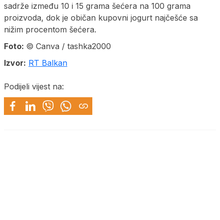
sadrže između 10 i 15 grama šećera na 100 grama
proizvoda, dok je običan kupovni jogurt najčešće sa
nižim procentom šećera.
Foto:
© Canva / tashka2000
Izvor:
RT Balkan
Podijeli vijest na: