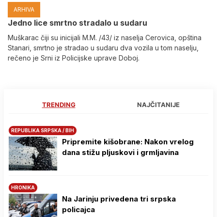
ARHIVA
Јedno lice smrtno stradalo u sudaru
Muškarac čiji su inicijali M.M. /43/ iz naselja Cerovica, opština
Stanari, smrtno je stradao u sudaru dva vozila u tom naselju,
rečeno je Srni iz Policijske uprave Doboj.
TRENDING
NAJČITANIJE
REPUBLIKA SRPSKA / BIH
Pripremite kišobrane: Nakon vrelog
dana stižu pljuskovi i grmljavina
HRONIKA
Na Јarinju privedena tri srpska
policajca