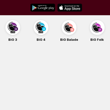
Skip
to
content
BiG 3
BiG 4
BiG Balade
BiG Folk