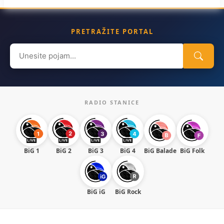
PRETRAŽITE PORTAL
Search
for:
RADIO STANICE
BiG 1
BiG 2
BiG 3
BiG 4
BiG Balade
BiG Folk
BiG iG
BiG Rock