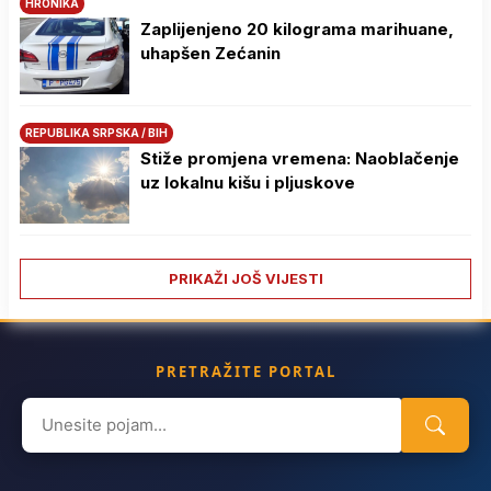
HRONIKA
Zaplijenjeno 20 kilograma marihuane,
uhapšen Zećanin
REPUBLIKA SRPSKA / BIH
Stiže promjena vremena: Naoblačenje
uz lokalnu kišu i pljuskove
PRIKAŽI JOŠ VIJESTI
PRETRAŽITE PORTAL
Search
for: