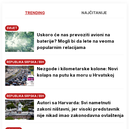
TRENDING
NAJČITANIJE
SVIJET
Uskoro će nas prevoziti avioni na
baterije? Mogli bi da lete na veoma
popularnim relacijama
REPUBLIKA SRPSKA / BIH
Nezgode i kilometarske kolone: Novi
kolaps na putu ka moru u Hrvatskoj
REPUBLIKA SRPSKA / BIH
Autori sa Harvarda: Svi nametnuti
zakoni ništavni, jer visoki predstavnik
nije nikad imao zakonodavna ovlaštenja