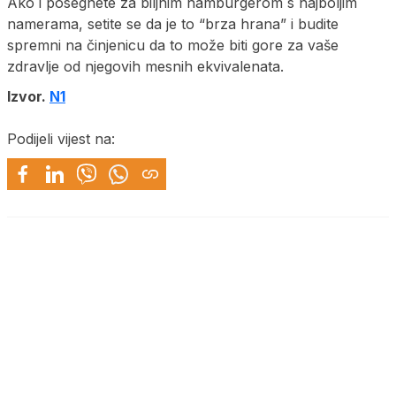
Ako i posegnete za biljnim hamburgerom s najboljim
namerama, setite se da je to “brza hrana” i budite
spremni na činjenicu da to može biti gore za vaše
zdravlje od njegovih mesnih ekvivalenata.
Izvor.
N1
Podijeli vijest na: