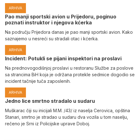
ARHIVA
Pao manji sportski avion u Prijedoru, poginuo
poznati instruktor i njegova kćerka
Na području Prijedora danas je pao manji sportski avion. Kako
saznajemo u nesreći su stradali otac i kćerka.
ARHIVA
Incident: Potukli se pijani inspektori na proslavi
Na prednovogodišnjoj proslavi u restoranu Službe za poslove
sa strancima BiH koja je održana protekle sedmice dogodio se
incident tačnije tuča zaposlenih.
ARHIVA
Јedno lice smrtno stradalo u sudaru
Muškarac čiji su inicijali M.M. /43/ iz naselja Cerovica, opština
Stanari, smrtno je stradao u sudaru dva vozila u tom naselju,
rečeno je Srni iz Policijske uprave Doboj.