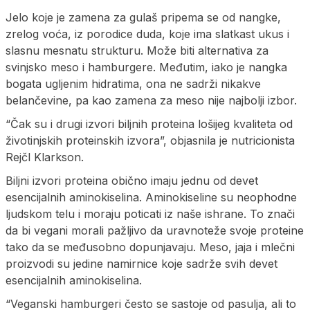
Jelo koje je zamena za gulaš pripema se od nangke,
zrelog voća, iz porodice duda, koje ima slatkast ukus i
slasnu mesnatu strukturu. Može biti alternativa za
svinjsko meso i hamburgere. Međutim, iako je nangka
bogata ugljenim hidratima, ona ne sadrži nikakve
belančevine, pa kao zamena za meso nije najbolji izbor.
“Čak su i drugi izvori biljnih proteina lošijeg kvaliteta od
životinjskih proteinskih izvora”, objasnila je nutricionista
Rejčl Klarkson.
Biljni izvori proteina obično imaju jednu od devet
esencijalnih aminokiselina. Aminokiseline su neophodne
ljudskom telu i moraju poticati iz naše ishrane. To znači
da bi vegani morali pažljivo da uravnoteže svoje proteine
​​tako da se međusobno dopunjavaju. Meso, jaja i mlečni
proizvodi su jedine namirnice koje sadrže svih devet
esencijalnih aminokiselina.
“Veganski hamburgeri često se sastoje od pasulja, ali to