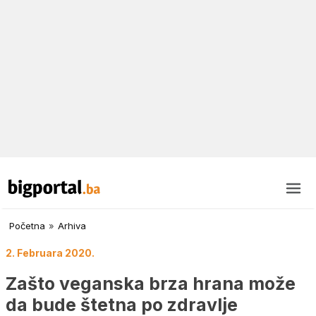
Početna
»
Arhiva
2. Februara 2020.
Zašto veganska brza hrana može
da bude štetna po zdravlje