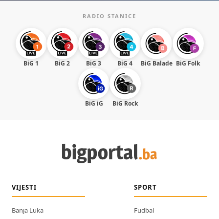
RADIO STANICE
BiG 1
BiG 2
BiG 3
BiG 4
BiG Balade
BiG Folk
BiG iG
BiG Rock
VIJESTI
SPORT
Banja Luka
Fudbal