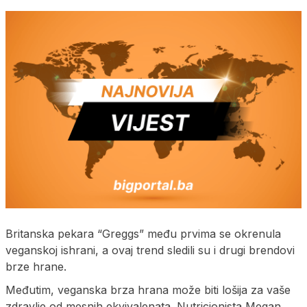
Britanska pekara “Greggs” među prvima se okrenula
veganskoj ishrani, a ovaj trend sledili su i drugi brendovi
brze hrane.
Međutim, veganska brza hrana može biti lošija za vaše
zdravlje od mesnih ekvivalenata. Nutricionista Megan