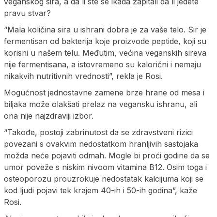
veganskog sira, a da li ste se ikada zapitali da li jedete
pravu stvar?
“Mala količina sira u ishrani dobra je za vaše telo. Sir je
fermentisan od bakterija koje proizvode peptide, koji su
korisni u našem telu. Međutim, većina veganskih sireva
nije fermentisana, a istovremeno su kalorični i nemaju
nikakvih nutritivnih vrednosti”, rekla je Rosi.
Mogućnost jednostavne zamene brze hrane od mesa i
biljaka može olakšati prelaz na vegansku ishranu, ali
ona nije najzdraviji izbor.
“Takođe, postoji zabrinutost da se zdravstveni rizici
povezani s ovakvim nedostatkom hranljivih sastojaka
možda neće pojaviti odmah. Mogle bi proći godine da se
umor poveže s niskim nivoom vitamina B12. Osim toga i
osteoporozu prouzrokuje nedostatak kalcijuma koji se
kod ljudi pojavi tek krajem 40-ih i 50-ih godina”, kaže
Rosi.