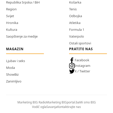
Republika Srpska / BiH
Košarka
Region
Tenis
Svijet
Odbojka
Hronika
Atletika
Kultura
Formula 1
Saopštenje za medije
Vaterpolo
Ostali sportovi
MAGAZIN
PRATITE NAS
Facebook
Ljubav i seks
Instagram
Moda
X / Twitter
ShowBiz
Zanimljivo
Marketing BIG Radio
Marketing BIGportal.ba
Mi smo BIG
Vodič oglašavanja
Kontaktirajte nas