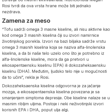
Rosi tvrdi da ova vrsta hrane može biti jednako
nezdrava.
Zamena za meso
“Tofu sadrži omega 3 masne kiseline, ali nisu aktivne kao
kod omega 3 masnih kiselina čiji su izvori namirnice
životinjskog porekla. Izvori na bazi biljaka sadrže vrstu
omega 3 masnih kiselina koja se naziva alfa-linolenska
kiselina, a da bi naše telo uzelo ono što je potrebno iz
alfa-linolenske kiseline, mora da ga pretvori u
eikosapentaensku kiselinu (EPA) ili dokozaheksaensku
kiselinu (DHA). Međutim, ljudsko telo nije u mogućnosti
da to učini”, rekla je Rosi.
Dokozaheksaenska kiselina odgovorna je za jačanje
mozga, a eikosapentaenska kiselina povezana je sa
smanjenjem simptoma depresije. Obe kiseline nalaze se u
masnim ribljim uljima. Postoje i neki neživotinjski izvori
korisnih EPA i DHA, poput ulja algi.