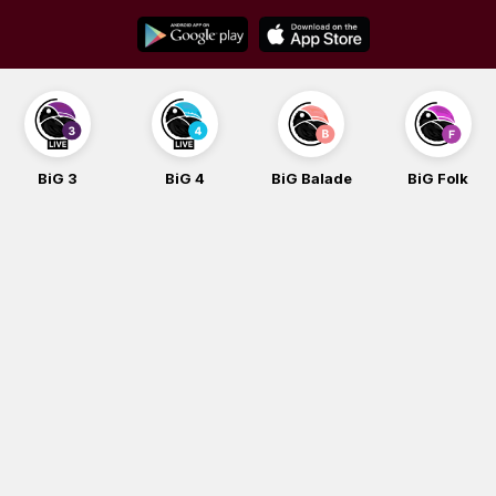
Skip
to
content
BiG 3
BiG 4
BiG Balade
BiG Folk