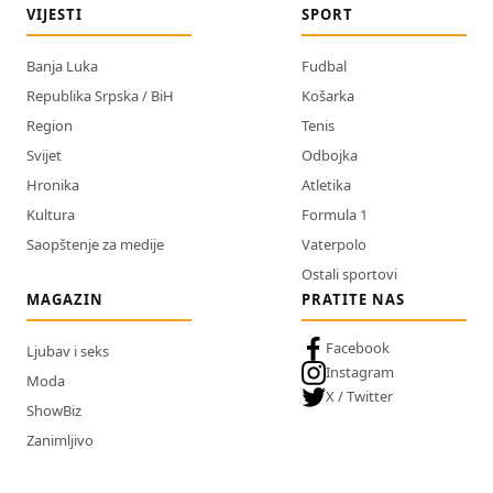
VIJESTI
SPORT
Banja Luka
Fudbal
Republika Srpska / BiH
Košarka
Region
Tenis
Svijet
Odbojka
Hronika
Atletika
Kultura
Formula 1
Saopštenje za medije
Vaterpolo
Ostali sportovi
MAGAZIN
PRATITE NAS
Facebook
Ljubav i seks
Instagram
Moda
X / Twitter
ShowBiz
Zanimljivo