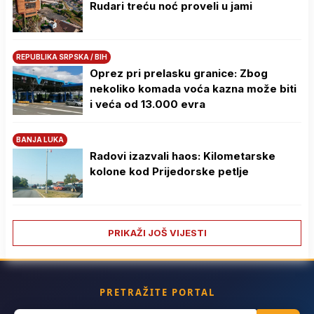
Rudari treću noć proveli u jami
REPUBLIKA SRPSKA / BIH
Oprez pri prelasku granice: Zbog
nekoliko komada voća kazna može biti
i veća od 13.000 evra
BANJA LUKA
Radovi izazvali haos: Kilometarske
kolone kod Prijedorske petlje
PRIKAŽI JOŠ VIJESTI
PRETRAŽITE PORTAL