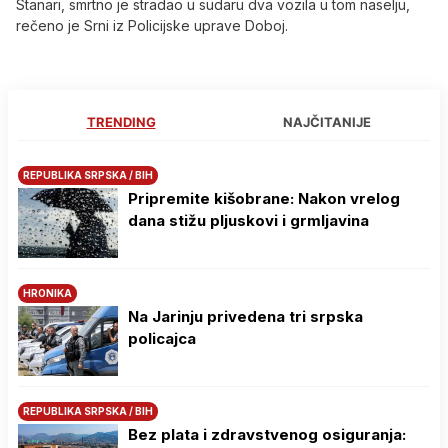
Stanari, smrtno je stradao u sudaru dva vozila u tom naselju,
rečeno je Srni iz Policijske uprave Doboj.
TRENDING
NAJČITANIJE
REPUBLIKA SRPSKA / BIH
Pripremite kišobrane: Nakon vrelog
dana stižu pljuskovi i grmljavina
HRONIKA
Na Јarinju privedena tri srpska
policajca
REPUBLIKA SRPSKA / BIH
Bez plata i zdravstvenog osiguranja: