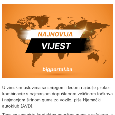
U zimskim uslovima sa snijegom i ledom najbolje prolazi
kombinacije s najmanjom dopuštenom veličinom točkova
i najmanjom širinom gume za vozilo, piše Njemački
autoklub (AVD).
Time se smanjuje kontaktna površina guma s asfaltom, a