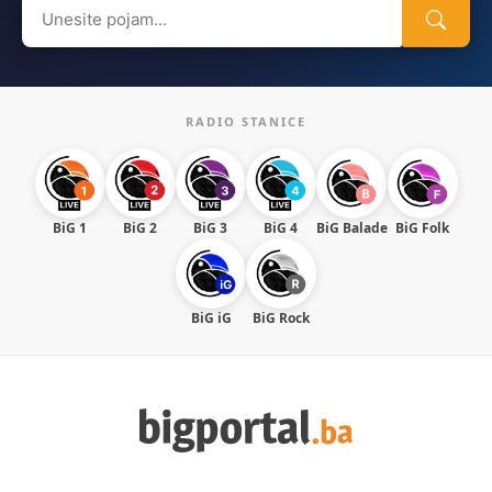
Search
for:
RADIO STANICE
BiG 1
BiG 2
BiG 3
BiG 4
BiG Balade
BiG Folk
BiG iG
BiG Rock