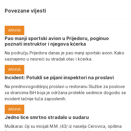
Povezane vijesti
ARHIVA
Pao manji sportski avion u Prijedoru, poginuo
poznati instruktor i njegova kćerka
Na području Prijedora danas je pao manji sportski avion. Kako
saznajemo u nesreći su stradali otac i kćerka.
ARHIVA
Incident: Potukli se pijani inspektori na proslavi
Na prednovogodišnjoj proslavi u restoranu Službe za poslove
sa strancima BiH koja je održana protekle sedmice dogodio se
incident tačnije tuča zaposlenih.
ARHIVA
Јedno lice smrtno stradalo u sudaru
Muškarac čiji su inicijali M.M. /43/ iz naselja Cerovica, opština