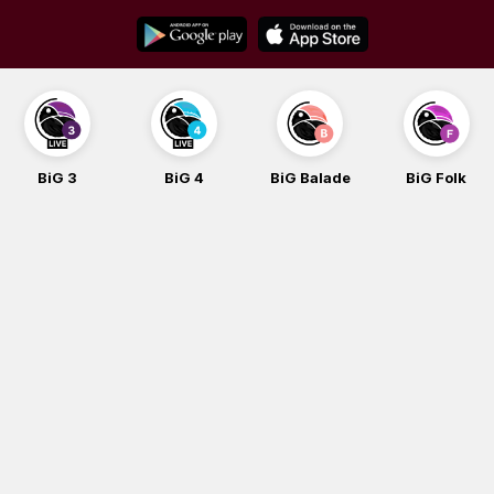
Skip
to
content
BiG 3
BiG 4
BiG Balade
BiG Folk