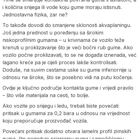
i količina snijega ili vode koju gume moraju istisnuti.
Jednostavna fizika, zar ne?
To takođe dovodi do smanjene sklonosti akvaplaningu.
Još jedna prednost u poređenju sa širokim
niskoprofilnim gumama – u krivinama će vozilo teže
krenuti u proklizavanje što je veći bočni rub gume. Ako
vozilo počne proklizavati, to se ne događa iznenada, već
lagano kreće pa je cijeli proces lakše kontrolisati.
Doduše, na suvim cestama uske su gume inferiornije u
odnosu na široke, što se posebno vidi na putu kočenja.
Ovdje je ključno područje kontakta gume i vrijedi pravilo
– što više materijala na cesti, to bolje.
Ako vozite po snijegu i ledu, trebali biste povećati
pritisak u gumama za 0,2 bara u odnosu na vrijednost
koju preporučuje proizvođač vozila.
Povećani pritisak dodatno otvara lamelni profil zimskih
guma, što pogoduje prianjanju guma i samočišćenju