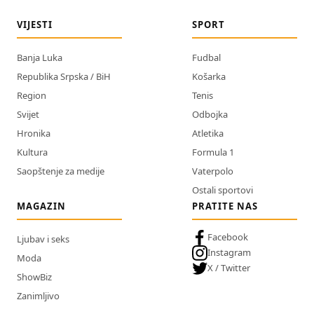
VIJESTI
SPORT
Banja Luka
Fudbal
Republika Srpska / BiH
Košarka
Region
Tenis
Svijet
Odbojka
Hronika
Atletika
Kultura
Formula 1
Saopštenje za medije
Vaterpolo
Ostali sportovi
MAGAZIN
PRATITE NAS
Facebook
Ljubav i seks
Instagram
Moda
X / Twitter
ShowBiz
Zanimljivo