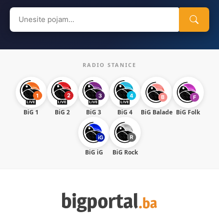
Search
for:
RADIO STANICE
BiG 1
BiG 2
BiG 3
BiG 4
BiG Balade
BiG Folk
BiG iG
BiG Rock