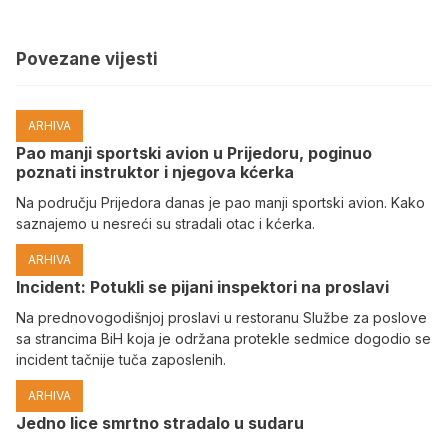
Povezane vijesti
ARHIVA
Pao manji sportski avion u Prijedoru, poginuo
poznati instruktor i njegova kćerka
Na području Prijedora danas je pao manji sportski avion. Kako
saznajemo u nesreći su stradali otac i kćerka.
ARHIVA
Incident: Potukli se pijani inspektori na proslavi
Na prednovogodišnjoj proslavi u restoranu Službe za poslove
sa strancima BiH koja je održana protekle sedmice dogodio se
incident tačnije tuča zaposlenih.
ARHIVA
Јedno lice smrtno stradalo u sudaru