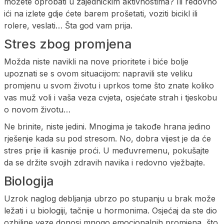
možete oprobati u zajedničkim aktivnostima? Ili redovno
ići na izlete gdje ćete barem prošetati, voziti bicikl ili
rolere, veslati… Šta god vam prija.
Stres zbog promjena
Možda niste navikli na nove prioritete i biće bolje
upoznati se s ovom situacijom: napravili ste veliku
promjenu u svom životu i uprkos tome što znate koliko
vas muž voli i vaša veza cvjeta, osjećate strah i tjeskobu
o novom životu…
Ne brinite, niste jedini. Mnogima je takođe hrana jedino
rješenje kada su pod stresom. No, dobra vijest je da će
stres prije ili kasnije proći. U međuvremenu, pokušajte
da se držite svojih zdravih navika i redovno vježbajte.
Biologija
Uzrok naglog debljanja ubrzo po stupanju u brak može
ležati i u biologiji, tačnije u hormonima. Osjećaj da ste dio
ozbiljne veze donosi mnogo emocionalnih promjena, što