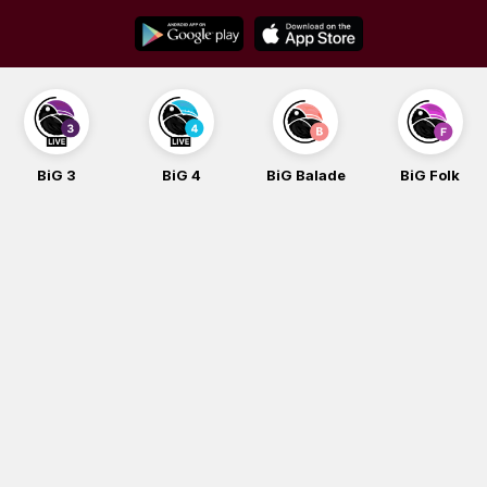
Skip
to
content
BiG 3
BiG 4
BiG Balade
BiG Folk