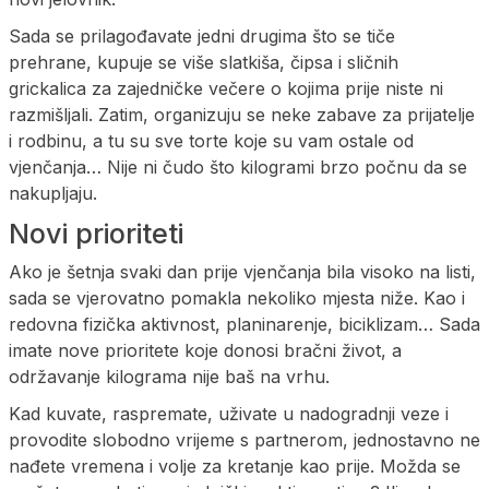
Sada se prilagođavate jedni drugima što se tiče
prehrane, kupuje se više slatkiša, čipsa i sličnih
grickalica za zajedničke večere o kojima prije niste ni
razmišljali. Zatim, organizuju se neke zabave za prijatelje
i rodbinu, a tu su sve torte koje su vam ostale od
vjenčanja… Nije ni čudo što kilogrami brzo počnu da se
nakupljaju.
Novi prioriteti
Ako je šetnja svaki dan prije vjenčanja bila visoko na listi,
sada se vjerovatno pomakla nekoliko mjesta niže. Kao i
redovna fizička aktivnost, planinarenje, biciklizam… Sada
imate nove prioritete koje donosi bračni život, a
održavanje kilograma nije baš na vrhu.
Kad kuvate, raspremate, uživate u nadogradnji veze i
provodite slobodno vrijeme s partnerom, jednostavno ne
nađete vremena i volje za kretanje kao prije. Možda se