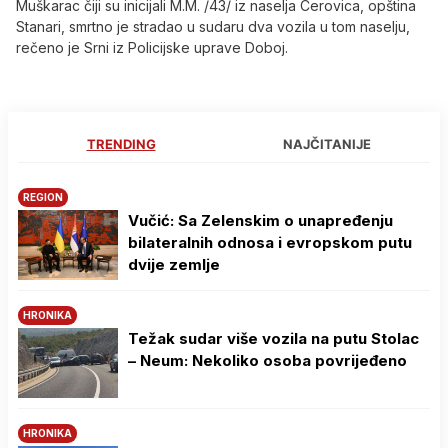
Muškarac čiji su inicijali M.M. /43/ iz naselja Cerovica, opština
Stanari, smrtno je stradao u sudaru dva vozila u tom naselju,
rečeno je Srni iz Policijske uprave Doboj.
TRENDING
NAJČITANIJE
REGION
Vučić: Sa Zelenskim o unapređenju
bilateralnih odnosa i evropskom putu
dvije zemlje
HRONIKA
Težak sudar više vozila na putu Stolac
– Neum: Nekoliko osoba povrijeđeno
HRONIKA