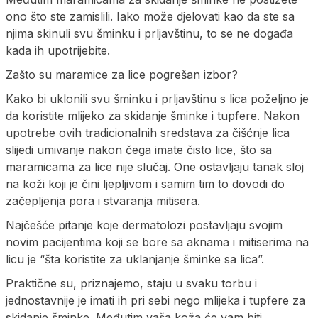
ono što ste zamislili. Iako može djelovati kao da ste sa
njima skinuli svu šminku i prljavštinu, to se ne događa
kada ih upotrijebite.
Zašto su maramice za lice pogrešan izbor?
Kako bi uklonili svu šminku i prljavštinu s lica poželjno je
da koristite mlijeko za skidanje šminke i tupfere. Nakon
upotrebe ovih tradicionalnih sredstava za čišćnje lica
slijedi umivanje nakon čega imate čisto lice, što sa
maramicama za lice nije slučaj. One ostavljaju tanak sloj
na koži koji je čini ljepljivom i samim tim to dovodi do
začepljenja pora i stvaranja mitisera.
Najčešće pitanje koje dermatolozi postavljaju svojim
novim pacijentima koji se bore sa aknama i mitiserima na
licu je “šta koristite za uklanjanje šminke sa lica”.
Praktične su, priznajemo, staju u svaku torbu i
jednostavnije je imati ih pri sebi nego mlijeka i tupfere za
skidanje šminke. Međutim vaša koža će vam biti