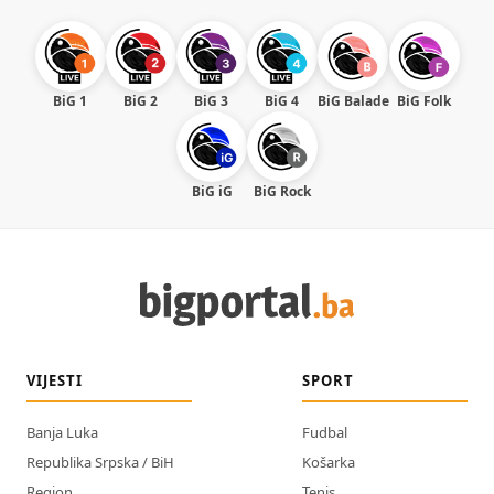
BiG 1
BiG 2
BiG 3
BiG 4
BiG Balade
BiG Folk
BiG iG
BiG Rock
VIJESTI
SPORT
Banja Luka
Fudbal
Republika Srpska / BiH
Košarka
Region
Tenis