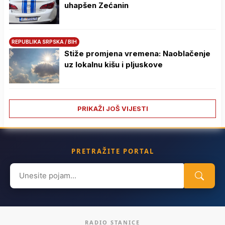
uhapšen Zećanin
REPUBLIKA SRPSKA / BIH
Stiže promjena vremena: Naoblačenje
uz lokalnu kišu i pljuskove
PRIKAŽI JOŠ VIJESTI
PRETRAŽITE PORTAL
Search
for:
RADIO STANICE