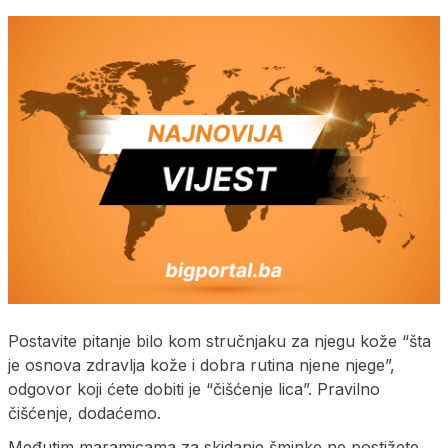
Postavite pitanje bilo kom stručnjaku za njegu kože “šta
je osnova zdravlja kože i dobra rutina njene njege”,
odgovor koji ćete dobiti je “čišćenje lica”. Pravilno
čišćenje, dodaćemo.
Međutim maramicama za skidanje šminke ne postižete