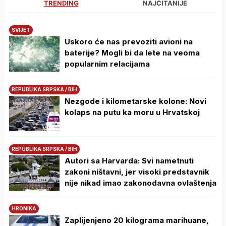
TRENDING
NAJČITANIJE
SVIJET
Uskoro će nas prevoziti avioni na
baterije? Mogli bi da lete na veoma
popularnim relacijama
REPUBLIKA SRPSKA / BIH
Nezgode i kilometarske kolone: Novi
kolaps na putu ka moru u Hrvatskoj
REPUBLIKA SRPSKA / BIH
Autori sa Harvarda: Svi nametnuti
zakoni ništavni, jer visoki predstavnik
nije nikad imao zakonodavna ovlaštenja
HRONIKA
Zaplijenjeno 20 kilograma marihuane,