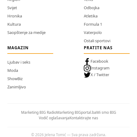
Svijet
Odbojka
Hronika
Atletika
Kultura
Formula 1
Saopštenje za medije
Vaterpolo
Ostali sportovi
MAGAZIN
PRATITE NAS
Facebook
Ljubav i seks
Instagram
Moda
X / Twitter
ShowBiz
Zanimljivo
Marketing BIG Radio
Marketing BIGportal.ba
Mi smo BIG
Vodič oglašavanja
Kontaktirajte nas
© 2026 Jelena Tomić — Sva prava zadržana.