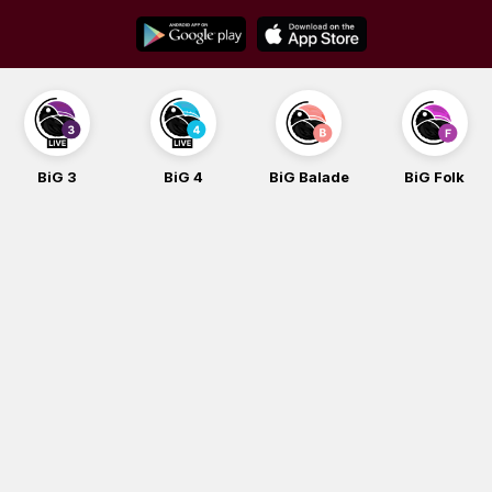
Skip
to
content
BiG 3
BiG 4
BiG Balade
BiG Folk