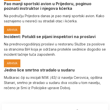
Pao manji sportski avion u Prijedoru, poginuo
poznati instruktor i njegova kćerka
Na području Prijedora danas je pao manji sportski avion. Kako
saznajemo u nesreći su stradali otac i kćerka.
ARHIVA
Incident: Potukli se pijani inspektori na proslavi
Na prednovogodišnjoj proslavi u restoranu Službe za poslove
sa strancima BiH koja je održana protekle sedmice dogodio se
incident tačnije tuča zaposlenih.
ARHIVA
Јedno lice smrtno stradalo u sudaru
Muškarac čiji su inicijali M.M. /43/ iz naselja Cerovica, opština
Stanari, smrtno je stradao u sudaru dva vozila u tom naselju,
rečeno je Srni iz Policijske uprave Doboj.