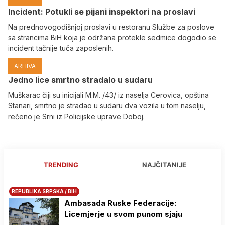
Incident: Potukli se pijani inspektori na proslavi
Na prednovogodišnjoj proslavi u restoranu Službe za poslove
sa strancima BiH koja je održana protekle sedmice dogodio se
incident tačnije tuča zaposlenih.
ARHIVA
Јedno lice smrtno stradalo u sudaru
Muškarac čiji su inicijali M.M. /43/ iz naselja Cerovica, opština
Stanari, smrtno je stradao u sudaru dva vozila u tom naselju,
rečeno je Srni iz Policijske uprave Doboj.
TRENDING
NAJČITANIJE
REPUBLIKA SRPSKA / BIH
Ambasada Ruske Federacije:
Licemjerje u svom punom sjaju