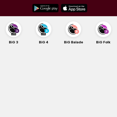
Skip
to
content
BiG 3
BiG 4
BiG Balade
BiG Folk