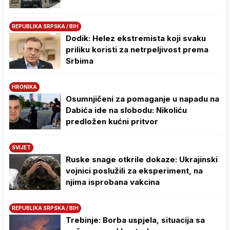
REPUBLIKA SRPSKA / BIH
Dodik: Helez ekstremista koji svaku
priliku koristi za netrpeljivost prema
Srbima
HRONIKA
Osumnjičeni za pomaganje u napadu na
Dabića ide na slobodu: Nikoliću
predložen kućni pritvor
SVIJET
Ruske snage otkrile dokaze: Ukrajinski
vojnici poslužili za eksperiment, na
njima isprobana vakcina
REPUBLIKA SRPSKA / BIH
Trebinje: Borba uspjela, situacija sa