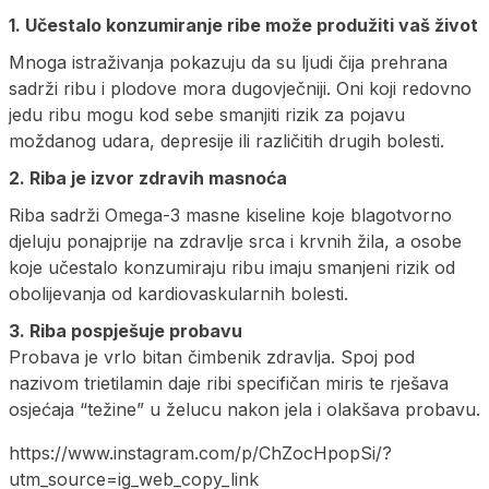
1. Učestalo konzumiranje ribe može produžiti vaš život
Mnoga istraživanja pokazuju da su ljudi čija prehrana
sadrži ribu i plodove mora dugovječniji. Oni koji redovno
jedu ribu mogu kod sebe smanjiti rizik za pojavu
moždanog udara, depresije ili različitih drugih bolesti.
2. Riba je izvor zdravih masnoća
Riba sadrži Omega-3 masne kiseline koje blagotvorno
djeluju ponajprije na zdravlje srca i krvnih žila, a osobe
koje učestalo konzumiraju ribu imaju smanjeni rizik od
obolijevanja od kardiovaskularnih bolesti.
3. Riba pospješuje probavu
Probava je vrlo bitan čimbenik zdravlja. Spoj pod
nazivom trietilamin daje ribi specifičan miris te rješava
osjećaja “težine” u želucu nakon jela i olakšava probavu.
https://www.instagram.com/p/ChZocHpopSi/?
utm_source=ig_web_copy_link