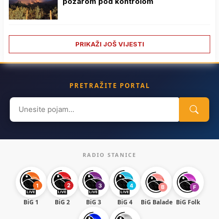
požarom pod kontrolom
PRIKAŽI JOŠ VIJESTI
PRETRAŽITE PORTAL
Search
for:
RADIO STANICE
BiG 1
BiG 2
BiG 3
BiG 4
BiG Balade
BiG Folk