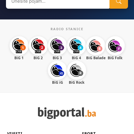
for:
RADIO STANICE
BiG 1
BiG 2
BiG 3
BiG 4
BiG Balade
BiG Folk
BiG iG
BiG Rock
VIJESTI
SPORT