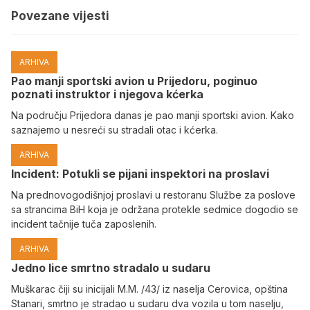
Povezane vijesti
ARHIVA
Pao manji sportski avion u Prijedoru, poginuo
poznati instruktor i njegova kćerka
Na području Prijedora danas je pao manji sportski avion. Kako
saznajemo u nesreći su stradali otac i kćerka.
ARHIVA
Incident: Potukli se pijani inspektori na proslavi
Na prednovogodišnjoj proslavi u restoranu Službe za poslove
sa strancima BiH koja je održana protekle sedmice dogodio se
incident tačnije tuča zaposlenih.
ARHIVA
Јedno lice smrtno stradalo u sudaru
Muškarac čiji su inicijali M.M. /43/ iz naselja Cerovica, opština
Stanari, smrtno je stradao u sudaru dva vozila u tom naselju,