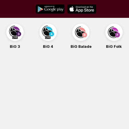
Skip
to
content
BiG 3
BiG 4
BiG Balade
BiG Folk