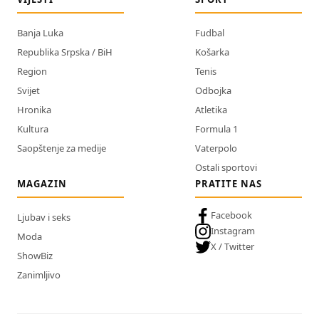
Banja Luka
Fudbal
Republika Srpska / BiH
Košarka
Region
Tenis
Svijet
Odbojka
Hronika
Atletika
Kultura
Formula 1
Saopštenje za medije
Vaterpolo
Ostali sportovi
MAGAZIN
PRATITE NAS
Facebook
Ljubav i seks
Instagram
Moda
X / Twitter
ShowBiz
Zanimljivo