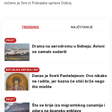
rečeno je Srni iz Policijske uprave Doboj.
TRENDING
NAJČITANIJE
SVIJET
Drama na aerodromu u Sidneju: Avioni
se zamalo sudarili
REPUBLIKA SRPSKA / BIH
Danas je Sveti Pantelejmon: Ovo nikako
ne radite, jer kazna će stići brže nego
što mislite
SVIJET
Šta se krije iza migrantskog cunamija i
udara na špansku enklavu