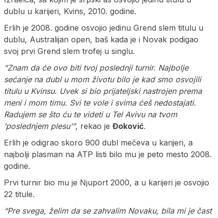
dublu u karijeri, Kvins, 2010. godine.
Erlih je 2008. godine osvojio jedinu Grend slem titulu u
dublu, Australijan open, baš kada je i Novak podigao
svoj prvi Grend slem trofej u singlu.
“Znam da će ovo biti tvoj poslednji turnir. Najbolje
sećanje na dubl u mom životu bilo je kad smo osvojili
titulu u Kvinsu. Uvek si bio prijateljski nastrojen prema
meni i mom timu. Svi te vole i svima ćeš nedostajati.
Radujem se što ću te videti u Tel Avivu na tvom
’poslednjem plesu’”
, rekao je
Đoković
.
Erlih je odigrao skoro 900 dubl mečeva u karijeri, a
najbolji plasman na ATP listi bilo mu je peto mesto 2008.
godine.
Prvi turnir bio mu je Njuport 2000, a u karijeri je osvojio
22 titule.
“Pre svega, želim da se zahvalim Novaku, bila mi je čast