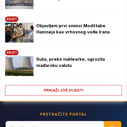
SVIJET
Objavljeni prvi snimci Modžtabe
Hamneja kao vrhovnog vođe Irana
SVIJET
Suša, preko nuklearke, ugrozila
mađarsku valutu
PRIKAŽI JOŠ VIJESTI
PRETRAŽITE PORTAL
Search