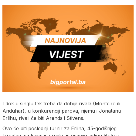
I dok u singlu tek treba da dobije rivala (Monteiro ili
Anduhar), u konkurenciji parova, njemu i Jonatanu
Erlihu, rivali će biti Arends i Stivens.
Ovo će biti poslednji turnir za Erliha, 45-godišnjeg
Izraelca, sa kojim je srpski as osvojio jedinu titulu u