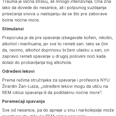
Trauma je slična stresu, ali mnogo intenzivnija. Ona zna
lako da dovede do nesanice, ali i potpunog suzbijanja
prisećanja snova u nastojanju da se što pre zaborave
bolne noćne more.
Stimulansi
Preporuka je da pre spavanje izbegavate kofein, nikotin,
alkohol i marihuana, jer sve to remeti san. Iako se čini
da, recimo, alkohol doprinosu bržem ulasku u san, on
zapravo remeti spavanje u drugoj poloviini noći kada
dolazi do probavljanja tog alkohola.
Određeni lekovi
Prema rečima stručnjaka za spavanje i profesora NYU
Žirardin Žan-Luiza, „određeni lekovi mogu da utiču na
REM ciklus spavanja ili da podstaknu noćne more”.
Poremećaji spavanja
Sve od nesanice, pa do apneje u snu i narkolepsije može