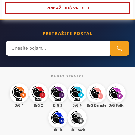
PRIKAŽI JOŠ VIJESTI
PRETRAŽITE PORTAL
Search
for:
RADIO STANICE
BiG 1
BiG 2
BiG 3
BiG 4
BiG Balade
BiG Folk
BiG iG
BiG Rock