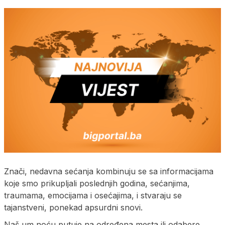
Znači, nedavna sećanja kombinuju se sa informacijama
koje smo prikupljali poslednjih godina, sećanjima,
traumama, emocijama i osećajima, i stvaraju se
tajanstveni, ponekad apsurdni snovi.
Naš um noću putuje na određena mesta ili odabere