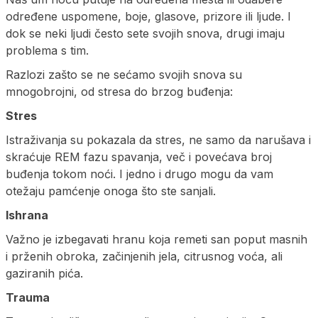
određene uspomene, boje, glasove, prizore ili ljude. I
dok se neki ljudi često sete svojih snova, drugi imaju
problema s tim.
Razlozi zašto se ne sećamo svojih snova su
mnogobrojni, od stresa do brzog buđenja:
Stres
Istraživanja su pokazala da stres, ne samo da narušava i
skraćuje REM fazu spavanja, več i povećava broj
buđenja tokom noći. I jedno i drugo mogu da vam
otežaju pamćenje onoga što ste sanjali.
Ishrana
Važno je izbegavati hranu koja remeti san poput masnih
i prženih obroka, začinjenih jela, citrusnog voća, ali
gaziranih pića.
Trauma