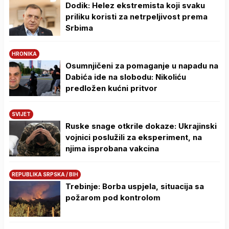
Dodik: Helez ekstremista koji svaku
priliku koristi za netrpeljivost prema
Srbima
HRONIKA
Osumnjičeni za pomaganje u napadu na
Dabića ide na slobodu: Nikoliću
predložen kućni pritvor
SVIJET
Ruske snage otkrile dokaze: Ukrajinski
vojnici poslužili za eksperiment, na
njima isprobana vakcina
REPUBLIKA SRPSKA / BIH
Trebinje: Borba uspjela, situacija sa
požarom pod kontrolom