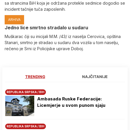
sa strancima BiH koja je održana protekle sedmice dogodio se
incident tačnije tuča zaposlenih.
ARHIVA
Јedno lice smrtno stradalo u sudaru
Muškarac čiji su inicijali M.M. /43/ iz naselja Cerovica, opština
Stanari, smrtno je stradao u sudaru dva vozila u tom naselju,
rečeno je Srni iz Policijske uprave Doboj.
TRENDING
NAJČITANIJE
REPUBLIKA SRPSKA / BIH
Ambasada Ruske Federacije:
Licemjerje u svom punom sjaju
REPUBLIKA SRPSKA / BIH