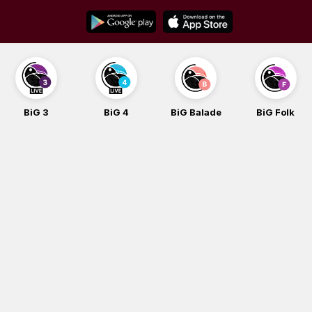
Skip
to
content
BiG 3
BiG 4
BiG Balade
BiG Folk