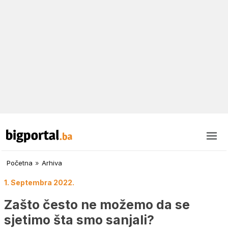
Početna
»
Arhiva
1. Septembra 2022.
Zašto često ne možemo da se
sjetimo šta smo sanjali?