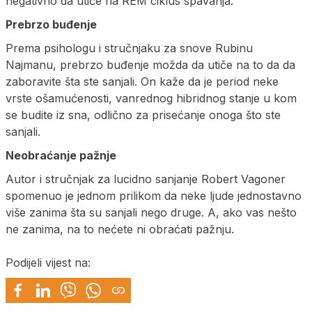
negativno da utiče na REM ciklus spavanja.
Prebrzo buđenje
Prema psihologu i stručnjaku za snove Rubinu
Najmanu, prebrzo buđenje možda da utiče na to da da
zaboravite šta ste sanjali. On kaže da je period neke
vrste ošamućenosti, vanrednog hibridnog stanje u kom
se budite iz sna, odlično za prisećanje onoga što ste
sanjali.
Neobraćanje pažnje
Autor i stručnjak za lucidno sanjanje Robert Vagoner
spomenuo je jednom prilikom da neke ljude jednostavno
više zanima šta su sanjali nego druge. A, ako vas nešto
ne zanima, na to nećete ni obraćati pažnju.
Podijeli vijest na: