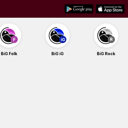
BiG Folk
BiG iG
BiG Rock