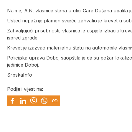
Naime, A.N. vlasnica stana u ulici Cara Dušana upalila je
Usljed nepažnje plamen svijeće zahvatio je krevet u sobi
Zahvaljujući prisebnosti, vlasnica je uspjela izbaciti krev
ispred zgrade.
Krevet je izazvao materijalnu štetu na automobile vlasn
Policijska uprava Doboj saopštila je da su požar lokalizo
jedinice Doboj.
SrpskaInfo
Podijeli vijest na: