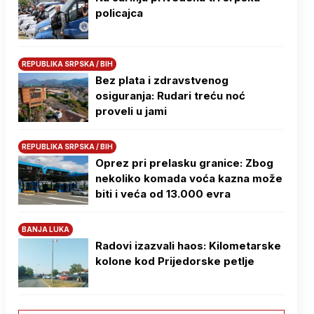
policajca
REPUBLIKA SRPSKA / BIH
Bez plata i zdravstvenog
osiguranja: Rudari treću noć
proveli u jami
REPUBLIKA SRPSKA / BIH
Oprez pri prelasku granice: Zbog
nekoliko komada voća kazna može
biti i veća od 13.000 evra
BANJA LUKA
Radovi izazvali haos: Kilometarske
kolone kod Prijedorske petlje