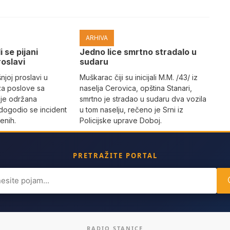
ARHIVA
i se pijani
Јedno lice smrtno stradalo u
roslavi
sudaru
joj proslavi u
Muškarac čiji su inicijali M.M. /43/ iz
za poslove sa
naselja Cerovica, opština Stanari,
 je održana
smrtno je stradao u sudaru dva vozila
dogodio se incident
u tom naselju, rečeno je Srni iz
enih.
Policijske uprave Doboj.
PRETRAŽITE PORTAL
ch
RADIO STANICE