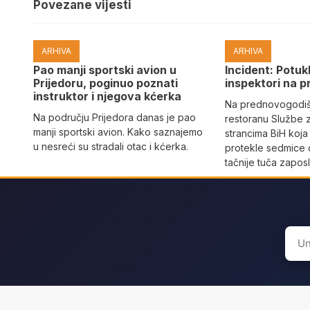
Povezane vijesti
ARHIVA
ARHIVA
Pao manji sportski avion u
Incident: Potukl
Prijedoru, poginuo poznati
inspektori na p
instruktor i njegova kćerka
Na prednovogodišn
Na području Prijedora danas je pao
restoranu Službe 
manji sportski avion. Kako saznajemo
strancima BiH koja
u nesreći su stradali otac i kćerka.
protekle sedmice 
tačnije tuča zaposl
Sear
for: