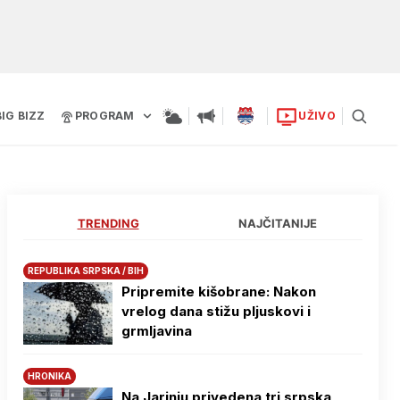
BIG BIZZ
PROGRAM
UŽIVO
TRENDING
NAJČITANIJE
REPUBLIKA SRPSKA / BIH
Pripremite kišobrane: Nakon
vrelog dana stižu pljuskovi i
grmljavina
HRONIKA
Na Јarinju privedena tri srpska