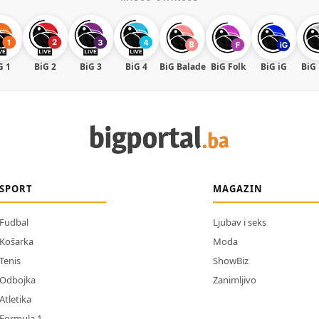
G 1
BiG 2
BiG 3
BiG 4
BiG Balade
BiG Folk
BiG iG
BiG
SPORT
MAGAZIN
Fudbal
Ljubav i seks
Košarka
Moda
Tenis
ShowBiz
Odbojka
Zanimljivo
Atletika
Formula 1