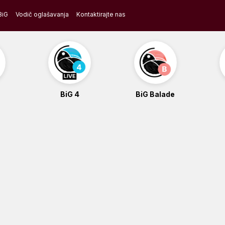
BiG
Vodič oglašavanja
Kontaktirajte nas
BiG 4
BiG Balade