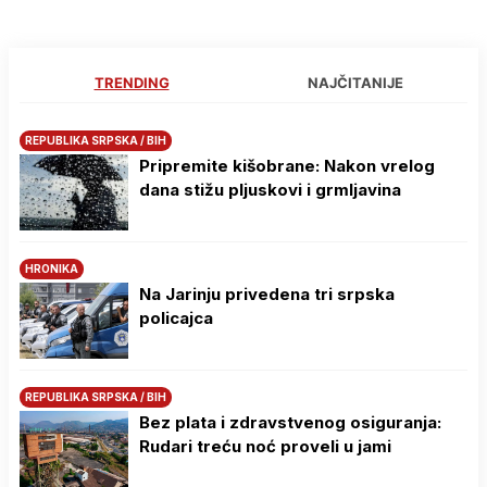
TRENDING
NAJČITANIJE
REPUBLIKA SRPSKA / BIH
Pripremite kišobrane: Nakon vrelog
dana stižu pljuskovi i grmljavina
HRONIKA
Na Јarinju privedena tri srpska
policajca
REPUBLIKA SRPSKA / BIH
Bez plata i zdravstvenog osiguranja:
Rudari treću noć proveli u jami