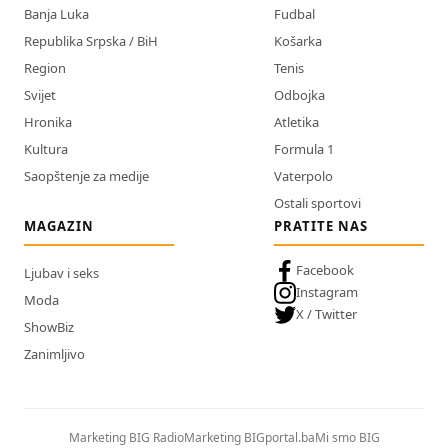
Banja Luka
Fudbal
Republika Srpska / BiH
Košarka
Region
Tenis
Svijet
Odbojka
Hronika
Atletika
Kultura
Formula 1
Saopštenje za medije
Vaterpolo
Ostali sportovi
MAGAZIN
PRATITE NAS
Facebook
Ljubav i seks
Instagram
Moda
X / Twitter
ShowBiz
Zanimljivo
Marketing BIG Radio
Marketing BIGportal.ba
Mi smo BIG