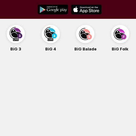
Skip
to
content
BiG 3
BiG 4
BiG Balade
BiG Folk