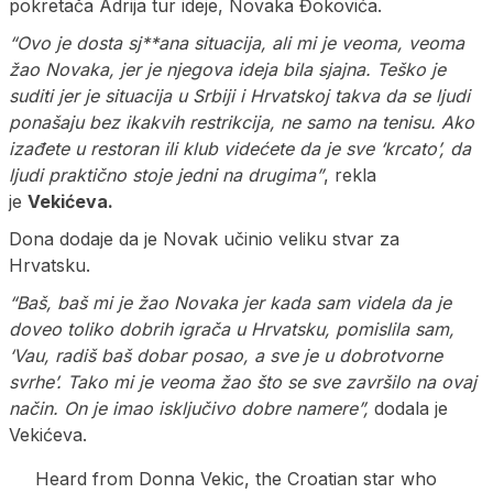
pokretača Adrija tur ideje, Novaka Đokovića.
“Ovo je dosta sj**ana situacija, ali mi je veoma, veoma
žao Novaka, jer je njegova ideja bila sjajna. Teško je
suditi jer je situacija u Srbiji i Hrvatskoj takva da se ljudi
ponašaju bez ikakvih restrikcija, ne samo na tenisu. Ako
izađete u restoran ili klub videćete da je sve ‘krcato’, da
ljudi praktično stoje jedni na drugima”
, rekla
je
Vekićeva.
Dona dodaje da je Novak učinio veliku stvar za
Hrvatsku.
“Baš, baš mi je žao Novaka jer kada sam videla da je
doveo toliko dobrih igrača u Hrvatsku, pomislila sam,
‘Vau, radiš baš dobar posao, a sve je u dobrotvorne
svrhe’. Tako mi je veoma žao što se sve završilo na ovaj
način. On je imao isključivo dobre namere”,
dodala je
Vekićeva.
Heard from Donna Vekic, the Croatian star who