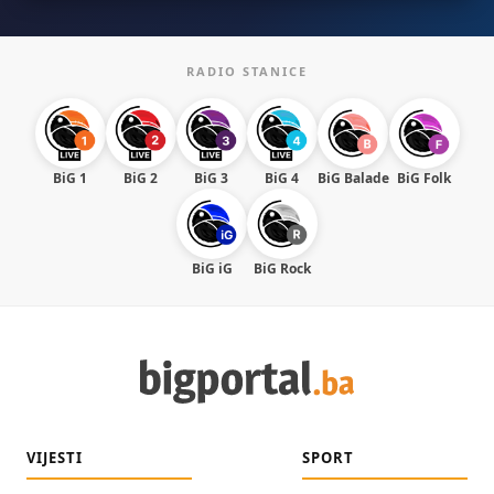
RADIO STANICE
BiG 1
BiG 2
BiG 3
BiG 4
BiG Balade
BiG Folk
BiG iG
BiG Rock
VIJESTI
SPORT