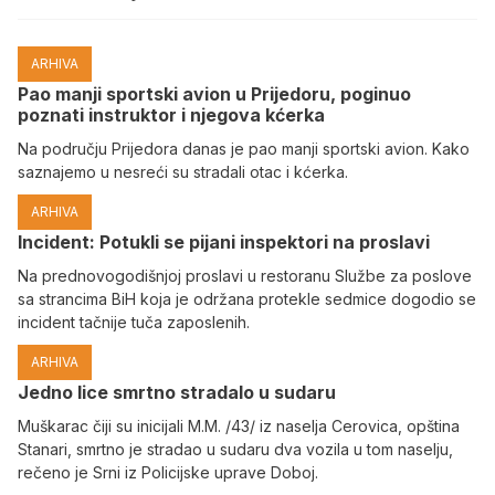
ARHIVA
Pao manji sportski avion u Prijedoru, poginuo
poznati instruktor i njegova kćerka
Na području Prijedora danas je pao manji sportski avion. Kako
saznajemo u nesreći su stradali otac i kćerka.
ARHIVA
Incident: Potukli se pijani inspektori na proslavi
Na prednovogodišnjoj proslavi u restoranu Službe za poslove
sa strancima BiH koja je održana protekle sedmice dogodio se
incident tačnije tuča zaposlenih.
ARHIVA
Јedno lice smrtno stradalo u sudaru
Muškarac čiji su inicijali M.M. /43/ iz naselja Cerovica, opština
Stanari, smrtno je stradao u sudaru dva vozila u tom naselju,
rečeno je Srni iz Policijske uprave Doboj.