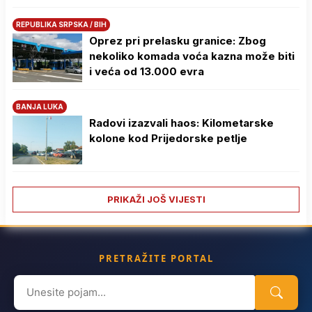
REPUBLIKA SRPSKA / BIH
Oprez pri prelasku granice: Zbog
nekoliko komada voća kazna može biti
i veća od 13.000 evra
BANJA LUKA
Radovi izazvali haos: Kilometarske
kolone kod Prijedorske petlje
PRIKAŽI JOŠ VIJESTI
PRETRAŽITE PORTAL
Search
for: