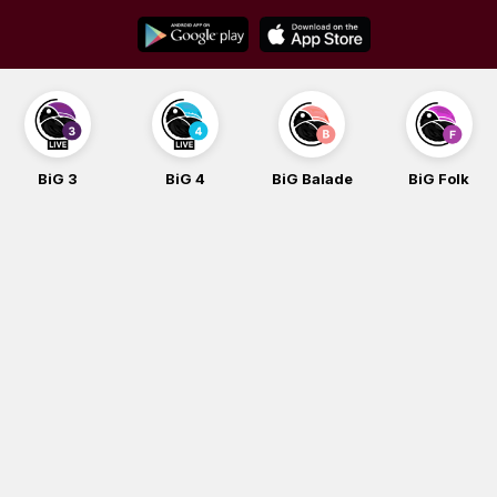
Skip
to
content
BiG 3
BiG 4
BiG Balade
BiG Folk