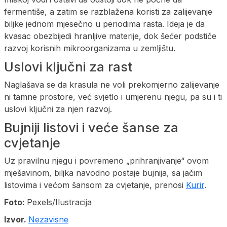
fermentiše, a zatim se razblažena koristi za zalijevanje
biljke jednom mjesečno u periodima rasta. Ideja je da
kvasac obezbijedi hranljive materije, dok šećer podstiče
razvoj korisnih mikroorganizama u zemljištu.
Uslovi ključni za rast
Naglašava se da krasula ne voli prekomjerno zalijevanje
ni tamne prostore, već svjetlo i umjerenu njegu, pa su i ti
uslovi ključni za njen razvoj.
Bujniji listovi i veće šanse za
cvjetanje
Uz pravilnu njegu i povremeno „prihranjivanje“ ovom
mješavinom, biljka navodno postaje bujnija, sa jačim
listovima i većom šansom za cvjetanje, prenosi
Kurir
.
Foto:
Pexels/Ilustracija
Izvor.
Nezavisne