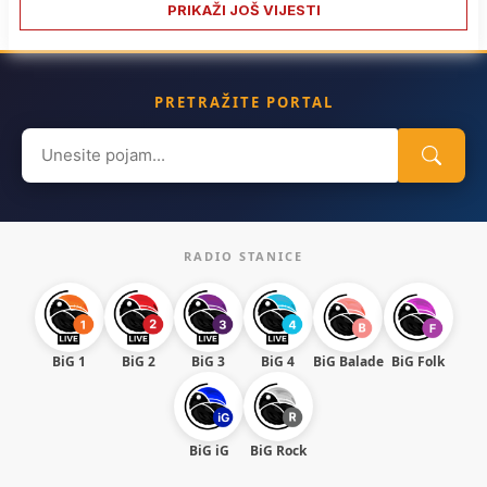
PRIKAŽI JOŠ VIJESTI
PRETRAŽITE PORTAL
Search
for:
RADIO STANICE
BiG 1
BiG 2
BiG 3
BiG 4
BiG Balade
BiG Folk
BiG iG
BiG Rock