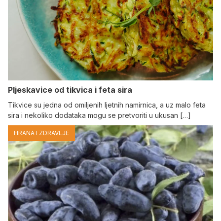
Pljeskavice od tikvica i feta sira
Tikvice su jedna od omiljenih ljetnih namirnica, a uz malo feta
sira i nekoliko dodataka mogu se pretvoriti u ukusan […]
HRANA I ZDRAVLJE