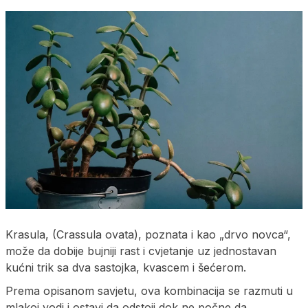
Krasula, (Crassula ovata), poznata i kao „drvo novca“,
može da dobije bujniji rast i cvjetanje uz jednostavan
kućni trik sa dva sastojka, kvascem i šećerom.
Prema opisanom savjetu, ova kombinacija se razmuti u
mlakoj vodi i ostavi da odstoji dok ne počne da