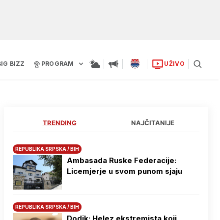
BIG BIZZ
PROGRAM
UŽIVO
TRENDING
NAJČITANIJE
REPUBLIKA SRPSKA / BIH
Ambasada Ruske Federacije:
Licemjerje u svom punom sjaju
REPUBLIKA SRPSKA / BIH
Dodik: Helez ekstremista koji