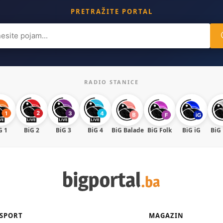
PRETRAŽITE PORTAL
ch
RADIO STANICE
G 1
BiG 2
BiG 3
BiG 4
BiG Balade
BiG Folk
BiG iG
BiG
SPORT
MAGAZIN