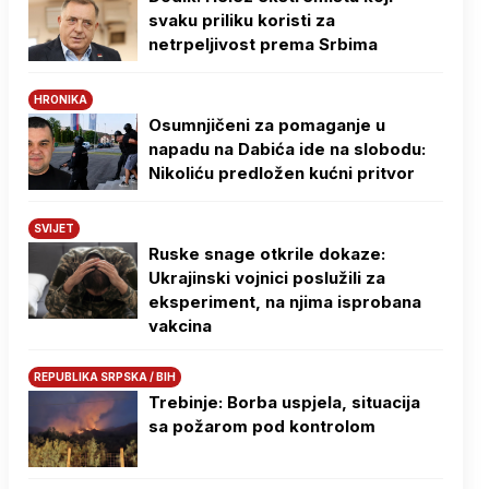
svaku priliku koristi za
netrpeljivost prema Srbima
HRONIKA
Osumnjičeni za pomaganje u
napadu na Dabića ide na slobodu:
Nikoliću predložen kućni pritvor
SVIJET
Ruske snage otkrile dokaze:
Ukrajinski vojnici poslužili za
eksperiment, na njima isprobana
vakcina
REPUBLIKA SRPSKA / BIH
Trebinje: Borba uspjela, situacija
sa požarom pod kontrolom