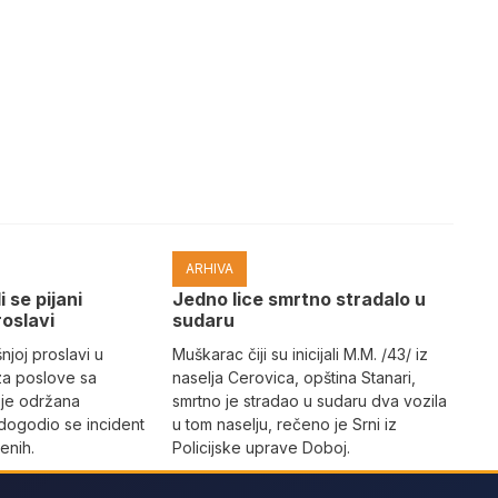
ARHIVA
i se pijani
Јedno lice smrtno stradalo u
roslavi
sudaru
joj proslavi u
Muškarac čiji su inicijali M.M. /43/ iz
za poslove sa
naselja Cerovica, opština Stanari,
 je održana
smrtno je stradao u sudaru dva vozila
dogodio se incident
u tom naselju, rečeno je Srni iz
enih.
Policijske uprave Doboj.