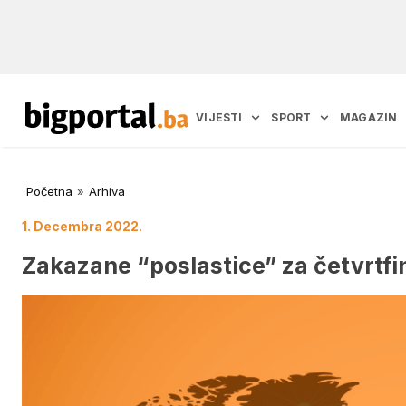
VIJESTI
SPORT
MAGAZIN
Početna
»
Arhiva
1. Decembra 2022.
Zakazane “poslastice” za četvrtfi