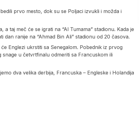
li prvo mesto, dok su se Poljaci izvukli i možda i
a, a taj meč će se igrati na “Al Tumama” stadionu. Kada je
ti dan ranije na “Ahmad Bin Ali” stadionu od 20 časova.
k će Englezi ukrstiti sa Senegalom. Pobednik iz prvog
og snage u četvrtfinalu odmeriti sa Francuskom ili
bijemo dva velika derbija, Francuska – Engleske i Holandija