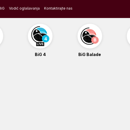
BiG
Vodič oglašavanja
Kontaktirajte nas
BiG 4
BiG Balade