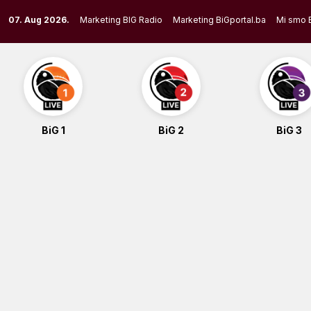
Skip
07. Aug 2026.
Marketing BIG Radio
Marketing BiGportal.ba
Mi smo 
to
content
BiG 1
BiG 2
BiG 3