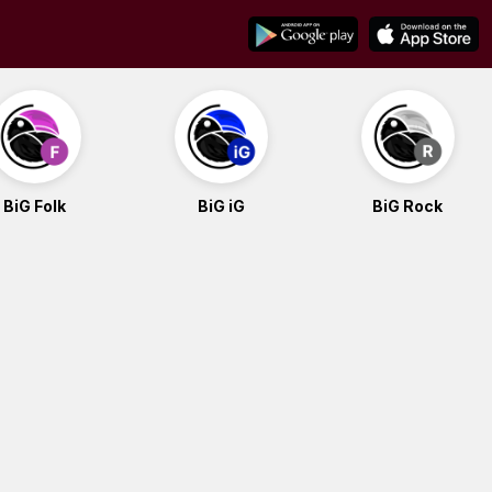
BiG Folk
BiG iG
BiG Rock