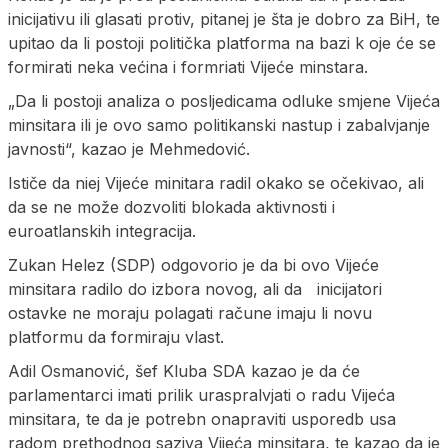
inicijativu ili glasati protiv, pitanej je šta je dobro za BiH, te
upitao da li postoji politička platforma na bazi k oje će se
formirati neka većina i formriati Vijeće minstara.
„Da li postoji analiza o posljedicama odluke smjene Vijeća
minsitara ili je ovo samo politikanski nastup i zabalvjanje
javnosti“, kazao je Mehmedović.
Ističe da niej Vijeće minitara radil okako se očekivao, ali
da se ne može dozvoliti blokada aktivnosti i
euroatlanskih integracija.
Zukan Helez (SDP) odgovorio je da bi ovo Vijeće
minsitara radilo do izbora novog, ali da inicijatori
ostavke ne moraju polagati račune imaju li novu
platformu da formiraju vlast.
Adil Osmanović, šef Kluba SDA kazao je da će
parlamentarci imati prilik uraspralvjati o radu Vijeća
minsitara, te da je potrebn onapraviti usporedb usa
radom prethodnog saziva Vijeća minsitara, te kazao da je