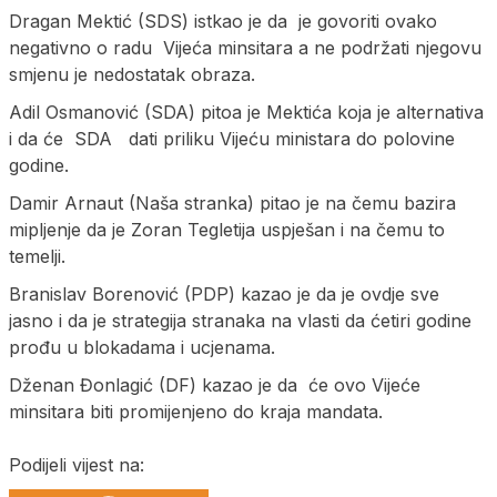
Dragan Mektić (SDS) istkao je da je govoriti ovako
negativno o radu Vijeća minsitara a ne podržati njegovu
smjenu je nedostatak obraza.
Adil Osmanović (SDA) pitoa je Mektića koja je alternativa
i da će SDA dati priliku Vijeću ministara do polovine
godine.
Damir Arnaut (Naša stranka) pitao je na čemu bazira
mipljenje da je Zoran Tegletija uspješan i na čemu to
temelji.
Branislav Borenović (PDP) kazao je da je ovdje sve
jasno i da je strategija stranaka na vlasti da ćetiri godine
prođu u blokadama i ucjenama.
Dženan Đonlagić (DF) kazao je da će ovo Vijeće
minsitara biti promijenjeno do kraja mandata.
Podijeli vijest na: