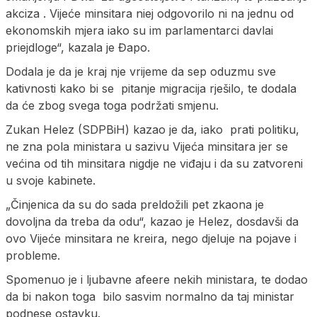
akciza . Vijeće minsitara niej odgovorilo ni na jednu od
ekonomskih mjera iako su im parlamentarci davlai
priejdloge“, kazala je Đapo.
Dodala je da je kraj nje vrijeme da sep oduzmu sve
kativnosti kako bi se pitanje migracija rješilo, te dodala
da će zbog svega toga podržati smjenu.
Zukan Helez (SDPBiH) kazao je da, iako prati politiku,
ne zna pola ministara u sazivu Vijeća minsitara jer se
većina od tih minsitara nigdje ne viđaju i da su zatvoreni
u svoje kabinete.
„Činjenica da su do sada preldožili pet zkaona je
dovoljna da treba da odu“, kazao je Helez, dosdavši da
ovo Vijeće minsitara ne kreira, nego djeluje na pojave i
probleme.
Spomenuo je i ljubavne afeere nekih ministara, te dodao
da bi nakon toga bilo sasvim normalno da taj ministar
podnese ostavku.