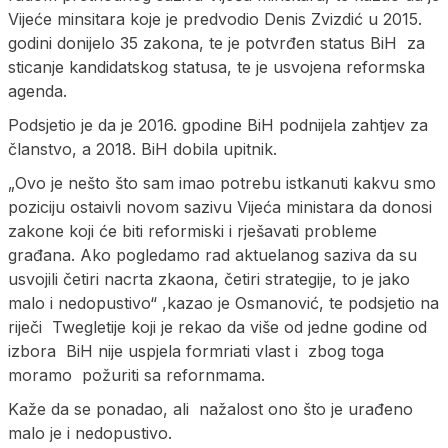
Vijeće minsitara koje je predvodio Denis Zvizdić u 2015.
godini donijelo 35 zakona, te je potvrđen status BiH za
sticanje kandidatskog statusa, te je usvojena reformska
agenda.
Podsjetio je da je 2016. gpodine BiH podnijela zahtjev za
članstvo, a 2018. BiH dobila upitnik.
„Ovo je nešto što sam imao potrebu istkanuti kakvu smo
poziciju ostaivli novom sazivu Vijeća ministara da donosi
zakone koji će biti reformiski i rješavati probleme
građana. Ako pogledamo rad aktuelanog saziva da su
usvojili četiri nacrta zkaona, četiri strategije, to je jako
malo i nedopustivo“ ,kazao je Osmanović, te podsjetio na
riječi Twegletije koji je rekao da više od jedne godine od
izbora BiH nije uspjela formriati vlast i zbog toga
moramo požuriti sa refornmama.
Kaže da se ponadao, ali nažalost ono što je urađeno
malo je i nedopustivo.