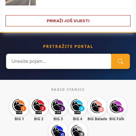
PRIKAŽI JOŠ VIJESTI
PRETRAŽITE PORTAL
Search
for:
RADIO STANICE
BiG 1
BiG 2
BiG 3
BiG 4
BiG Balade
BiG Folk