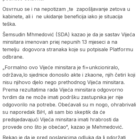
Osvrnuo se i na nepotizam ,te zapošljavanje zetova u
kabinete, ali i ne ukidanje beneficija iako je situacija
teška.
Šemsudin Mhmedović (SDA) kazao je da je sastav Vijeća
minsitara imenovan priej nepunih 13 mjeseci a na
temelju dogovora stranaka koje su potpisale Platformu
odbrane.
„Formalno ovo Vijeće minsitara je fi+unkcioniralo,
održava,lo sjednice donosilo akte i zkaone, njih četiri koji
nisu njihovo djelo nego prethodnog Vijeća minsitara.
Prema rezultatima rada Vijeća minsitara odgovorno
tvrdim da ne može imati podršku zastupnika jer nije
odgovorilo na potrebe. Obećavali su m nogo, ohrabrivali
su naporedak BiH, ali sam bio skeptik da će
predsjedavajući Vijeća minsitara imati hrabrosti da
provede ono što je obećao“, kazao je Mehmedović.
Rekao je da je pred poslanicima odluka da li pdoržati