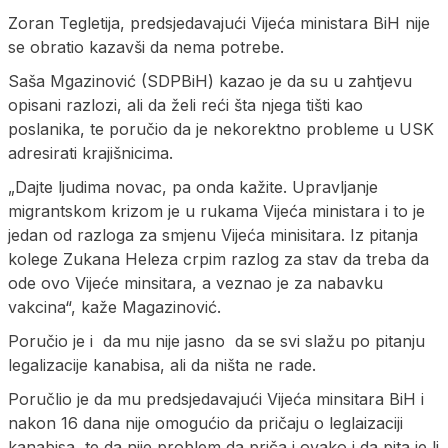
Zoran Tegletija, predsjedavajući Vijeća ministara BiH nije
se obratio kazavši da nema potrebe.
Saša Mgazinović (SDPBiH) kazao je da su u zahtjevu
opisani razlozi, ali da želi reći šta njega tišti kao
poslanika, te poručio da je nekorektno probleme u USK
adresirati krajišnicima.
„Dajte ljudima novac, pa onda kažite. Upravljanje
migrantskom krizom je u rukama Vijeća ministara i to je
jedan od razloga za smjenu Vijeća minisitara. Iz pitanja
kolege Zukana Heleza crpim razlog za stav da treba da
ode ovo Vijeće minsitara, a veznao je za nabavku
vakcina“, kaže Magazinović.
Poručio je i da mu nije jasno da se svi slažu po pitanju
legalizacije kanabisa, ali da ništa ne rade.
Poručlio je da mu predsjedavajući Vijeća minsitara BiH i
nakon 16 dana nije omogućio da pričaju o leglaizaciji
kanabisa, te da nije problem da priča i ovako i da pita je li