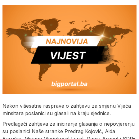
Nakon višesatne rasprave o zahtjevu za smjenu Vijeća
minsitara poslanici su glasali na kraju sjednice.
Predlagači zahtjeva za iniciranje glasanja o nepovjerenju
su poslanici Naše stranke Predrag Kojović, Aida
Baručija, Mirjana Marinković Lepić, Damir Arnaut i SDP-