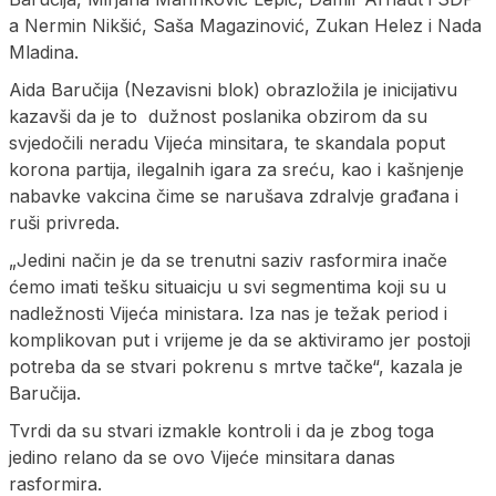
a Nermin Nikšić, Saša Magazinović, Zukan Helez i Nada
Mladina.
Aida Baručija (Nezavisni blok) obrazložila je inicijativu
kazavši da je to dužnost poslanika obzirom da su
svjedočili neradu Vijeća minsitara, te skandala poput
korona partija, ilegalnih igara za sreću, kao i kašnjenje
nabavke vakcina čime se narušava zdralvje građana i
ruši privreda.
„Jedini način je da se trenutni saziv rasformira inače
ćemo imati tešku situaicju u svi segmentima koji su u
nadležnosti Vijeća ministara. Iza nas je težak period i
komplikovan put i vrijeme je da se aktiviramo jer postoji
potreba da se stvari pokrenu s mrtve tačke“, kazala je
Baručija.
Tvrdi da su stvari izmakle kontroli i da je zbog toga
jedino relano da se ovo Vijeće minsitara danas
rasformira.