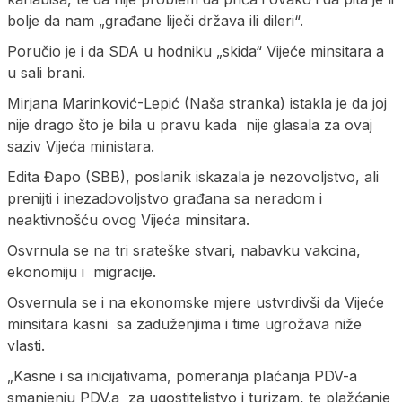
bolje da nam „građane liječi država ili dileri“.
Poručio je i da SDA u hodniku „skida“ Vijeće minsitara a
u sali brani.
Mirjana Marinković-Lepić (Naša stranka) istakla je da joj
nije drago što je bila u pravu kada nije glasala za ovaj
saziv Vijeća ministara.
Edita Đapo (SBB), poslanik iskazala je nezovoljstvo, ali
prenijti i inezadovoljstvo građana sa neradom i
neaktivnošću ovog Vijeća minsitara.
Osvrnula se na tri srateške stvari, nabavku vakcina,
ekonomiju i migracije.
Osvernula se i na ekonomske mjere ustvrdivši da Vijeće
minsitara kasni sa zaduženjima i time ugrožava niže
vlasti.
„Kasne i sa inicijativama, pomeranja plaćanja PDV-a
smanjenju PDV.a za ugostiteljstvo i turizam, te plažćanje