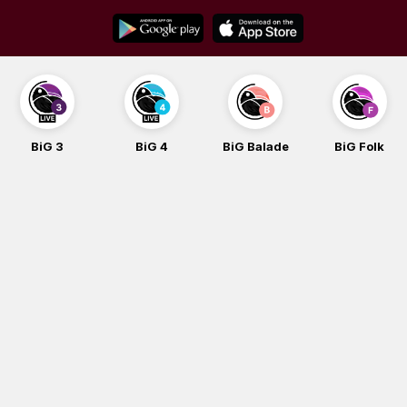
Skip
to
content
BiG 3
BiG 4
BiG Balade
BiG Folk