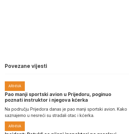
Povezane vijesti
ARHIVA
Pao manji sportski avion u Prijedoru, poginuo
poznati instruktor i njegova kćerka
Na području Prijedora danas je pao manji sportski avion. Kako
saznajemo u nesreći su stradali otac i kćerka.
ARHIVA