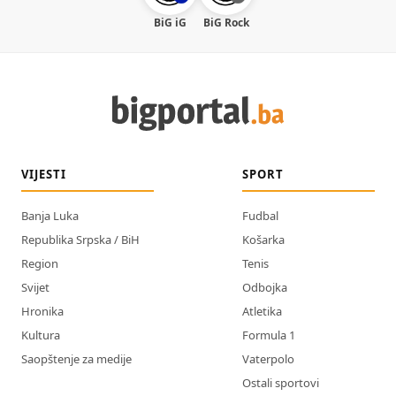
BiG iG
BiG Rock
VIJESTI
SPORT
Banja Luka
Fudbal
Republika Srpska / BiH
Košarka
Region
Tenis
Svijet
Odbojka
Hronika
Atletika
Kultura
Formula 1
Saopštenje za medije
Vaterpolo
Ostali sportovi