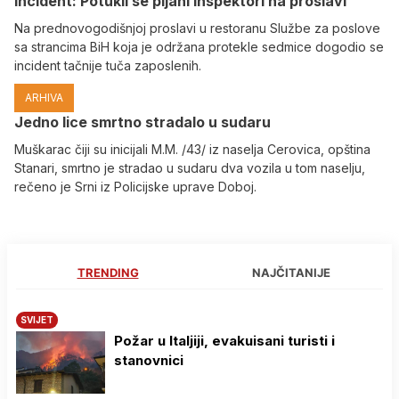
Incident: Potukli se pijani inspektori na proslavi
Na prednovogodišnjoj proslavi u restoranu Službe za poslove
sa strancima BiH koja je održana protekle sedmice dogodio se
incident tačnije tuča zaposlenih.
ARHIVA
Јedno lice smrtno stradalo u sudaru
Muškarac čiji su inicijali M.M. /43/ iz naselja Cerovica, opština
Stanari, smrtno je stradao u sudaru dva vozila u tom naselju,
rečeno je Srni iz Policijske uprave Doboj.
TRENDING
NAJČITANIJE
SVIJET
Požar u Italjiji, evakuisani turisti i
stanovnici