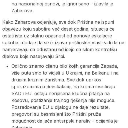
na nacionalnoj osnovi, je ignorisano – izjavila je
Zaharova.
Kako Zaharova ocjenjuje, sve dok Priština ne ispuni
obavezu koju sabotira već deset godina, situacija će
ostati ista uz stalnu opasnost od ponove eskalacije
sukoba i dodaje da se iz izjava prištinskih vlasti vidi da ne
namjeravaju da odustanu od ideje da silom kontrolišu
dijelove koje naseljavaju Srbi.
Odlično znamo cijenu bilo kojih garancija Zapada,
više puta smo to vidjeli u Ukrajini, na Balkanu i na
drugim kriznim žarištima. Sve dok uprkos
sporazumima o deeskalaciji, na kojima insistiraju
SAD i EU, ostaju neriješena ključna pitanja na
Kosovu, postizanje trajnog rješenja nije moguće.
Posredovanje EU u dijalogu ne daje rezultate,
pregovori su besmisleni što Prištini pruža
mogućnost da jača antisrpski narativ – ocijenila je
Zaharova.