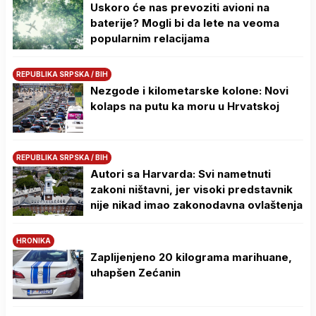
Uskoro će nas prevoziti avioni na
baterije? Mogli bi da lete na veoma
popularnim relacijama
REPUBLIKA SRPSKA / BIH
Nezgode i kilometarske kolone: Novi
kolaps na putu ka moru u Hrvatskoj
REPUBLIKA SRPSKA / BIH
Autori sa Harvarda: Svi nametnuti
zakoni ništavni, jer visoki predstavnik
nije nikad imao zakonodavna ovlaštenja
HRONIKA
Zaplijenjeno 20 kilograma marihuane,
uhapšen Zećanin