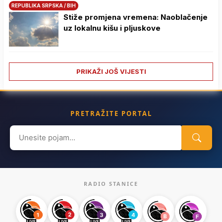
REPUBLIKA SRPSKA / BIH
Stiže promjena vremena: Naoblačenje
uz lokalnu kišu i pljuskove
PRIKAŽI JOŠ VIJESTI
PRETRAŽITE PORTAL
Search
for:
RADIO STANICE