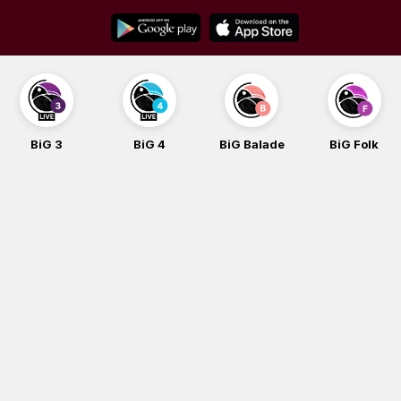
Skip
to
content
BiG 3
BiG 4
BiG Balade
BiG Folk