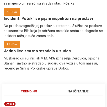
saznajemo u nesreći su stradali otac i kćerka.
ARHIVA
Incident: Potukli se pijani inspektori na proslavi
Na prednovogodišnjoj proslavi u restoranu Službe za poslove
sa strancima BiH koja je održana protekle sedmice dogodio se
incident tačnije tuča zaposlenih.
ARHIVA
Јedno lice smrtno stradalo u sudaru
Muškarac čiji su inicijali M.M. /43/ iz naselja Cerovica, opština
Stanari, smrtno je stradao u sudaru dva vozila u tom naselju,
rečeno je Srni iz Policijske uprave Doboj.
TRENDING
NAJČITANIJE
SVIJET