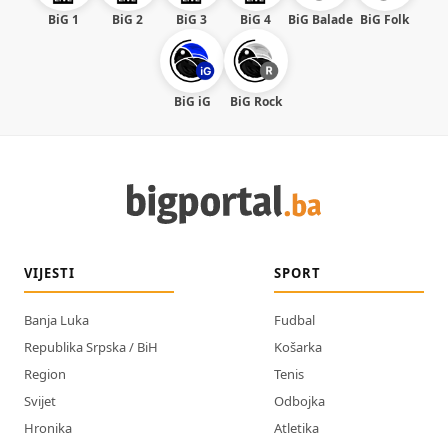
BiG 1
BiG 2
BiG 3
BiG 4
BiG Balade
BiG Folk
BiG iG
BiG Rock
VIJESTI
SPORT
Banja Luka
Fudbal
Republika Srpska / BiH
Košarka
Region
Tenis
Svijet
Odbojka
Hronika
Atletika