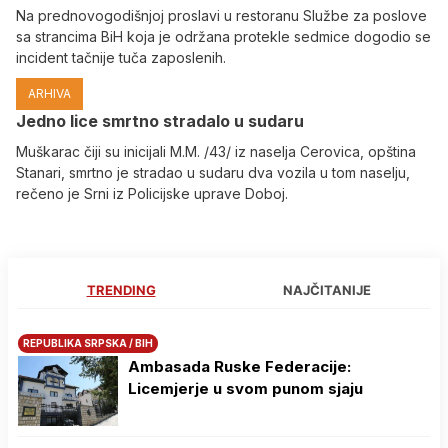
Na prednovogodišnjoj proslavi u restoranu Službe za poslove
sa strancima BiH koja je održana protekle sedmice dogodio se
incident tačnije tuča zaposlenih.
ARHIVA
Јedno lice smrtno stradalo u sudaru
Muškarac čiji su inicijali M.M. /43/ iz naselja Cerovica, opština
Stanari, smrtno je stradao u sudaru dva vozila u tom naselju,
rečeno je Srni iz Policijske uprave Doboj.
TRENDING
NAJČITANIJE
REPUBLIKA SRPSKA / BIH
Ambasada Ruske Federacije:
Licemjerje u svom punom sjaju