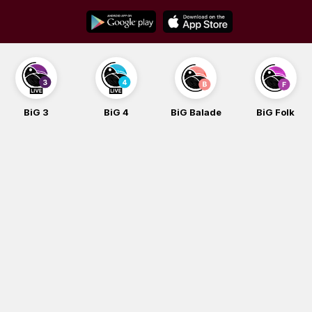
Skip
to
content
BiG 3
BiG 4
BiG Balade
BiG Folk