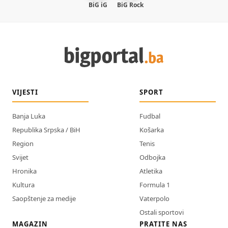
BiG iG
BiG Rock
VIJESTI
SPORT
Banja Luka
Fudbal
Republika Srpska / BiH
Košarka
Region
Tenis
Svijet
Odbojka
Hronika
Atletika
Kultura
Formula 1
Saopštenje za medije
Vaterpolo
Ostali sportovi
MAGAZIN
PRATITE NAS