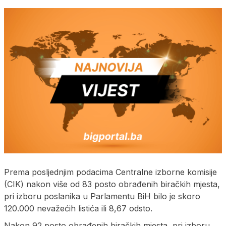
Prema posljednjim podacima Centralne izborne komisije
(CIK) nakon više od 83 posto obrađenih biračkih mjesta,
pri izboru poslanika u Parlamentu BiH bilo je skoro
120.000 nevažećih listića ili 8,67 odsto.
Nakon 92 posto obrađenih biračkih mjesta, pri izboru