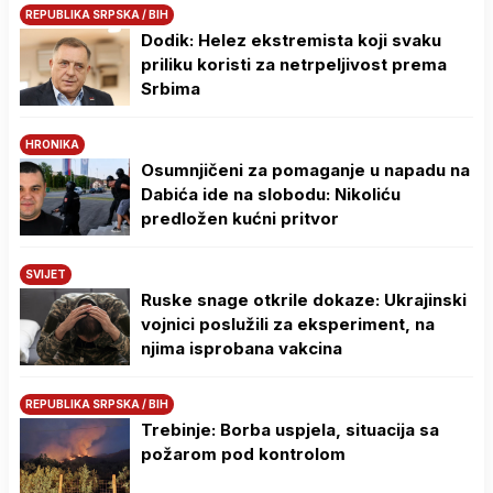
REPUBLIKA SRPSKA / BIH
Dodik: Helez ekstremista koji svaku
priliku koristi za netrpeljivost prema
Srbima
HRONIKA
Osumnjičeni za pomaganje u napadu na
Dabića ide na slobodu: Nikoliću
predložen kućni pritvor
SVIJET
Ruske snage otkrile dokaze: Ukrajinski
vojnici poslužili za eksperiment, na
njima isprobana vakcina
REPUBLIKA SRPSKA / BIH
Trebinje: Borba uspjela, situacija sa
požarom pod kontrolom