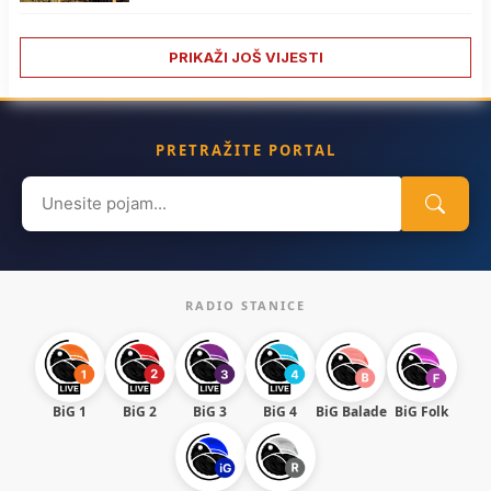
PRIKAŽI JOŠ VIJESTI
PRETRAŽITE PORTAL
Search
for:
RADIO STANICE
BiG 1
BiG 2
BiG 3
BiG 4
BiG Balade
BiG Folk