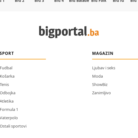
G 1
BiG 2
BiG 3
BiG 4
BiG Balade
BiG Folk
BiG iG
BiG
SPORT
MAGAZIN
Fudbal
Ljubav i seks
Košarka
Moda
Tenis
ShowBiz
Odbojka
Zanimljivo
Atletika
Formula 1
Vaterpolo
Ostali sportovi