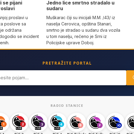
i se pijani
Јedno lice smrtno stradalo u
roslavi
sudaru
joj proslavi u
Muškarac čiji su inicijali M.M. /43/ iz
za poslove sa
naselja Cerovica, opština Stanari,
 je održana
smrtno je stradao u sudaru dva vozila
dogodio se incident
u tom naselju, rečeno je Srni iz
enih.
Policijske uprave Doboj.
PRETRAŽITE PORTAL
ch
RADIO STANICE