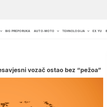
BIG PREPORUKA
AUTO-MOTO
TEHNOLOGIJA
EX YU
savjesni vozač ostao bez “pežoa”