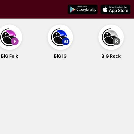
BiG Folk
BiG iG
BiG Rock