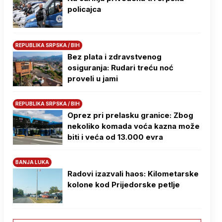
policajca
REPUBLIKA SRPSKA / BIH
Bez plata i zdravstvenog
osiguranja: Rudari treću noć
proveli u jami
REPUBLIKA SRPSKA / BIH
Oprez pri prelasku granice: Zbog
nekoliko komada voća kazna može
biti i veća od 13.000 evra
BANJA LUKA
Radovi izazvali haos: Kilometarske
kolone kod Prijedorske petlje