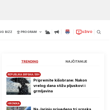
BIG BIZZ
PROGRAM
UŽIVO
TRENDING
NAJČITANIJE
REPUBLIKA SRPSKA / BIH
Pripremite kišobrane: Nakon
vrelog dana stižu pljuskovi i
grmljavina
HRONIKA
Na Јarinju privedena tri srpska