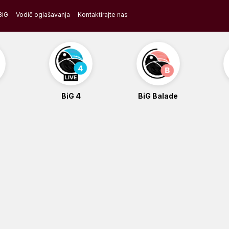
BiG
Vodič oglašavanja
Kontaktirajte nas
BiG 4
BiG Balade