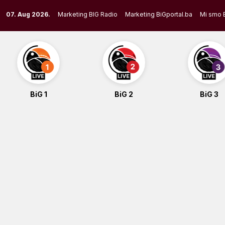
Skip
07. Aug 2026.
Marketing BIG Radio
Marketing BiGportal.ba
Mi smo 
to
content
BiG 1
BiG 2
BiG 3