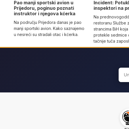
Pao manji sportski avion u
Incident: Potukl
Prijedoru, poginuo poznati
inspektori na p
instruktor i njegova kćerka
Na prednovogodišn
Na području Prijedora danas je pao
restoranu Službe 
manji sportski avion. Kako saznajemo
strancima BiH koja
u nesreći su stradali otac i kćerka.
protekle sedmice 
tačnije tuča zaposl
Sear
for: