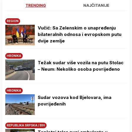
TRENDING
NAJČITANIJE
REGION
Vučić: Sa Zelenskim o unapređenju
bilateralnih odnosa i evropskom putu
dvije zemlje
HRONIKA
Težak sudar više vozila na putu Stolac
– Neum: Nekoliko osoba povrijeđeno
HRONIKA
Sudar vozova kod Bjelovara, ima
povrijeđenih
REPUBLIKA SRPSKA / BIH