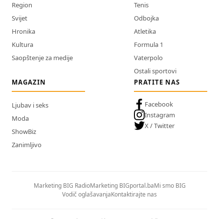
Region
Tenis
Svijet
Odbojka
Hronika
Atletika
Kultura
Formula 1
Saopštenje za medije
Vaterpolo
Ostali sportovi
MAGAZIN
PRATITE NAS
Facebook
Ljubav i seks
Instagram
Moda
X / Twitter
ShowBiz
Zanimljivo
Marketing BIG Radio
Marketing BIGportal.ba
Mi smo BIG
Vodič oglašavanja
Kontaktirajte nas