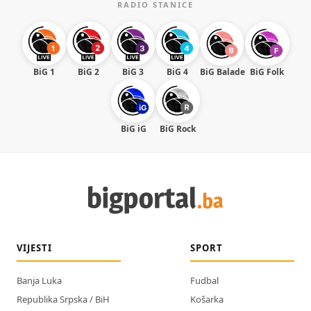
RADIO STANICE
BiG 1
BiG 2
BiG 3
BiG 4
BiG Balade
BiG Folk
BiG iG
BiG Rock
VIJESTI
SPORT
Banja Luka
Fudbal
Republika Srpska / BiH
Košarka