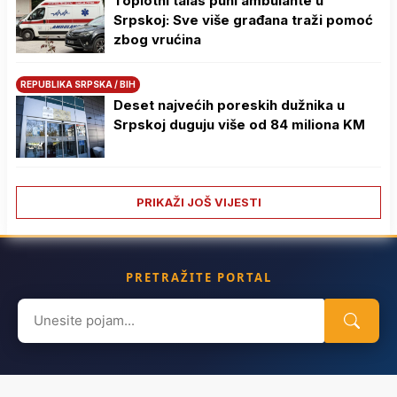
Toplotni talas puni ambulante u
Srpskoj: Sve više građana traži pomoć
zbog vrućina
REPUBLIKA SRPSKA / BIH
Deset najvećih poreskih dužnika u
Srpskoj duguju više od 84 miliona KM
PRIKAŽI JOŠ VIJESTI
PRETRAŽITE PORTAL
Search
for: