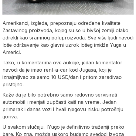
Amerikanci, izgleda, prepoznaju određene kvalitete
Zastavinog proizvoda, kojeg su se u bivšoj zemlji olako
odrekli kao sramnog poluproizvoda. Sve više ljudi navodi
loše održavanje kao glavni uzrok lošeg imidža Yuga u
Americi.
Tako, u komentarima ove aukcije, jedan komentator
navodi da je imao rent-a-car kod Jugasa, koji je
iznajmljivao za samo 10 USD/dan i pritom zarađivao
pristojno.
Kaže da je bilo potrebno samo redovno servisirati
automobil i menjati zupčasti kaiš na vreme. Jedan
primerak i danas vozi i hvali njegovu nisku potrošnju
goriva.
U svakom slučaju, IYugo je definitivno traženiji preko
bare. Ko zna, možda uskoro budemo svedoci izvoza