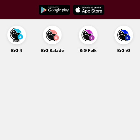
Skip
to
content
BiG 4
BiG Balade
BiG Folk
BiG iG