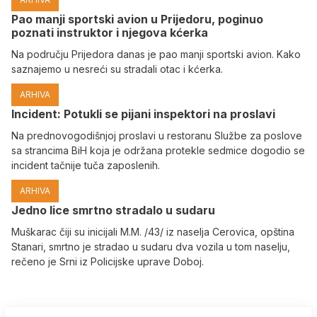
Pao manji sportski avion u Prijedoru, poginuo
poznati instruktor i njegova kćerka
Na području Prijedora danas je pao manji sportski avion. Kako
saznajemo u nesreći su stradali otac i kćerka.
ARHIVA
Incident: Potukli se pijani inspektori na proslavi
Na prednovogodišnjoj proslavi u restoranu Službe za poslove
sa strancima BiH koja je održana protekle sedmice dogodio se
incident tačnije tuča zaposlenih.
ARHIVA
Јedno lice smrtno stradalo u sudaru
Muškarac čiji su inicijali M.M. /43/ iz naselja Cerovica, opština
Stanari, smrtno je stradao u sudaru dva vozila u tom naselju,
rečeno je Srni iz Policijske uprave Doboj.