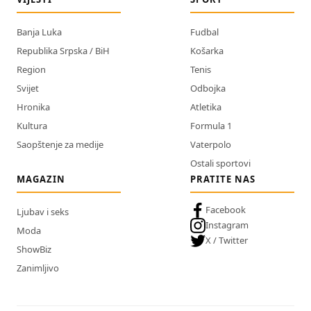
Banja Luka
Fudbal
Republika Srpska / BiH
Košarka
Region
Tenis
Svijet
Odbojka
Hronika
Atletika
Kultura
Formula 1
Saopštenje za medije
Vaterpolo
Ostali sportovi
MAGAZIN
PRATITE NAS
Facebook
Ljubav i seks
Instagram
Moda
X / Twitter
ShowBiz
Zanimljivo