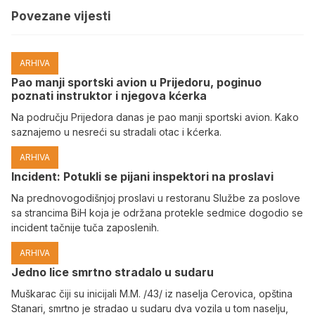
Povezane vijesti
ARHIVA
Pao manji sportski avion u Prijedoru, poginuo
poznati instruktor i njegova kćerka
Na području Prijedora danas je pao manji sportski avion. Kako
saznajemo u nesreći su stradali otac i kćerka.
ARHIVA
Incident: Potukli se pijani inspektori na proslavi
Na prednovogodišnjoj proslavi u restoranu Službe za poslove
sa strancima BiH koja je održana protekle sedmice dogodio se
incident tačnije tuča zaposlenih.
ARHIVA
Јedno lice smrtno stradalo u sudaru
Muškarac čiji su inicijali M.M. /43/ iz naselja Cerovica, opština
Stanari, smrtno je stradao u sudaru dva vozila u tom naselju,