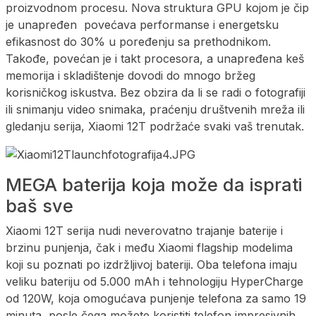
proizvodnom procesu. Nova struktura GPU kojom je čip
je unapređen povećava performanse i energetsku
efikasnost do 30% u poređenju sa prethodnikom.
Takođe, povećan je i takt procesora, a unapređena keš
memorija i skladištenje dovodi do mnogo bržeg
korisničkog iskustva. Bez obzira da li se radi o fotografiji
ili snimanju video snimaka, praćenju društvenih mreža ili
gledanju serija, Xiaomi 12T podržaće svaki vaš trenutak.
MEGA baterija koja može da isprati
baš sve
Xiaomi 12T serija nudi neverovatno trajanje baterije i
brzinu punjenja, čak i među Xiaomi flagship modelima
koji su poznati po izdržljivoj bateriji. Oba telefona imaju
veliku bateriju od 5.000 mAh i tehnologiju HyperCharge
od 120W, koja omogućava punjenje telefona za samo 19
minuta, posle čega možete koristiti telefon impresivnih