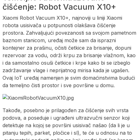
čišćenje: Robot Vacuum X10+
Xiaomi Robot Vacuum X10+, najnoviji u liniji Xiaomi
robota usisivača u potpunosti olakšava čišćenje
prostora. Zahvaljujući povezanosti sa svojom pametnom
baznom stanicom, uređaj može sam da isprazni
kontejner za prašinu, očisti četkice za brisanje, dopuni
rezervoar za vodu, održi krpu za brisanje vlažnom, kao
i da samostalno osuši četkice i krpe kako bi se izbeglo
zadržavanje vlage i neprijatnog mirisa kada je ugašen.
Ovaj IoT uređaj namenjen je svim domaćinstvima budući
da temeljno čisti prostor i sve površine u domu.
Takođe, posebno je prilagođen za čišćenje svih vrsta
podova, a poseduje i ugrađeni ultrazvučni senzor koji
detektuje na kojoj se površini usisivač našao (da li je u
pitanju tepih, parket, pločice i sl), te će u odnosu na to