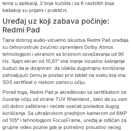
tema u aplikaciji, 2 boje kućišta i sa 8 različitih boja
kaišakoji su prijatni i praktični.
Uređaj uz koji zabava počinje:
Redmi Pad
Tajna dobrog audio-vizuelno iskustva Redmi Pad uređaja
su četvorostruki zvučnici opremljeni Dolby Atmos
tehnologijom i ekranom sa brzinom osvežavanja od 90
Hz. Sjajni ekran od 10,61” ima manje vizuelno kašnjenje
budući da je dizajniran da olakša dugotrajno korišćenje
zahvaljujući čemu je postao prvi tablet na svetu koji ima
SGS sertifikat o niskom zamoru očiju.
Pored toga, Redmi Pad je akreditovan sa sertifikatom za
čuvanje očiju od strane TUV Rheinland , tako da su vam
oči dobro zaštićene i nećete osećati posledice dugog
korišćenja. Sa ultraširokom prednjom kamerom od 8MP
od 105° i tehnologijom FocusFrame, uređaj je odličan za
grupne video pozive gde je potrebno prisustvo većeg