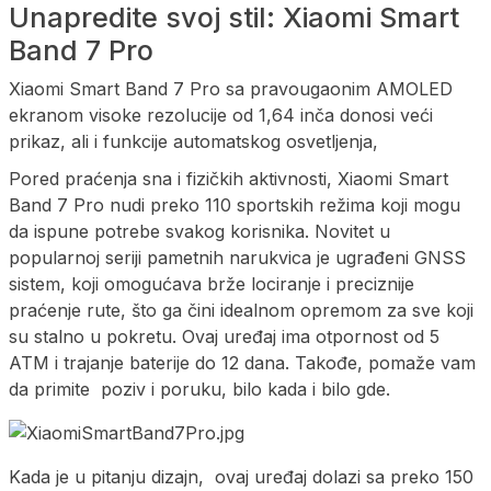
Unapredite svoj stil: Xiaomi Smart
Band 7 Pro
Xiaomi Smart Band 7 Pro sa pravougaonim AMOLED
ekranom visoke rezolucije od 1,64 inča donosi veći
prikaz, ali i funkcije automatskog osvetljenja,
Pored praćenja sna i fizičkih aktivnosti, Xiaomi Smart
Band 7 Pro nudi preko 110 sportskih režima koji mogu
da ispune potrebe svakog korisnika. Novitet u
popularnoj seriji pametnih narukvica je ugrađeni GNSS
sistem, koji omogućava brže lociranje i preciznije
praćenje rute, što ga čini idealnom opremom za sve koji
su stalno u pokretu. Ovaj uređaj ima otpornost od 5
ATM i trajanje baterije do 12 dana. Takođe, pomaže vam
da primite poziv i poruku, bilo kada i bilo gde.
Kada je u pitanju dizajn, ovaj uređaj dolazi sa preko 150