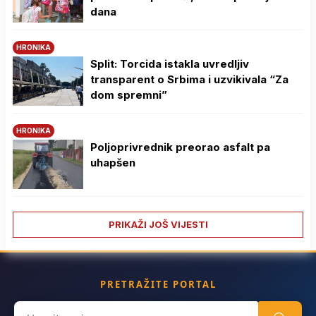
dana
HRONIKA
Split: Torcida istakla uvredljiv
transparent o Srbima i uzvikivala “Za
dom spremni”
HRONIKA
Poljoprivrednik preorao asfalt pa
uhapšen
PRIKAŽI JOŠ VIJESTI
PRETRAŽITE PORTAL
Search