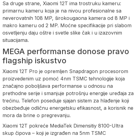
Sa druge strane, Xiaomi 12T ima trostruku kameru:
primarnu kameru koja je na nivou profesionalne sa
neverovatnih 108 MP, širokougaona kamera od 8 MP i
makro kameru od 2 MP. Moćne specifikacije pri slabom
osvetljenju daju oštre i svetle slike čak i u izazovnim
situacijama.
MEGA performanse donose pravo
flagship iskustvo
Xiaomi 12T Pro je opremljen Snapdragon procesorom
proizvedenim uz pomoć 4nm TSMC tehnologije koja
značajno poboljšava performanse u odnosu na
prethodne serije i smanjuje potrošnju energije uređaja za
trećinu. Telefon poseduje sjajan sistem za hlađenje koji
obezbeđuje odličnu energetsku efikasnost, a korisnik ne
mora da brine o pregrevanju.
Xiaomi 12T pokreće MediaTek Dimensitiy 8100-Ultra
skup čipova – koji je izgrađen na 5nm TSMC