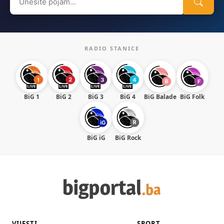
for:
RADIO STANICE
BiG 1
BiG 2
BiG 3
BiG 4
BiG Balade
BiG Folk
BiG iG
BiG Rock
VIJESTI
SPORT