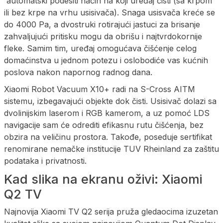
automatski podesiti način na koji uređaj čisti (sa krpom
ili bez krpe na vrhu usisivača). Snaga usisvača kreće se
do 4000 Pa, a dvostruki rotirajući jastuci za brisanje
zahvaljujući pritisku mogu da obrišu i najtvrdokornije
fleke. Samim tim, uređaj omogućava čišćenje celog
domaćinstva u jednom potezu i oslobodiće vas kućnih
poslova nakon napornog radnog dana.
Xiaomi Robot Vacuum X10+ radi na S-Cross AITM
sistemu, izbegavajući objekte dok čisti. Usisivač dolazi sa
dvolinijskim laserom i RGB kamerom, a uz pomoć LDS
navigacije sam će odrediti efikasnu rutu čišćenja, bez
obzira na veličinu prostora. Takođe, poseduje sertifikat
renomirane nemačke institucije TUV Rheinland za zaštitu
podataka i privatnosti.
Kad slika na ekranu oživi: Xiaomi
Q2 TV
Najnovija Xiaomi TV Q2 serija pruža gledaocima izuzetan