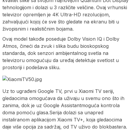
kvalitet slike sa svojom najnovijom Quantum Dot Display
tehnologijom i dolazi u 3 različite veličine. Ovaj vrhunski
televizor opremljen je 4K Ultra-HD rezolucijom,
zahvaljujući kojoj će sve što gledate na ekranu biti u
živopisnim i realističnim bojama.
Ovaj model takođe poseduje Dolby Vision IQ i Dolby
Atmos, čineći da zvuk i slika budu bioskopskog
standarda, dok senzori ambijentalnog svetla na
televizoru omogućuju da uređaj detektuje svetlost u
prostoriji i podešava sliku.
Uz to ugrađeni Google TV, prvi u Xiaomi TV seriji,
gledaocima omogućava da uživaju u svemu ono što ih
zanima, dok je uz Google Assistantmoguća kontrola
doma pomoću glasa.Serija dolazi sa unapred
instaliranom aplikacijom Xiaomi TV+, koja gledaocima
daje više opcija za sadržaj, od TV uživo do blokbastera.