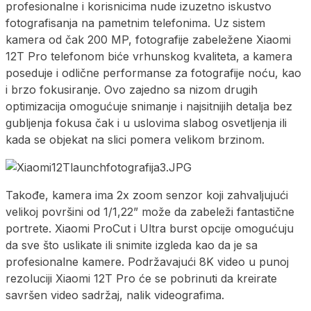
profesionalne i korisnicima nude izuzetno iskustvo
fotografisanja na pametnim telefonima. Uz sistem
kamera od čak 200 MP, fotografije zabeležene Xiaomi
12T Pro telefonom biće vrhunskog kvaliteta, a kamera
poseduje i odlične performanse za fotografije noću, kao
i brzo fokusiranje. Ovo zajedno sa nizom drugih
optimizacija omogućuje snimanje i najsitnijih detalja bez
gubljenja fokusa čak i u uslovima slabog osvetljenja ili
kada se objekat na slici pomera velikom brzinom.
Takođe, kamera ima 2x zoom senzor koji zahvaljujući
velikoj površini od 1/1,22” može da zabeleži fantastične
portrete. Xiaomi ProCut i Ultra burst opcije omogućuju
da sve što uslikate ili snimite izgleda kao da je sa
profesionalne kamere. Podržavajući 8K video u punoj
rezoluciji Xiaomi 12T Pro će se pobrinuti da kreirate
savršen video sadržaj, nalik videografima.