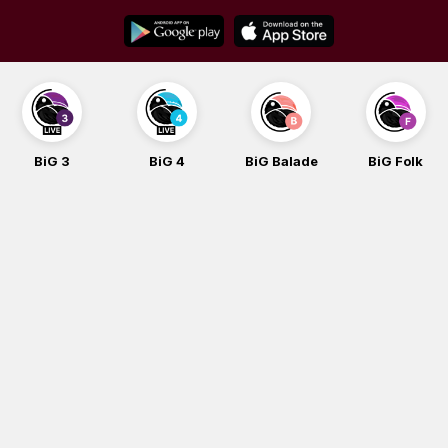
Skip
to
content
BiG 4
BiG Balade
BiG Folk
BiG iG