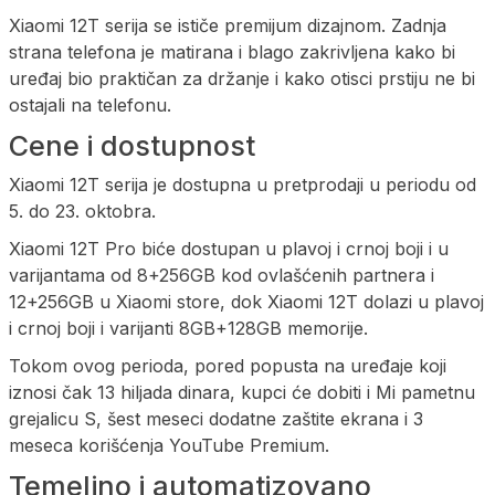
Xiaomi 12T serija se ističe premijum dizajnom. Zadnja
strana telefona je matirana i blago zakrivljena kako bi
uređaj bio praktičan za držanje i kako otisci prstiju ne bi
ostajali na telefonu.
Cene i dostupnost
Xiaomi 12T serija je dostupna u pretprodaji u periodu od
5. do 23. oktobra.
Xiaomi 12T Pro biće dostupan u plavoj i crnoj boji i u
varijantama od 8+256GB kod ovlašćenih partnera i
12+256GB u Xiaomi store, dok Xiaomi 12T dolazi u plavoj
i crnoj boji i varijanti 8GB+128GB memorije.
Tokom ovog perioda, pored popusta na uređaje koji
iznosi čak 13 hiljada dinara, kupci će dobiti i Mi pametnu
grejalicu S, šest meseci dodatne zaštite ekrana i 3
meseca korišćenja YouTube Premium.
Temeljno i automatizovano