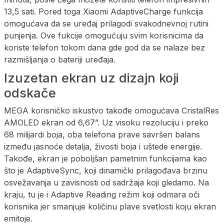
13,5 sati. Pored toga Xiaomi AdaptiveCharge funkcija
omogućava da se uređaj prilagodi svakodnevnoj rutini
punjenja. Ove fukcije omogućuju svim korisnicima da
koriste telefon tokom dana gde god da se nalaze bez
razmišljanja o bateriji uređaja.
Izuzetan ekran uz dizajn koji
odskače
MEGA korisničko iskustvo takođe omogućava CristalRes
AMOLED ekran od 6,67”. Uz visoku rezoluciju i preko
68 milijardi boja, oba telefona prave savršen balans
između jasnoće detalja, živosti boja i uštede energije.
Takođe, ekran je poboljšan pametnim funkcijama kao
što je AdaptiveSync, koji dinamički prilagođava brzinu
osvežavanja u zavisnosti od sadržaja koji gledamo. Na
kraju, tu je i Adaptive Reading režim koji odmara oči
korisnika jer smanjuje količinu plave svetlosti koju ekran
emitoje.