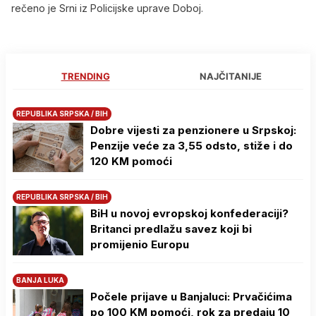
rečeno je Srni iz Policijske uprave Doboj.
TRENDING
NAJČITANIJE
REPUBLIKA SRPSKA / BIH
Dobre vijesti za penzionere u Srpskoj:
Penzije veće za 3,55 odsto, stiže i do
120 KM pomoći
REPUBLIKA SRPSKA / BIH
BiH u novoj evropskoj konfederaciji?
Britanci predlažu savez koji bi
promijenio Europu
BANJA LUKA
Počele prijave u Banjaluci: Prvačićima
po 100 KM pomoći, rok za predaju 10