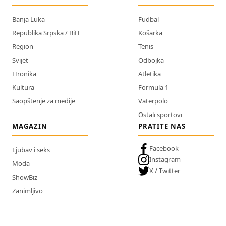
Banja Luka
Fudbal
Republika Srpska / BiH
Košarka
Region
Tenis
Svijet
Odbojka
Hronika
Atletika
Kultura
Formula 1
Saopštenje za medije
Vaterpolo
Ostali sportovi
MAGAZIN
PRATITE NAS
Facebook
Ljubav i seks
Instagram
Moda
X / Twitter
ShowBiz
Zanimljivo