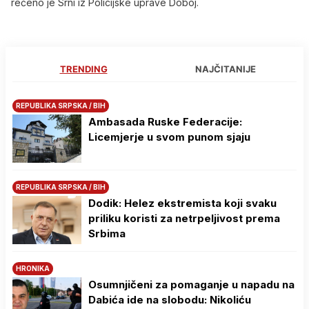
rečeno je Srni iz Policijske uprave Doboj.
TRENDING
NAJČITANIJE
REPUBLIKA SRPSKA / BIH
Ambasada Ruske Federacije:
Licemjerje u svom punom sjaju
REPUBLIKA SRPSKA / BIH
Dodik: Helez ekstremista koji svaku
priliku koristi za netrpeljivost prema
Srbima
HRONIKA
Osumnjičeni za pomaganje u napadu na
Dabića ide na slobodu: Nikoliću