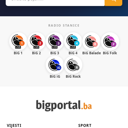
for:
RADIO STANICE
BiG 1
BiG 2
BiG 3
BiG 4
BiG Balade
BiG Folk
BiG iG
BiG Rock
VIJESTI
SPORT