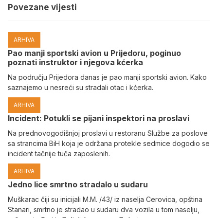
Povezane vijesti
ARHIVA
Pao manji sportski avion u Prijedoru, poginuo
poznati instruktor i njegova kćerka
Na području Prijedora danas je pao manji sportski avion. Kako
saznajemo u nesreći su stradali otac i kćerka.
ARHIVA
Incident: Potukli se pijani inspektori na proslavi
Na prednovogodišnjoj proslavi u restoranu Službe za poslove
sa strancima BiH koja je održana protekle sedmice dogodio se
incident tačnije tuča zaposlenih.
ARHIVA
Јedno lice smrtno stradalo u sudaru
Muškarac čiji su inicijali M.M. /43/ iz naselja Cerovica, opština
Stanari, smrtno je stradao u sudaru dva vozila u tom naselju,