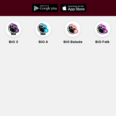
Skip
to
content
BiG 3
BiG 4
BiG Balade
BiG Folk