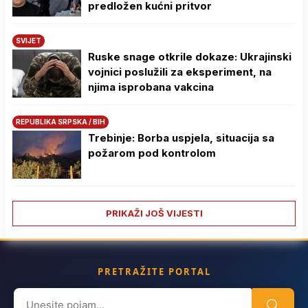
predložen kućni pritvor
SVIJET
Ruske snage otkrile dokaze: Ukrajinski
vojnici poslužili za eksperiment, na
njima isprobana vakcina
REPUBLIKA SRPSKA / BIH
Trebinje: Borba uspjela, situacija sa
požarom pod kontrolom
PRIKAŽI JOŠ VIJESTI
PRETRAŽITE PORTAL
Search