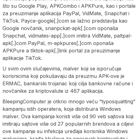
što su Google Play, APKCombo i APKPure, kao i portale
za preuzimanje aplikacija PayPal, VidMate, Snapchat i
TikTok. Payce-google[.]com se lažno predstavlja kao
Google novčanik, snanpckat-apk[.]com oponaša
Snapchat, vidmates-app[.]com imitira VidMate, paltpal-
apk[.]com PayPal, m-apkpures[.]com oponaša
APKPure a tlktok-apk[.]link portal za preuzimanje
aplikacije TikTok.
U svim ovim slučajevima, malver koji se isporučuje
korisnicima koji pokušavaju da preuzmu APK-ove je
ERMAC, bankarski trojanac koji cilja bankovne račune i
novčanike za kriptovalute iz 467 aplikacija.
BleepingComputer je otkrio mnogo veću “typosquatting”
kampanju istih operatera, koja distribuira Windows
malver. Ova kampanja koristi više od 90 veb sajtova koji
imitiraju sajtove više od 27 popularnih brendova a ciljevi
ove kampanje su infekcija uređaja korisnika Windows
malverima, krađa ključeva za oporavak kriptovalute i