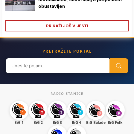
obustavljen
PRIKAŽI JOŠ VIJESTI
PRETRAŽITE PORTAL
Search
for:
RADIO STANICE
BiG 1
BiG 2
BiG 3
BiG 4
BiG Balade
BiG Folk