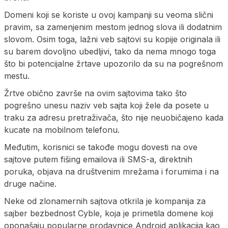
Domeni koji se koriste u ovoj kampanji su veoma slični
pravim, sa zamenjenim mestom jednog slova ili dodatnim
slovom. Osim toga, lažni veb sajtovi su kopije originala ili
su barem dovoljno ubedljivi, tako da nema mnogo toga
što bi potencijalne žrtave upozorilo da su na pogrešnom
mestu.
Žrtve obično završe na ovim sajtovima tako što
pogrešno unesu naziv veb sajta koji žele da posete u
traku za adresu pretraživača, što nije neuobičajeno kada
kucate na mobilnom telefonu.
Međutim, korisnici se takođe mogu dovesti na ove
sajtove putem fišing emailova ili SMS-a, direktnih
poruka, objava na društvenim mrežama i forumima i na
druge načine.
Neke od zlonamernih sajtova otkrila je kompanija za
sajber bezbednost Cyble, koja je primetila domene koji
oponašaju popularne prodavnice Android aplikacija kao