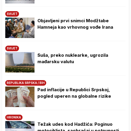
SVIJET
Objavljeni prvi snimci Modžtabe
Hamneja kao vrhovnog vođe Irana
SVIJET
Suša, preko nuklearke, ugrozila
mađarsku valutu
REPUBLIKA SRPSKA / BIH
Pad inflacije u Republici Srpskoj,
pogled uperen na globalne rizike
HRONIKA
Težak udes kod Hadžića: Poginuo
motociklista, saobraćaj u potpunosti