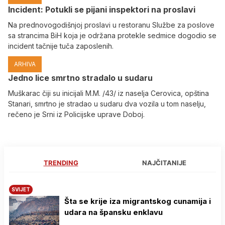
Incident: Potukli se pijani inspektori na proslavi
Na prednovogodišnjoj proslavi u restoranu Službe za poslove
sa strancima BiH koja je održana protekle sedmice dogodio se
incident tačnije tuča zaposlenih.
ARHIVA
Јedno lice smrtno stradalo u sudaru
Muškarac čiji su inicijali M.M. /43/ iz naselja Cerovica, opština
Stanari, smrtno je stradao u sudaru dva vozila u tom naselju,
rečeno je Srni iz Policijske uprave Doboj.
TRENDING
NAJČITANIJE
SVIJET
Šta se krije iza migrantskog cunamija i
udara na špansku enklavu