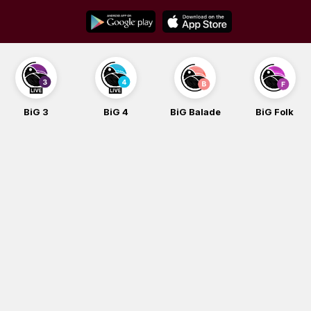
Skip
to
content
BiG 3
BiG 4
BiG Balade
BiG Folk