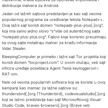
distribucija malvera za Android.
Jedan od lažnih sajtova predstavljen je kao sajt veoma
popularnog programa za uređivanje teksta Notepad++.
Ovaj lažni sajt koristi domen “notepads-plus-plus[.]org”,
koji ima samo jedno slovo “s”više od autentičnog sajta
“notepad-plus-plus.org”. Fajlovi koje korisnici preuzimaju
sa ovog sajta instaliraju malver za krađu informacija
Vidar Stealer.
BleepingComputer je primetio i lažni sajt Tor projekta koji
koristi domen “tocproject.com”. U ovom slučaju, veb sajt
inficira uređaje posetilaca Agent Tesla keyloggerom i
RAT-om.
Neki od veoma popularnih softvera koji se koriste u ovoj
kampanji kao mamac za lažne sajtove su:
thundersbird[.]org (Thunderbird), codevisualstudio[.]org
koji se lažno predstavlja kao sajt Microsoftovog Visual
Studio Code, braves-browsers[.]org (Brave veb