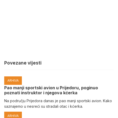
Povezane vijesti
ARHIVA
Pao manji sportski avion u Prijedoru, poginuo
poznati instruktor i njegova kćerka
Na području Prijedora danas je pao manji sportski avion. Kako
saznajemo u nesreći su stradali otac i kćerka.
ARHIVA