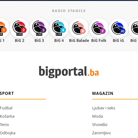
RADIO STANICE
G 1
BiG 2
BiG 3
BiG 4
BiG Balade
BiG Folk
BiG iG
BiG
SPORT
MAGAZIN
Fudbal
Ljubav i seks
Košarka
Moda
Tenis
ShowBiz
Odbojka
Zanimljivo