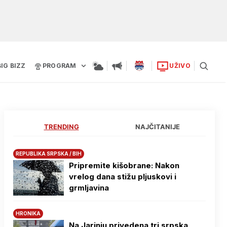
BIG BIZZ
PROGRAM
UŽIVO
TRENDING
NAJČITANIJE
REPUBLIKA SRPSKA / BIH
Pripremite kišobrane: Nakon
vrelog dana stižu pljuskovi i
grmljavina
HRONIKA
Na Јarinju privedena tri srpska