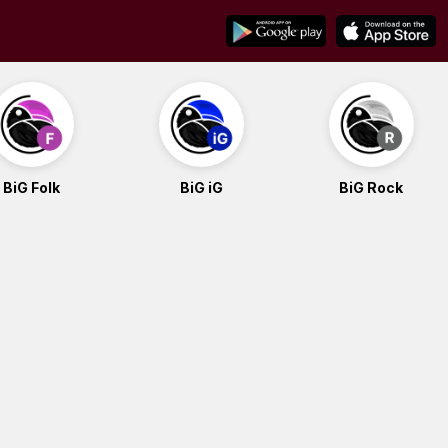
BiG Folk
BiG iG
BiG Rock