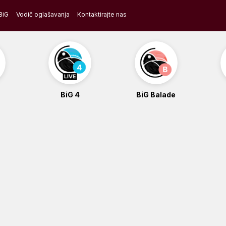
BiG
Vodič oglašavanja
Kontaktirajte nas
BiG 4
BiG Balade