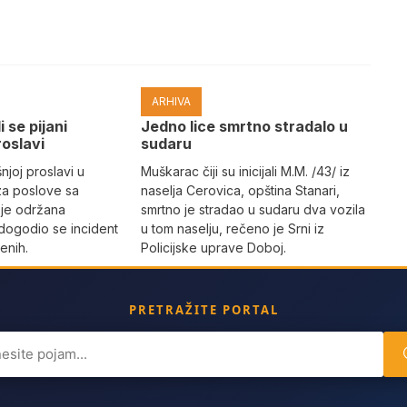
ARHIVA
i se pijani
Јedno lice smrtno stradalo u
roslavi
sudaru
joj proslavi u
Muškarac čiji su inicijali M.M. /43/ iz
za poslove sa
naselja Cerovica, opština Stanari,
 je održana
smrtno je stradao u sudaru dva vozila
dogodio se incident
u tom naselju, rečeno je Srni iz
enih.
Policijske uprave Doboj.
PRETRAŽITE PORTAL
ch