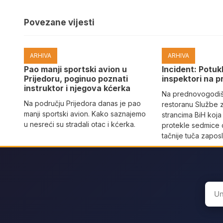
Povezane vijesti
ARHIVA
ARHIVA
Pao manji sportski avion u
Incident: Potukl
Prijedoru, poginuo poznati
inspektori na p
instruktor i njegova kćerka
Na prednovogodišn
Na području Prijedora danas je pao
restoranu Službe 
manji sportski avion. Kako saznajemo
strancima BiH koja
u nesreći su stradali otac i kćerka.
protekle sedmice 
tačnije tuča zaposl
Sear
for: