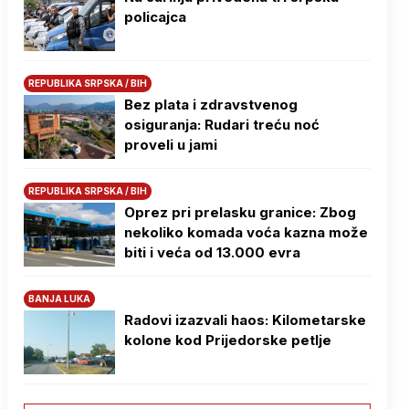
policajca
REPUBLIKA SRPSKA / BIH
Bez plata i zdravstvenog
osiguranja: Rudari treću noć
proveli u jami
REPUBLIKA SRPSKA / BIH
Oprez pri prelasku granice: Zbog
nekoliko komada voća kazna može
biti i veća od 13.000 evra
BANJA LUKA
Radovi izazvali haos: Kilometarske
kolone kod Prijedorske petlje