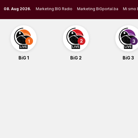
Skip
08. Aug 2026.
Marketing BIG Radio
Marketing BiGportal.ba
Mi smo 
to
content
BiG 1
BiG 2
BiG 3