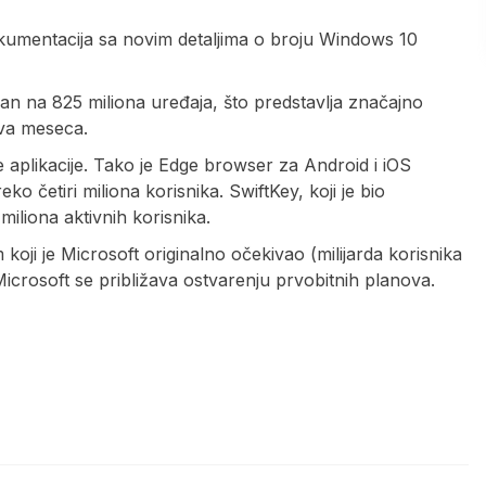
okumentacija sa novim detaljima o broju Windows 10
an na 825 miliona uređaja, što predstavlja značajno
va meseca.
 aplikacije. Tako je Edge browser za Android i iOS
o četiri miliona korisnika. SwiftKey, koji je bio
miliona aktivnih korisnika.
oji je Microsoft originalno očekivao (milijarda korisnika
 Microsoft se približava ostvarenju prvobitnih planova.