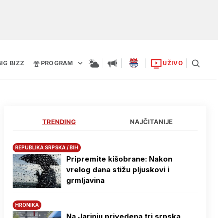
BIG BIZZ
PROGRAM
UŽIVO
TRENDING
NAJČITANIJE
REPUBLIKA SRPSKA / BIH
Pripremite kišobrane: Nakon
vrelog dana stižu pljuskovi i
grmljavina
HRONIKA
Na Јarinju privedena tri srpska