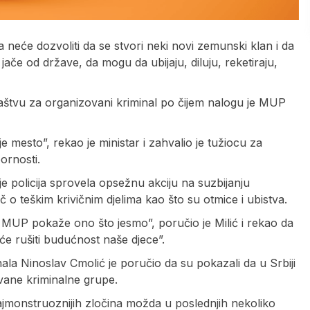
da neće dozvoliti da se stvori neki novi zemunski klan i da
ače od države, da mogu da ubijaju, diluju, reketiraju,
ilaštvu za organizovani kriminal po čijem nalogu je MUP
 mesto”, rekao je ministar i zahvalio je tužiocu za
ornosti.
e policija sprovela opsežnu akciju na suzbijanju
č o teškim krivičnim djelima kao što su otmice i ubistva.
MUP pokaže ono što jesmo”, poručio je Milić i rekao da
će rušiti budućnost naše djece”.
la Ninoslav Cmolić je poručio da su pokazali da u Srbiji
ovane kriminalne grupe.
najmonstruoznijih zločina možda u poslednjih nekoliko