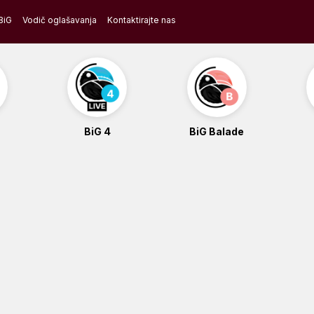
BiG
Vodič oglašavanja
Kontaktirajte nas
BiG 4
BiG Balade