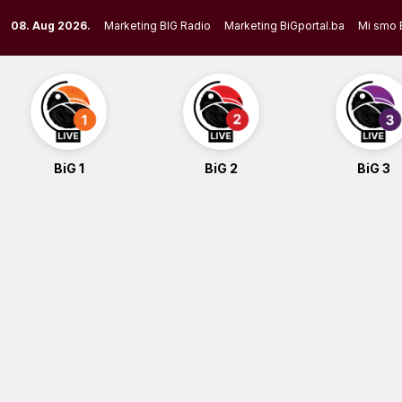
Skip
08. Aug 2026.
Marketing BIG Radio
Marketing BiGportal.ba
Mi smo 
to
content
BiG 1
BiG 2
BiG 3