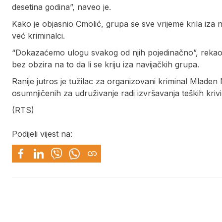
desetina godina”, naveo je.
Kako je objasnio Cmolić, grupa se sve vrijeme krila iza na
već kriminalci.
“Dokazaćemo ulogu svakog od njih pojedinačno”, rekao je 
bez obzira na to da li se kriju iza navijačkih grupa.
Ranije jutros je tužilac za organizovani kriminal Mlade
osumnjičenih za udruživanje radi izvršavanja teških kriv
(RTS)
Podijeli vijest na: