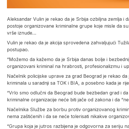
Aleksandar Vulin je rekao da je Srbija ozbiljna zemlja i 
postoje organizovane kriminalne grupe koje misle da su j
vrše iznude…
Vulin je rekao da je akcija sprovedena zahvaljujući Tuž
postupao.
“Možemo da kažemo da je Srbija danas bolje i bezbednije
organizovani kriminal na hrabrosti, profesionalizmu i up
Načelnik policijske uprave za grad Beograd je rekao da j
kriminala u saradnji sa TOK i BIA, a posebno kada je rije
“Vrlo smo odlučni da Beograd bude bezbedan grad i da 
kriminalne organizacije neće biti jače od zakona i da “ne
Načelnika Službe za borbu protiv organizovanog krimina
nema zaštićenih i da se neće tolerisati nikakve organiz
“Grupa koja je jutros razbijena je odgovorna za seriju 