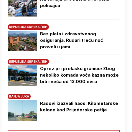
policajca
REPUBLIKA SRPSKA / BIH
Bez plata i zdravstvenog
osiguranja: Rudari treću noć
proveli u jami
REPUBLIKA SRPSKA / BIH
Oprez pri prelasku granice: Zbog
nekoliko komada voća kazna može
biti i veća od 13.000 evra
BANJA LUKA
Radovi izazvali haos: Kilometarske
kolone kod Prijedorske petlje