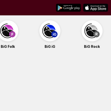
BiG Folk
BiG iG
BiG Rock