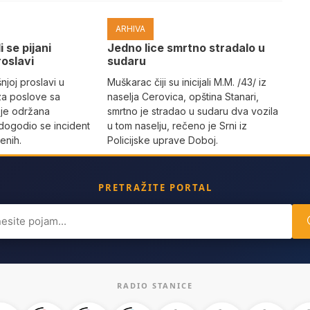
ARHIVA
i se pijani
Јedno lice smrtno stradalo u
roslavi
sudaru
joj proslavi u
Muškarac čiji su inicijali M.M. /43/ iz
za poslove sa
naselja Cerovica, opština Stanari,
 je održana
smrtno je stradao u sudaru dva vozila
dogodio se incident
u tom naselju, rečeno je Srni iz
enih.
Policijske uprave Doboj.
PRETRAŽITE PORTAL
ch
RADIO STANICE