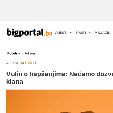
VIJESTI
SPORT
MAGAZIN
Početna
»
Arhiva
4. Februara 2021.
Vulin o hapšenjima: Nećemo dozvo
klana