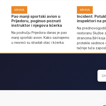
ARHIVA
ARHIVA
Pao manji sportski avion u
Incident: Potukl
Prijedoru, poginuo poznati
inspektori na p
instruktor i njegova kćerka
Na prednovogodišn
Na području Prijedora danas je pao
restoranu Službe 
manji sportski avion. Kako saznajemo
strancima BiH koja
u nesreći su stradali otac i kćerka.
protekle sedmice 
tačnije tuča zaposl
Sear
for: