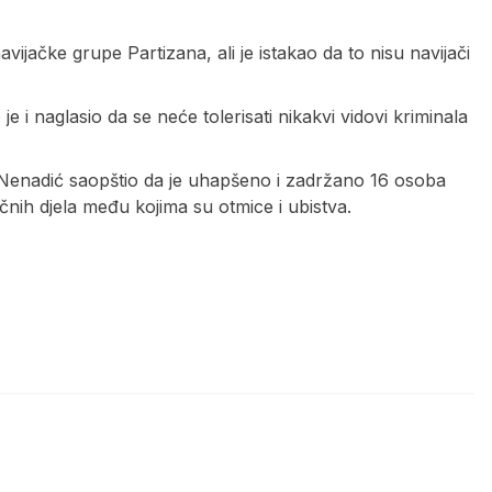
vijačke grupe Partizana, ali je istakao da to nisu navijači
i naglasio da se neće tolerisati nikakvi vidovi kriminala
n Nenadić saopštio da je uhapšeno i zadržano 16 osoba
ičnih djela među kojima su otmice i ubistva.