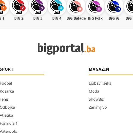
G 1
BiG 2
BiG 3
BiG 4
BiG Balade
BiG Folk
BiG iG
BiG
SPORT
MAGAZIN
Fudbal
Ljubav i seks
Košarka
Moda
Tenis
ShowBiz
Odbojka
Zanimljivo
Atletika
Formula 1
Vaterpolo