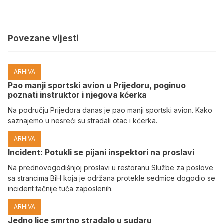
Povezane vijesti
ARHIVA
Pao manji sportski avion u Prijedoru, poginuo
poznati instruktor i njegova kćerka
Na području Prijedora danas je pao manji sportski avion. Kako
saznajemo u nesreći su stradali otac i kćerka.
ARHIVA
Incident: Potukli se pijani inspektori na proslavi
Na prednovogodišnjoj proslavi u restoranu Službe za poslove
sa strancima BiH koja je održana protekle sedmice dogodio se
incident tačnije tuča zaposlenih.
ARHIVA
Јedno lice smrtno stradalo u sudaru