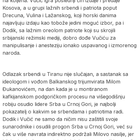
na koljena. Vučić igra poslednji čin izdaje i predaje
Kosova, a u grupi lažnih srbendi i patriota poput
Drecuna, Vulina i Lažanskog, koji horski danima
najavljuju izdaju kao tobože jedini moguć izbor, pa i
Dodik, sa lažnim oreolom patriote koji su skrojili
srbijanski režimski mediji, dobro dođe Vučiću za
manipulisanje i anesteziju ionako uspavanog i izmorenog
naroda.
Odlazak srbendi u Tiranu nije slučajan, a sastanak sa
ideologom i vođom Balkanskog trijumvirata Milom
Đukanovićem, na dan kada je u montiranom
kafkijanskom podgoričkom procesu na višegodišnju
robiju osudio lidere Srba u Crnoj Gori, je najbolji
pokazatelj o kakvim se srbendama i patriotima radi.
Dodik i Vučić ne samo da ničim nisu zaštitili svoje
sunarodnike i osudili progon Srba u Crnoj Gori, već su
čak u više navrata indirektno podržali Milovo nasilje, jer