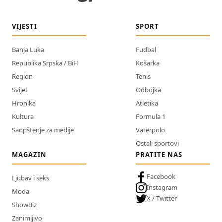
VIJESTI
SPORT
Banja Luka
Fudbal
Republika Srpska / BiH
Košarka
Region
Tenis
Svijet
Odbojka
Hronika
Atletika
Kultura
Formula 1
Saopštenje za medije
Vaterpolo
Ostali sportovi
MAGAZIN
PRATITE NAS
Facebook
Ljubav i seks
Instagram
Moda
X / Twitter
ShowBiz
Zanimljivo