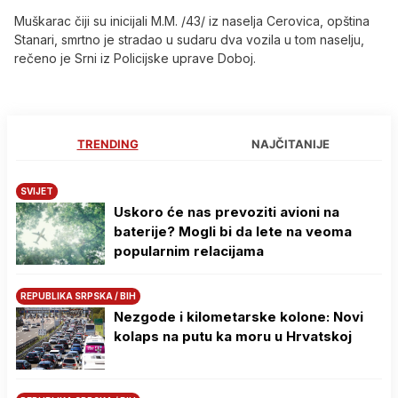
Muškarac čiji su inicijali M.M. /43/ iz naselja Cerovica, opština
Stanari, smrtno je stradao u sudaru dva vozila u tom naselju,
rečeno je Srni iz Policijske uprave Doboj.
TRENDING
NAJČITANIJE
SVIJET
Uskoro će nas prevoziti avioni na
baterije? Mogli bi da lete na veoma
popularnim relacijama
REPUBLIKA SRPSKA / BIH
Nezgode i kilometarske kolone: Novi
kolaps na putu ka moru u Hrvatskoj