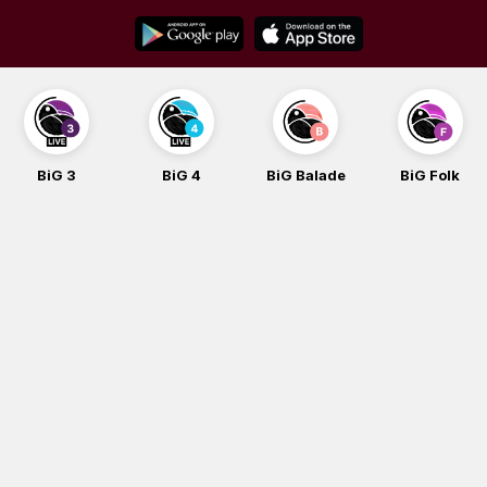
Skip
to
content
BiG 4
BiG Balade
BiG Folk
BiG iG