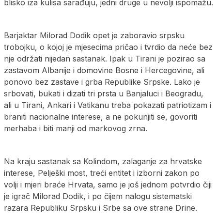
blisko iza kulisa sarađuju, jedni druge u nevolji ispomažu.
Barjaktar Milorad Dodik opet je zaboravio srpsku
trobojku, o kojoj je mjesecima pričao i tvrdio da neće bez
nje održati nijedan sastanak. Ipak u Tirani je pozirao sa
zastavom Albanije i domovine Bosne i Hercegovine, ali
ponovo bez zastave i grba Republike Srpske. Lako je
srbovati, bukati i dizati tri prsta u Banjaluci i Beogradu,
ali u Tirani, Ankari i Vatikanu treba pokazati patriotizam i
braniti nacionalne interese, a ne pokunjiti se, govoriti
merhaba i biti manji od markovog zrna.
Na kraju sastanak sa Kolindom, zalaganje za hrvatske
interese, Pelješki most, treći entitet i izborni zakon po
volji i mjeri braće Hrvata, samo je još jednom potvrdio čiji
je igrač Milorad Dodik, i po čijem nalogu sistematski
razara Republiku Srpsku i Srbe sa ove strane Drine.