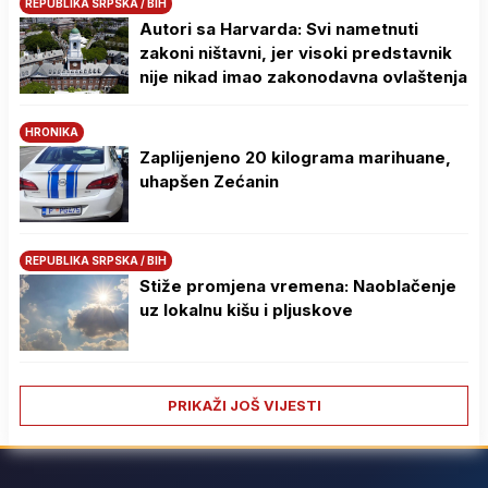
REPUBLIKA SRPSKA / BIH
Autori sa Harvarda: Svi nametnuti
zakoni ništavni, jer visoki predstavnik
nije nikad imao zakonodavna ovlaštenja
HRONIKA
Zaplijenjeno 20 kilograma marihuane,
uhapšen Zećanin
REPUBLIKA SRPSKA / BIH
Stiže promjena vremena: Naoblačenje
uz lokalnu kišu i pljuskove
PRIKAŽI JOŠ VIJESTI