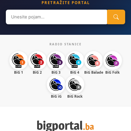
PRETRAŽITE PORTAL
Search
for:
RADIO STANICE
BiG 1
BiG 2
BiG 3
BiG 4
BiG Balade
BiG Folk
BiG iG
BiG Rock