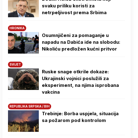
svaku priliku koristi za
netrpeljivost prema Srbima
HRONIKA
Osumnjičeni za pomaganje u
napadu na Dabića ide na slobodu:
Nikoliću predložen kućni pritvor
SVIJET
Ruske snage otkrile dokaze:
Ukrajinski vojnici poslužili za
eksperiment, na njima isprobana
vakcina
REPUBLIKA SRPSKA / BIH
Trebinje: Borba uspjela, situacija
sa požarom pod kontrolom