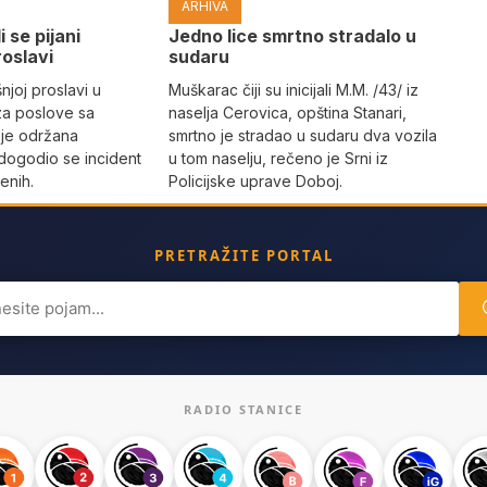
ARHIVA
i se pijani
Јedno lice smrtno stradalo u
roslavi
sudaru
joj proslavi u
Muškarac čiji su inicijali M.M. /43/ iz
za poslove sa
naselja Cerovica, opština Stanari,
 je održana
smrtno je stradao u sudaru dva vozila
dogodio se incident
u tom naselju, rečeno je Srni iz
enih.
Policijske uprave Doboj.
PRETRAŽITE PORTAL
ch
RADIO STANICE