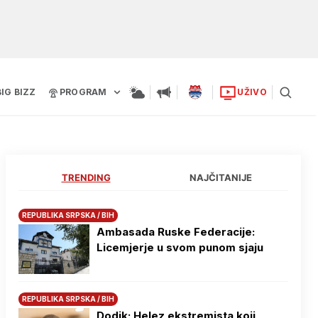
BIG BIZZ
PROGRAM
UŽIVO
TRENDING
NAJČITANIJE
REPUBLIKA SRPSKA / BIH
Ambasada Ruske Federacije:
Licemjerje u svom punom sjaju
REPUBLIKA SRPSKA / BIH
Dodik: Helez ekstremista koji