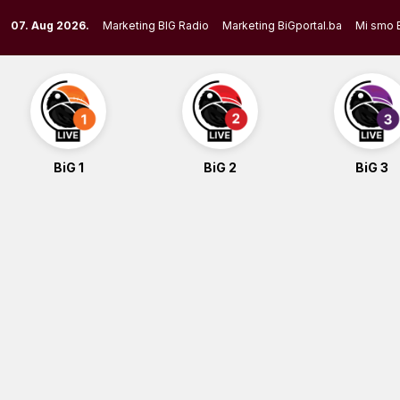
Skip
07. Aug 2026.
Marketing BIG Radio
Marketing BiGportal.ba
Mi smo 
to
content
BiG 1
BiG 2
BiG 3