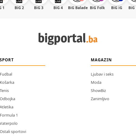
G 1
BiG 2
BiG 3
BiG 4
BiG Balade
BiG Folk
BiG iG
BiG
SPORT
MAGAZIN
Fudbal
Ljubav i seks
Košarka
Moda
Tenis
ShowBiz
Odbojka
Zanimljivo
Atletika
Formula 1
Vaterpolo
Ostali sportovi