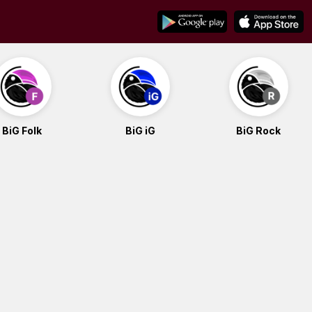
BiG Folk
BiG iG
BiG Rock