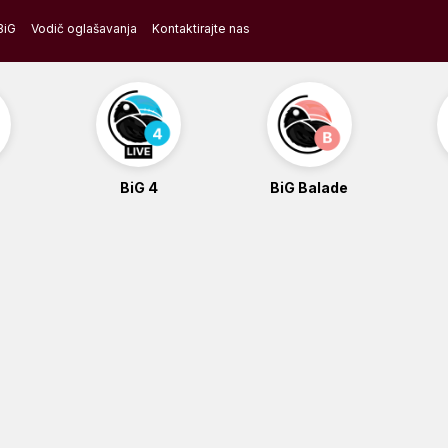
BiG
Vodič oglašavanja
Kontaktirajte nas
BiG 4
BiG Balade