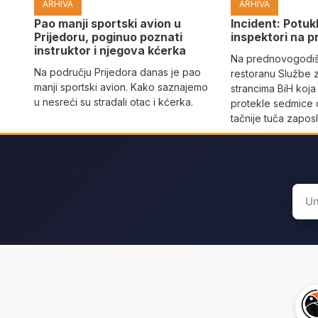
ARHIVA
ARHIVA
Pao manji sportski avion u
Incident: Potukl
Prijedoru, poginuo poznati
inspektori na p
instruktor i njegova kćerka
Na prednovogodišn
Na području Prijedora danas je pao
restoranu Službe 
manji sportski avion. Kako saznajemo
strancima BiH koja
u nesreći su stradali otac i kćerka.
protekle sedmice 
tačnije tuča zaposl
Sear
for: