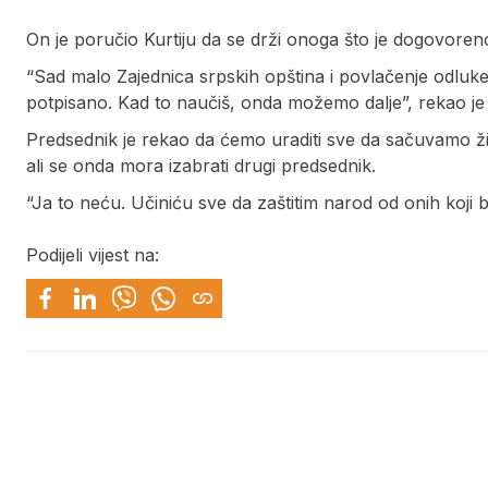
On je poručio Kurtiju da se drži onoga što je dogovoren
“Sad malo Zajednica srpskih opština i povlačenje odluke 
potpisano. Kad to naučiš, onda možemo dalje”, rekao je
Predsednik je rekao da ćemo uraditi sve da sačuvamo živo
ali se onda mora izabrati drugi predsednik.
“Ja to neću. Učiniću sve da zaštitim narod od onih koji b
Podijeli vijest na: