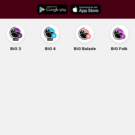
Skip
to
content
BiG 3
BiG 4
BiG Balade
BiG Folk