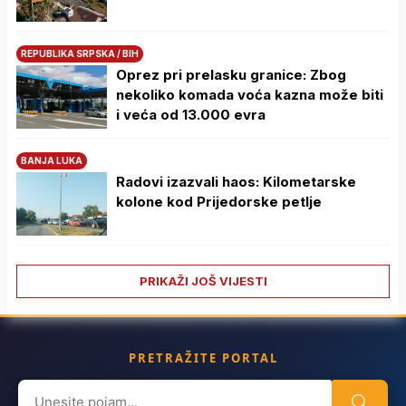
REPUBLIKA SRPSKA / BIH
Oprez pri prelasku granice: Zbog
nekoliko komada voća kazna može biti
i veća od 13.000 evra
BANJA LUKA
Radovi izazvali haos: Kilometarske
kolone kod Prijedorske petlje
PRIKAŽI JOŠ VIJESTI
PRETRAŽITE PORTAL
Search