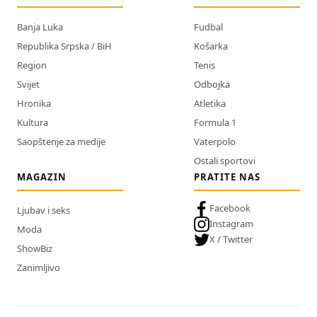
Banja Luka
Fudbal
Republika Srpska / BiH
Košarka
Region
Tenis
Svijet
Odbojka
Hronika
Atletika
Kultura
Formula 1
Saopštenje za medije
Vaterpolo
Ostali sportovi
MAGAZIN
PRATITE NAS
Facebook
Ljubav i seks
Instagram
Moda
X / Twitter
ShowBiz
Zanimljivo