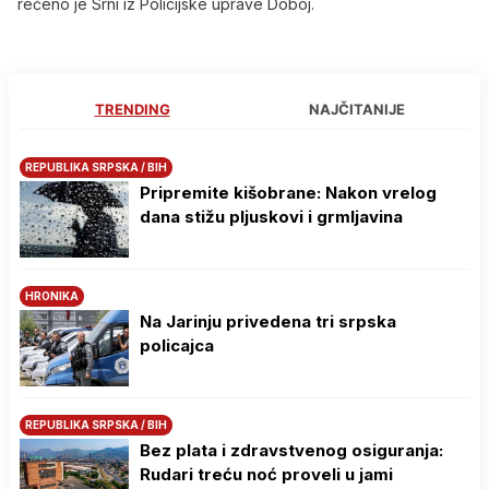
rečeno je Srni iz Policijske uprave Doboj.
TRENDING
NAJČITANIJE
REPUBLIKA SRPSKA / BIH
Pripremite kišobrane: Nakon vrelog
dana stižu pljuskovi i grmljavina
HRONIKA
Na Јarinju privedena tri srpska
policajca
REPUBLIKA SRPSKA / BIH
Bez plata i zdravstvenog osiguranja:
Rudari treću noć proveli u jami