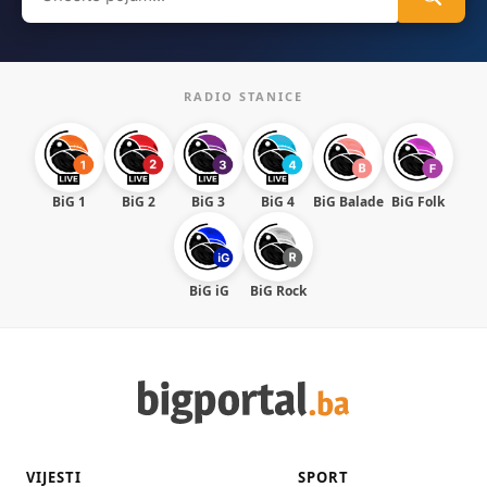
for:
RADIO STANICE
BiG 1
BiG 2
BiG 3
BiG 4
BiG Balade
BiG Folk
BiG iG
BiG Rock
VIJESTI
SPORT