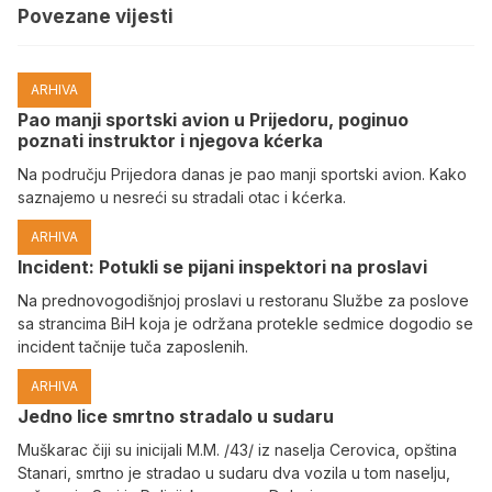
Povezane vijesti
ARHIVA
Pao manji sportski avion u Prijedoru, poginuo
poznati instruktor i njegova kćerka
Na području Prijedora danas je pao manji sportski avion. Kako
saznajemo u nesreći su stradali otac i kćerka.
ARHIVA
Incident: Potukli se pijani inspektori na proslavi
Na prednovogodišnjoj proslavi u restoranu Službe za poslove
sa strancima BiH koja je održana protekle sedmice dogodio se
incident tačnije tuča zaposlenih.
ARHIVA
Јedno lice smrtno stradalo u sudaru
Muškarac čiji su inicijali M.M. /43/ iz naselja Cerovica, opština
Stanari, smrtno je stradao u sudaru dva vozila u tom naselju,