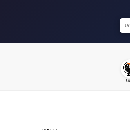
Sear
for:
Bi