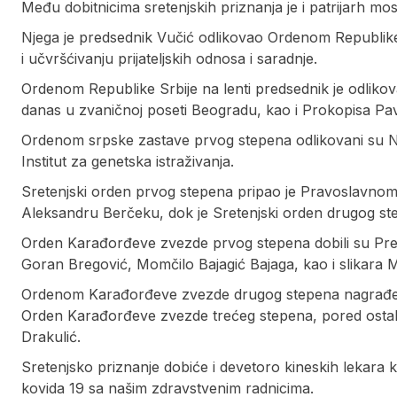
Među dobitnicima sretenjskih priznanja je i patrijarh mosko
Njega je predsednik Vučić odlikovao Ordenom Republike Sr
i učvršćivanju prijateljskih odnosa i saradnje.
Ordenom Republike Srbije na lenti predsednik je odlikov
danas u zvaničnoj poseti Beogradu, kao i Prokopisa Pa
Ordenom srpske zastave prvog stepena odlikovani su Nikos
Institut za genetska istraživanja.
Sretenjski orden prvog stepena pripao je Pravoslavnom
Aleksandru Berčeku, dok je Sretenjski orden drugog st
Orden Karađorđeve zvezde prvog stepena dobili su Pred
Goran Bregović, Momčilo Bajagić Bajaga, kao i slikara 
Ordenom Karađorđeve zvezde drugog stepena nagrađen j
Orden Karađorđeve zvezde trećeg stepena, pored ostalih
Drakulić.
Sretenjsko priznanje dobiće i devetoro kineskih lekara ko
kovida 19 sa našim zdravstvenim radnicima.