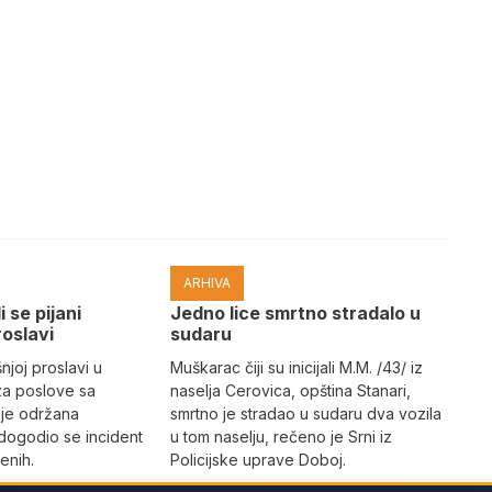
ARHIVA
i se pijani
Јedno lice smrtno stradalo u
roslavi
sudaru
joj proslavi u
Muškarac čiji su inicijali M.M. /43/ iz
za poslove sa
naselja Cerovica, opština Stanari,
 je održana
smrtno je stradao u sudaru dva vozila
dogodio se incident
u tom naselju, rečeno je Srni iz
enih.
Policijske uprave Doboj.