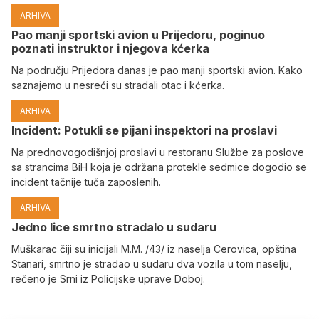
ARHIVA
Pao manji sportski avion u Prijedoru, poginuo
poznati instruktor i njegova kćerka
Na području Prijedora danas je pao manji sportski avion. Kako
saznajemo u nesreći su stradali otac i kćerka.
ARHIVA
Incident: Potukli se pijani inspektori na proslavi
Na prednovogodišnjoj proslavi u restoranu Službe za poslove
sa strancima BiH koja je održana protekle sedmice dogodio se
incident tačnije tuča zaposlenih.
ARHIVA
Јedno lice smrtno stradalo u sudaru
Muškarac čiji su inicijali M.M. /43/ iz naselja Cerovica, opština
Stanari, smrtno je stradao u sudaru dva vozila u tom naselju,
rečeno je Srni iz Policijske uprave Doboj.