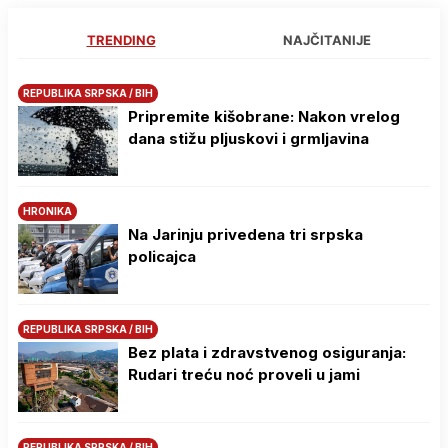
TRENDING
NAJČITANIJE
REPUBLIKA SRPSKA / BIH
Pripremite kišobrane: Nakon vrelog
dana stižu pljuskovi i grmljavina
HRONIKA
Na Јarinju privedena tri srpska
policajca
REPUBLIKA SRPSKA / BIH
Bez plata i zdravstvenog osiguranja:
Rudari treću noć proveli u jami
REPUBLIKA SRPSKA / BIH