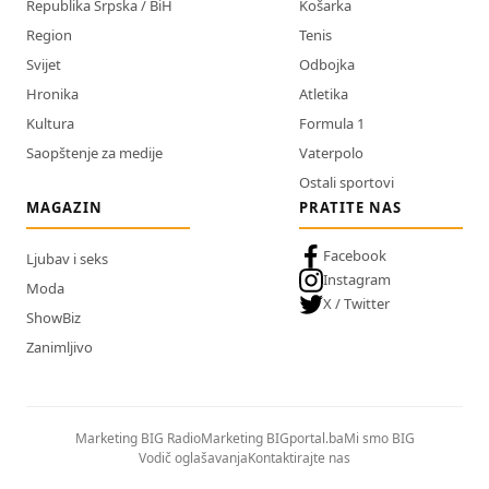
Republika Srpska / BiH
Košarka
Region
Tenis
Svijet
Odbojka
Hronika
Atletika
Kultura
Formula 1
Saopštenje za medije
Vaterpolo
Ostali sportovi
MAGAZIN
PRATITE NAS
Facebook
Ljubav i seks
Instagram
Moda
X / Twitter
ShowBiz
Zanimljivo
Marketing BIG Radio
Marketing BIGportal.ba
Mi smo BIG
Vodič oglašavanja
Kontaktirajte nas