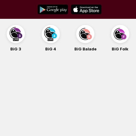
Skip
to
content
BiG 3
BiG 4
BiG Balade
BiG Folk