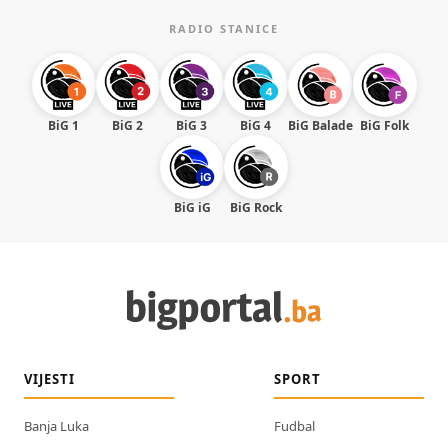
RADIO STANICE
BiG 1
BiG 2
BiG 3
BiG 4
BiG Balade
BiG Folk
BiG iG
BiG Rock
VIJESTI
SPORT
Banja Luka
Fudbal