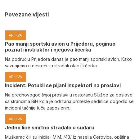
Povezane vijesti
ARHIVA
Pao manji sportski avion u Prijedoru, poginuo
poznati instruktor i njegova kćerka
Na području Prijedora danas je pao manji sportski avion. Kako
saznajemo u nesreći su stradali otac i kćerka.
ARHIVA
Incident: Potukli se pijani inspektori na proslavi
Na prednovogodišnjoj proslavi u restoranu Službe za poslove
sa strancima BiH koja je održana protekle sedmice dogodio se
incident tačnije tuča zaposlenih.
ARHIVA
Јedno lice smrtno stradalo u sudaru
Muškarac čiji su inicijali M.M. /43/ iz naselja Cerovica, opština