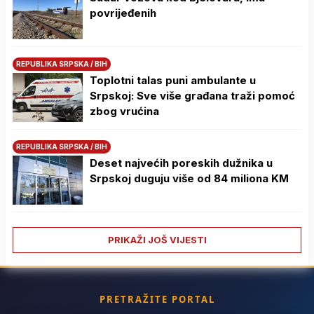
povrijeđenih
REPUBLIKA SRPSKA / BIH
Toplotni talas puni ambulante u
Srpskoj: Sve više građana traži pomoć
zbog vrućina
REPUBLIKA SRPSKA / BIH
Deset najvećih poreskih dužnika u
Srpskoj duguju više od 84 miliona KM
PRIKAŽI JOŠ VIJESTI
PRETRAŽITE PORTAL