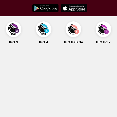
Skip
to
content
BiG 3
BiG 4
BiG Balade
BiG Folk