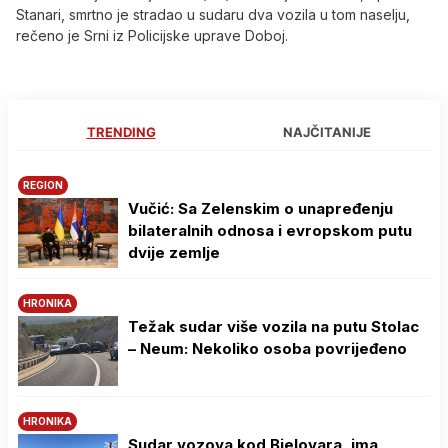
Stanari, smrtno je stradao u sudaru dva vozila u tom naselju,
rečeno je Srni iz Policijske uprave Doboj.
TRENDING
NAJČITANIJE
REGION
Vučić: Sa Zelenskim o unapređenju
bilateralnih odnosa i evropskom putu
dvije zemlje
HRONIKA
Težak sudar više vozila na putu Stolac
– Neum: Nekoliko osoba povrijeđeno
HRONIKA
Sudar vozova kod Bjelovara, ima