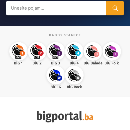
Search
for:
RADIO STANICE
BiG 1
BiG 2
BiG 3
BiG 4
BiG Balade
BiG Folk
BiG iG
BiG Rock