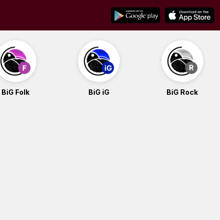
BiG Folk
BiG iG
BiG Rock