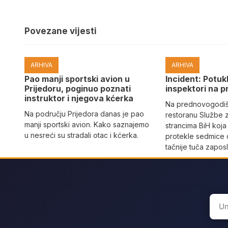
Povezane vijesti
ARHIVA
ARHIVA
Pao manji sportski avion u
Incident: Potukl
Prijedoru, poginuo poznati
inspektori na p
instruktor i njegova kćerka
Na prednovogodišn
Na području Prijedora danas je pao
restoranu Službe 
manji sportski avion. Kako saznajemo
strancima BiH koja
u nesreći su stradali otac i kćerka.
protekle sedmice 
tačnije tuča zaposl
Sear
for: