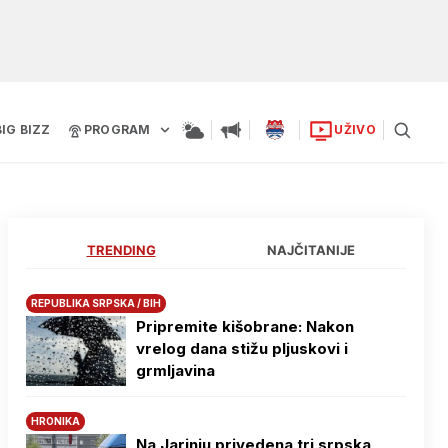
BIG BIZZ
PROGRAM
UŽIVO
TRENDING
NAJČITANIJE
REPUBLIKA SRPSKA / BIH
Pripremite kišobrane: Nakon
vrelog dana stižu pljuskovi i
grmljavina
HRONIKA
Na Јarinju privedena tri srpska