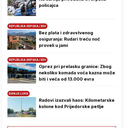
policajca
REPUBLIKA SRPSKA / BIH
Bez plata i zdravstvenog
osiguranja: Rudari treću noć
proveli u jami
REPUBLIKA SRPSKA / BIH
Oprez pri prelasku granice: Zbog
nekoliko komada voća kazna može
biti i veća od 13.000 evra
BANJA LUKA
Radovi izazvali haos: Kilometarske
kolone kod Prijedorske petlje