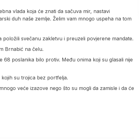
ebna vlada koja će znati da sačuva mir, nastavi
darski duh naše zemlje. Želim vam mnogo uspeha na tom
 položili svečanu zakletvu i preuzeli povjerene mandate.
m Brnabić na čelu.
e 68 poslanika bilo protiv. Među onima koji su glasali nije
ojih su trojica bez portfelja.
 mnogo veće izazove nego što su mogli da zamisle i da će