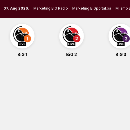
Skip
07. Aug 2026.
Marketing BIG Radio
Marketing BiGportal.ba
Mi smo 
to
content
BiG 1
BiG 2
BiG 3