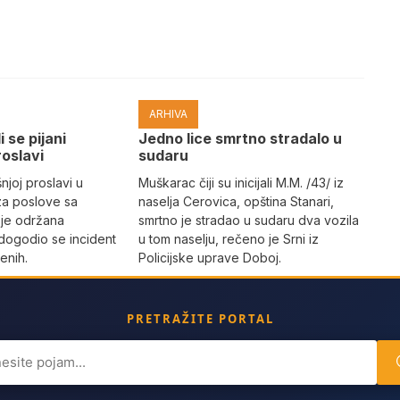
ARHIVA
i se pijani
Јedno lice smrtno stradalo u
roslavi
sudaru
joj proslavi u
Muškarac čiji su inicijali M.M. /43/ iz
za poslove sa
naselja Cerovica, opština Stanari,
 je održana
smrtno je stradao u sudaru dva vozila
dogodio se incident
u tom naselju, rečeno je Srni iz
enih.
Policijske uprave Doboj.
PRETRAŽITE PORTAL
ch