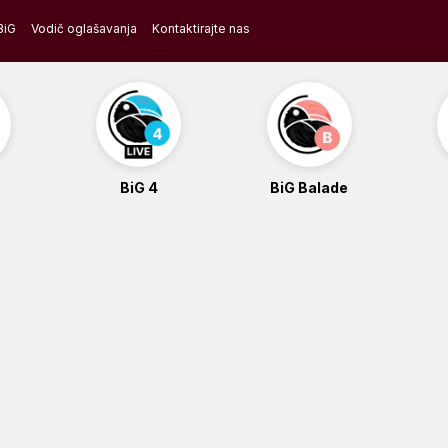
BiG
Vodič oglašavanja
Kontaktirajte nas
BiG 4
BiG Balade