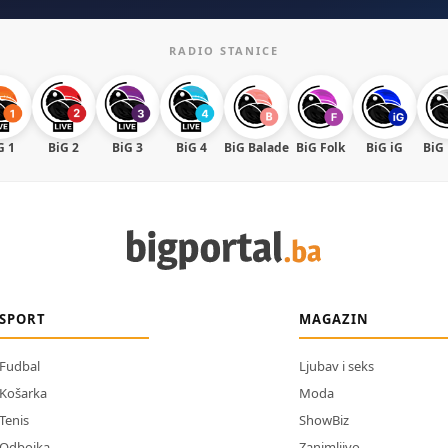
RADIO STANICE
G 1
BiG 2
BiG 3
BiG 4
BiG Balade
BiG Folk
BiG iG
BiG
SPORT
MAGAZIN
Fudbal
Ljubav i seks
Košarka
Moda
Tenis
ShowBiz
Odbojka
Zanimljivo