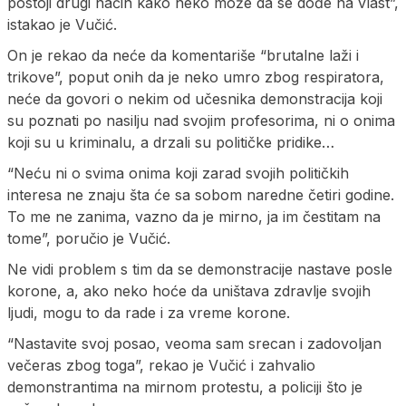
postoji drugi način kako neko može da se dođe na vlast”,
istakao je Vučić.
On je rekao da neće da komentariše “brutalne laži i
trikove”, poput onih da je neko umro zbog respiratora,
neće da govori o nekim od učesnika demonstracija koji
su poznati po nasilju nad svojim profesorima, ni o onima
koji su u kriminalu, a drzali su političke pridike…
“Neću ni o svima onima koji zarad svojih političkih
interesa ne znaju šta će sa sobom naredne četiri godine.
To me ne zanima, vazno da je mirno, ja im čestitam na
tome”, poručio je Vučić.
Ne vidi problem s tim da se demonstracije nastave posle
korone, a, ako neko hoće da uništava zdravlje svojih
ljudi, mogu to da rade i za vreme korone.
“Nastavite svoj posao, veoma sam srecan i zadovoljan
večeras zbog toga”, rekao je Vučić i zahvalio
demonstrantima na mirnom protestu, a policiji što je