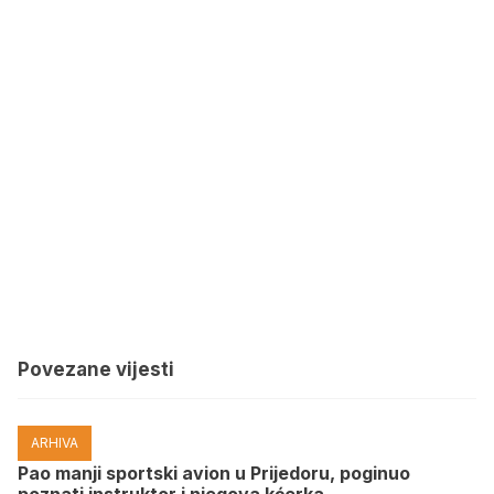
Povezane vijesti
ARHIVA
Pao manji sportski avion u Prijedoru, poginuo
poznati instruktor i njegova kćerka