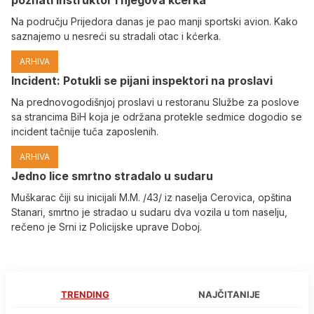
Na području Prijedora danas je pao manji sportski avion. Kako
saznajemo u nesreći su stradali otac i kćerka.
ARHIVA
Incident: Potukli se pijani inspektori na proslavi
Na prednovogodišnjoj proslavi u restoranu Službe za poslove
sa strancima BiH koja je održana protekle sedmice dogodio se
incident tačnije tuča zaposlenih.
ARHIVA
Јedno lice smrtno stradalo u sudaru
Muškarac čiji su inicijali M.M. /43/ iz naselja Cerovica, opština
Stanari, smrtno je stradao u sudaru dva vozila u tom naselju,
rečeno je Srni iz Policijske uprave Doboj.
TRENDING
NAJČITANIJE