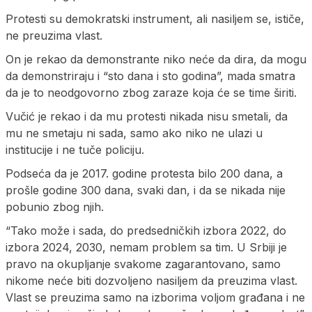
Protesti su demokratski instrument, ali nasiljem se, ističe,
ne preuzima vlast.
On je rekao da demonstrante niko neće da dira, da mogu
da demonstriraju i “sto dana i sto godina”, mada smatra
da je to neodgovorno zbog zaraze koja će se time širiti.
Vučić je rekao i da mu protesti nikada nisu smetali, da
mu ne smetaju ni sada, samo ako niko ne ulazi u
institucije i ne tuče policiju.
Podseća da je 2017. godine protesta bilo 200 dana, a
prošle godine 300 dana, svaki dan, i da se nikada nije
pobunio zbog njih.
“Tako može i sada, do predsedničkih izbora 2022, do
izbora 2024, 2030, nemam problem sa tim. U Srbiji je
pravo na okupljanje svakome zagarantovano, samo
nikome neće biti dozvoljeno nasiljem da preuzima vlast.
Vlast se preuzima samo na izborima voljom građana i ne