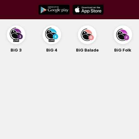
Skip
to
content
BiG 3
BiG 4
BiG Balade
BiG Folk