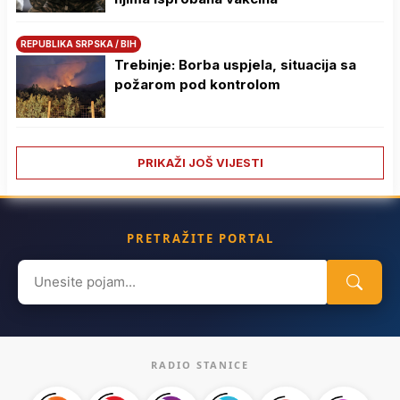
REPUBLIKA SRPSKA / BIH
Trebinje: Borba uspjela, situacija sa
požarom pod kontrolom
PRIKAŽI JOŠ VIJESTI
PRETRAŽITE PORTAL
Search
for:
RADIO STANICE