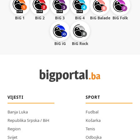
BiG 1
BiG 2
BiG 3
BiG 4
BiG Balade
BiG Folk
BiG iG
BiG Rock
VIJESTI
SPORT
Banja Luka
Fudbal
Republika Srpska / BiH
Košarka
Region
Tenis
Svijet
Odbojka