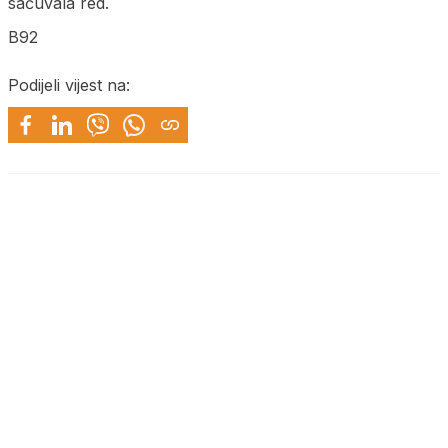
sačuvala red.
B92
Podijeli vijest na: