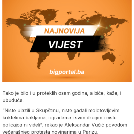
Tako je bilo i u proteklih osam godina, a biće, kaže, i
ubuduće.
“Niste ulazili u Skupštinu, niste gađali molotovljevim
koktelima bakljama, ogradama i svim drugim i niste
policajca ni videli”, rekao je Aleksandar Vučić povodom
večerašnjeg protesta novinarima u Parizu.