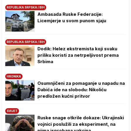
REPUBLIKA SRPSKA / BIH
Ambasada Ruske Federacije:
Licemjerje u svom punom sjaju
REPUBLIKA SRPSKA / BIH
Dodik: Helez ekstremista koji svaku
priliku koristi za netrpeljivost prema
Srbima
HRONIKA
Osumnjičeni za pomaganje u napadu na
Dabića ide na slobodu: Nikoliću
predložen kućni pritvor
SVIJET
Ruske snage otkrile dokaze: Ukrajinski
vojnici poslužili za eksperiment, na
njima isprobana vakcina