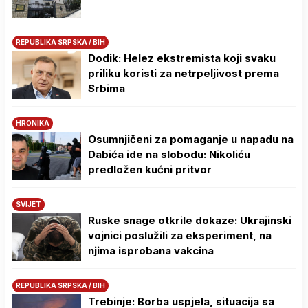
REPUBLIKA SRPSKA / BIH
Dodik: Helez ekstremista koji svaku
priliku koristi za netrpeljivost prema
Srbima
HRONIKA
Osumnjičeni za pomaganje u napadu na
Dabića ide na slobodu: Nikoliću
predložen kućni pritvor
SVIJET
Ruske snage otkrile dokaze: Ukrajinski
vojnici poslužili za eksperiment, na
njima isprobana vakcina
REPUBLIKA SRPSKA / BIH
Trebinje: Borba uspjela, situacija sa