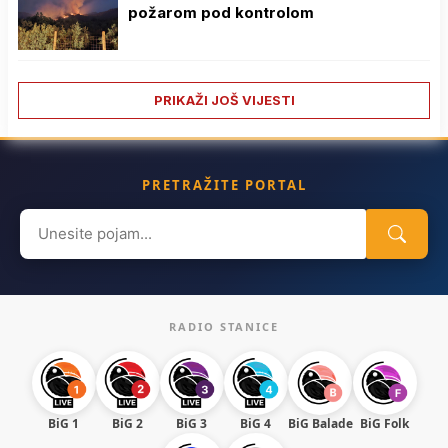
požarom pod kontrolom
PRIKAŽI JOŠ VIJESTI
PRETRAŽITE PORTAL
Search
for:
RADIO STANICE
BiG 1
BiG 2
BiG 3
BiG 4
BiG Balade
BiG Folk