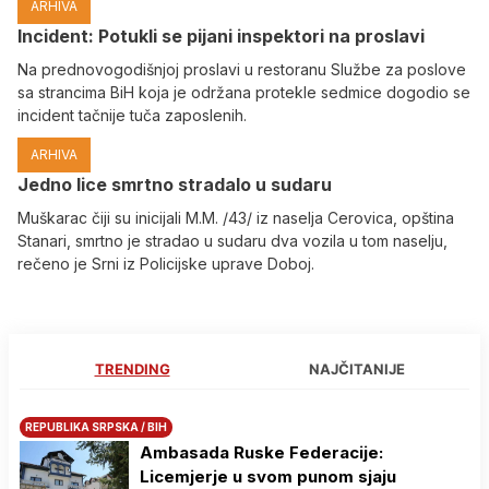
ARHIVA
Incident: Potukli se pijani inspektori na proslavi
Na prednovogodišnjoj proslavi u restoranu Službe za poslove
sa strancima BiH koja je održana protekle sedmice dogodio se
incident tačnije tuča zaposlenih.
ARHIVA
Јedno lice smrtno stradalo u sudaru
Muškarac čiji su inicijali M.M. /43/ iz naselja Cerovica, opština
Stanari, smrtno je stradao u sudaru dva vozila u tom naselju,
rečeno je Srni iz Policijske uprave Doboj.
TRENDING
NAJČITANIJE
REPUBLIKA SRPSKA / BIH
Ambasada Ruske Federacije:
Licemjerje u svom punom sjaju