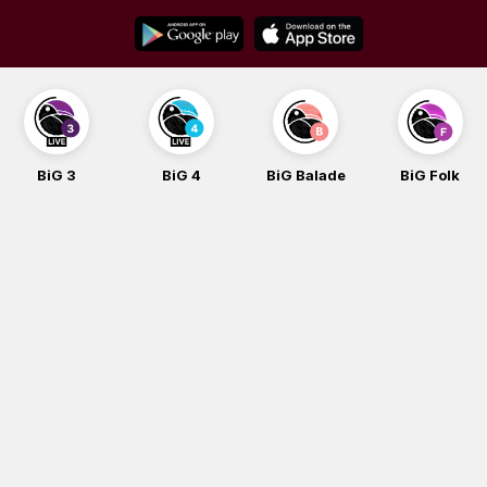
Skip
to
content
BiG 3
BiG 4
BiG Balade
BiG Folk