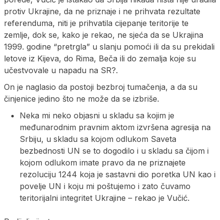
protiv Ukrajine, da ne priznaje i ne prihvata rezultate
referenduma, niti je prihvatila cijepanje teritorije te
zemlje, dok se, kako je rekao, ne sjeća da se Ukrajina
1999. godine “pretrgla” u slanju pomoći ili da su prekidali
letove iz Kijeva, do Rima, Beča ili do zemalja koje su
učestvovale u napadu na SR?.
On je naglasio da postoji bezbroj tumačenja, a da su
činjenice jedino što ne može da se izbriše.
Neka mi neko objasni u skladu sa kojim je
međunarodnim pravnim aktom izvršena agresija na
Srbiju, u skladu sa kojom odlukom Saveta
bezbednosti UN se to dogodilo i u skladu sa čijom i
kojom odlukom imate pravo da ne priznajete
rezoluciju 1244 koja je sastavni dio poretka UN kao i
povelje UN i koju mi poštujemo i zato čuvamo
teritorijalni integritet Ukrajine – rekao je Vučić.