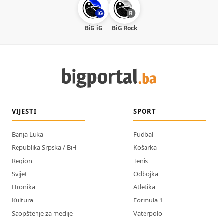
BiG iG
BiG Rock
VIJESTI
SPORT
Banja Luka
Fudbal
Republika Srpska / BiH
Košarka
Region
Tenis
Svijet
Odbojka
Hronika
Atletika
Kultura
Formula 1
Saopštenje za medije
Vaterpolo