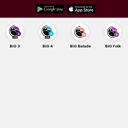
Skip
to
content
BiG 3
BiG 4
BiG Balade
BiG Folk