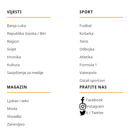
VIJESTI
SPORT
Banja Luka
Fudbal
Republika Srpska / BiH
Košarka
Region
Tenis
Svijet
Odbojka
Hronika
Atletika
Kultura
Formula 1
Saopštenje za medije
Vaterpolo
Ostali sportovi
MAGAZIN
PRATITE NAS
Facebook
Ljubav i seks
Instagram
Moda
X / Twitter
ShowBiz
Zanimljivo