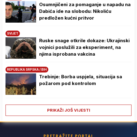
Osumnjičeni za pomaganje u napadu na
Dabića ide na slobodu: Nikoliću
predložen kućni pritvor
SVIJET
Ruske snage otkrile dokaze: Ukrajinski
vojnici poslužili za eksperiment, na
njima isprobana vakcina
REPUBLIKA SRPSKA / BIH
Trebinje: Borba uspjela, situacija sa
požarom pod kontrolom
PRIKAŽI JOŠ VIJESTI
PRETRAŽITE PORTAL