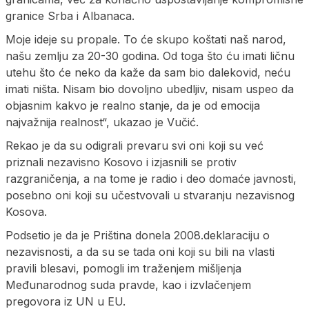
granice Srba i Albanaca.
Moje ideje su propale. To će skupo koštati naš narod,
našu zemlju za 20-30 godina. Od toga što ću imati ličnu
utehu što će neko da kaže da sam bio dalekovid, neću
imati ništa. Nisam bio dovoljno ubedljiv, nisam uspeo da
objasnim kakvo je realno stanje, da je od emocija
najvažnija realnost“, ukazao je Vučić.
Rekao je da su odigrali prevaru svi oni koji su već
priznali nezavisno Kosovo i izjasnili se protiv
razgraničenja, a na tome je radio i deo domaće javnosti,
posebno oni koji su učestvovali u stvaranju nezavisnog
Kosova.
Podsetio je da je Priština donela 2008.deklaraciju o
nezavisnosti, a da su se tada oni koji su bili na vlasti
pravili blesavi, pomogli im traženjem mišljenja
Međunarodnog suda pravde, kao i izvlačenjem
pregovora iz UN u EU.