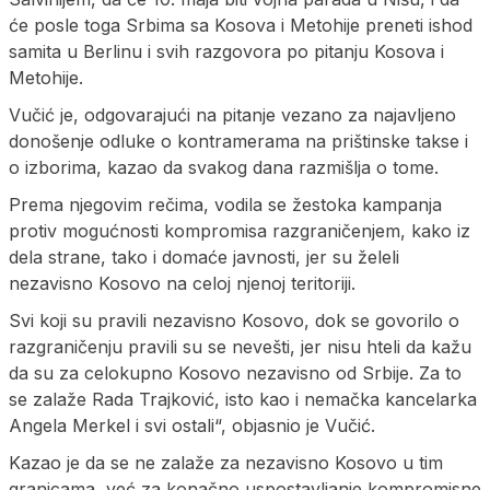
će posle toga Srbima sa Kosova i Metohije preneti ishod
samita u Berlinu i svih razgovora po pitanju Kosova i
Metohije.
Vučić je, odgovarajući na pitanje vezano za najavljeno
donošenje odluke o kontramerama na prištinske takse i
o izborima, kazao da svakog dana razmišlja o tome.
Prema njegovim rečima, vodila se žestoka kampanja
protiv mogućnosti kompromisa razgraničenjem, kako iz
dela strane, tako i domaće javnosti, jer su želeli
nezavisno Kosovo na celoj njenoj teritoriji.
Svi koji su pravili nezavisno Kosovo, dok se govorilo o
razgraničenju pravili su se nevešti, jer nisu hteli da kažu
da su za celokupno Kosovo nezavisno od Srbije. Za to
se zalaže Rada Trajković, isto kao i nemačka kancelarka
Angela Merkel i svi ostali“, objasnio je Vučić.
Kazao je da se ne zalaže za nezavisno Kosovo u tim
granicama, već za konačno uspostavljanje kompromisne