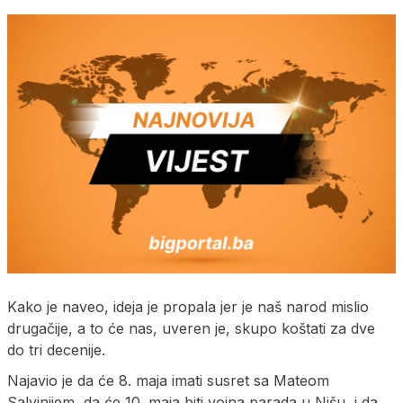
Kako je naveo, ideja je propala jer je naš narod mislio
drugačije, a to će nas, uveren je, skupo koštati za dve
do tri decenije.
Najavio je da će 8. maja imati susret sa Mateom
Salvinijem, da će 10. maja biti vojna parada u Nišu, i da