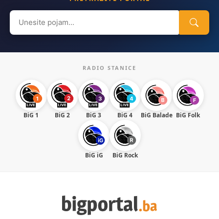
Search
for:
RADIO STANICE
BiG 1
BiG 2
BiG 3
BiG 4
BiG Balade
BiG Folk
BiG iG
BiG Rock