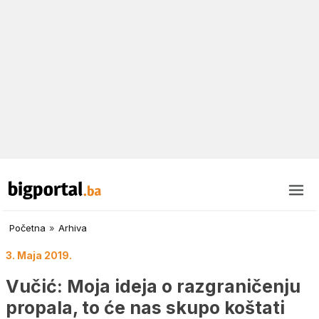
Početna
»
Arhiva
3. Maja 2019.
Vučić: Moja ideja o razgraničenju
propala, to će nas skupo koštati