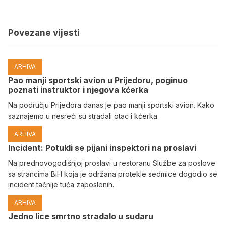
Povezane vijesti
ARHIVA
Pao manji sportski avion u Prijedoru, poginuo
poznati instruktor i njegova kćerka
Na području Prijedora danas je pao manji sportski avion. Kako
saznajemo u nesreći su stradali otac i kćerka.
ARHIVA
Incident: Potukli se pijani inspektori na proslavi
Na prednovogodišnjoj proslavi u restoranu Službe za poslove
sa strancima BiH koja je održana protekle sedmice dogodio se
incident tačnije tuča zaposlenih.
ARHIVA
Јedno lice smrtno stradalo u sudaru