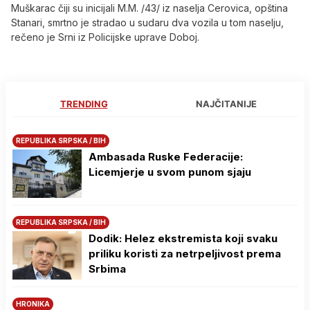
Muškarac čiji su inicijali M.M. /43/ iz naselja Cerovica, opština
Stanari, smrtno je stradao u sudaru dva vozila u tom naselju,
rečeno je Srni iz Policijske uprave Doboj.
TRENDING
NAJČITANIJE
REPUBLIKA SRPSKA / BIH
Ambasada Ruske Federacije:
Licemjerje u svom punom sjaju
REPUBLIKA SRPSKA / BIH
Dodik: Helez ekstremista koji svaku
priliku koristi za netrpeljivost prema
Srbima
HRONIKA