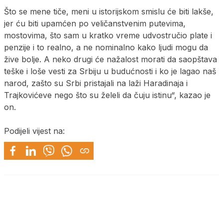
Što se mene tiče, meni u istorijskom smislu će biti lakše,
jer ću biti upamćen po veličanstvenim putevima,
mostovima, što sam u kratko vreme udvostručio plate i
penzije i to realno, a ne nominalno kako ljudi mogu da
žive bolje. A neko drugi će nažalost morati da saopštava
teške i loše vesti za Srbiju u budućnosti i ko je lagao naš
narod, zašto su Srbi pristajali na laži Haradinaja i
Trajkovićeve nego što su želeli da čuju istinu“, kazao je
on.
Podijeli vijest na: