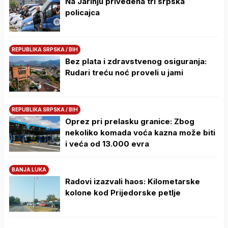
Na Јarinju privedena tri srpska
policajca
REPUBLIKA SRPSKA / BIH
Bez plata i zdravstvenog osiguranja:
Rudari treću noć proveli u jami
REPUBLIKA SRPSKA / BIH
Oprez pri prelasku granice: Zbog
nekoliko komada voća kazna može biti
i veća od 13.000 evra
BANJA LUKA
Radovi izazvali haos: Kilometarske
kolone kod Prijedorske petlje