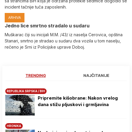
sa strancima BiH koja je održana protekle sedmice dogodio se
incident tačnije tuča zaposlenih.
ARHIVA
Јedno lice smrtno stradalo u sudaru
Muškarac čiji su inicijali M.M. /43/ iz naselja Cerovica, opština
Stanari, smrtno je stradao u sudaru dva vozila u tom naselju,
rečeno je Srni iz Policijske uprave Doboj.
TRENDING
NAJČITANIJE
REPUBLIKA SRPSKA / BIH
Pripremite kišobrane: Nakon vrelog
dana stižu pljuskovi i grmljavina
HRONIKA