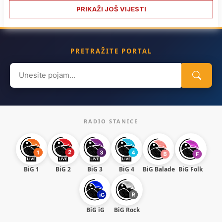
PRIKAŽI JOŠ VIJESTI
PRETRAŽITE PORTAL
Search
for:
RADIO STANICE
BiG 1
BiG 2
BiG 3
BiG 4
BiG Balade
BiG Folk
BiG iG
BiG Rock